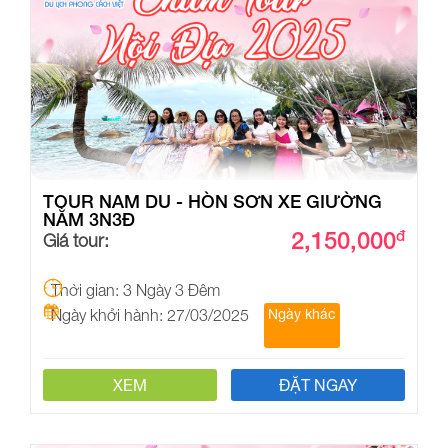
TOUR NAM DU - HÒN SƠN XE GIƯỜNG
NẰM 3N3Đ
2,150,000
đ
Giá tour:
Thời gian: 3 Ngày 3 Đêm
Ngày khởi hành: 27/03/2025
Ngày khác
XEM
ĐẶT NGAY