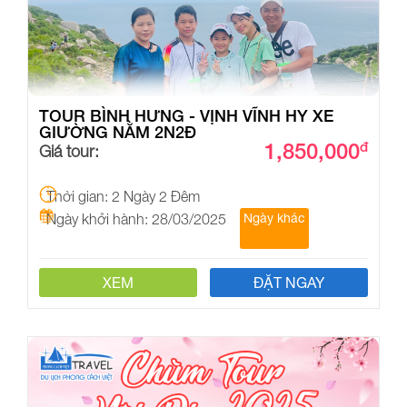
TOUR BÌNH HƯNG - VỊNH VĨNH HY XE
GIƯỜNG NẰM 2N2Đ
1,850,000
đ
Giá tour:
Thời gian: 2 Ngày 2 Đêm
Ngày khởi hành: 28/03/2025
Ngày khác
XEM
ĐẶT NGAY