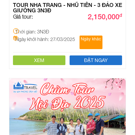
TOUR NHA TRANG - NHŨ TIÊN - 3 ĐẢO XE
GIƯỜNG 3N3Đ
2,150,000
đ
Giá tour:
Thời gian: 3N3Đ
Ngày khởi hành: 27/03/2025
Ngày khác
XEM
ĐẶT NGAY