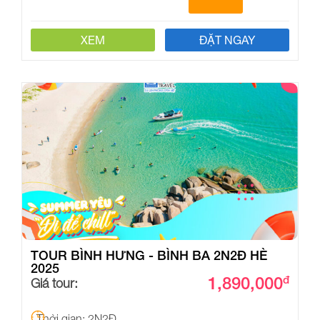
XEM
ĐẶT NGAY
TOUR BÌNH HƯNG - BÌNH BA 2N2Đ HÈ
2025
1,890,000
đ
Giá tour:
Thời gian: 2N2Đ