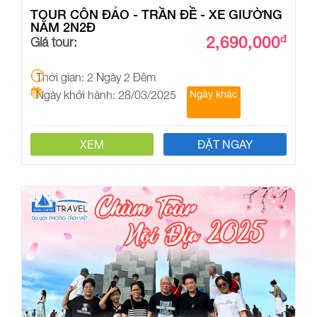
TOUR CÔN ĐẢO - TRẦN ĐỀ - XE GIƯỜNG
NẰM 2N2Đ
2,690,000
đ
Giá tour:
Thời gian: 2 Ngày 2 Đêm
Ngày khởi hành: 28/03/2025
Ngày khác
XEM
ĐẶT NGAY