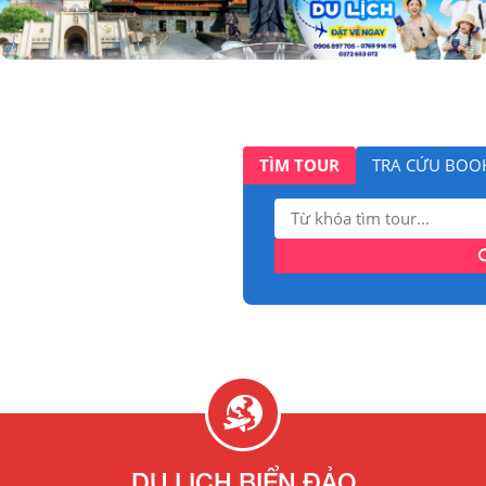
TÌM TOUR
TRA CỨU BOO
Tìm
kiếm:
DU LỊCH BIỂN ĐẢO