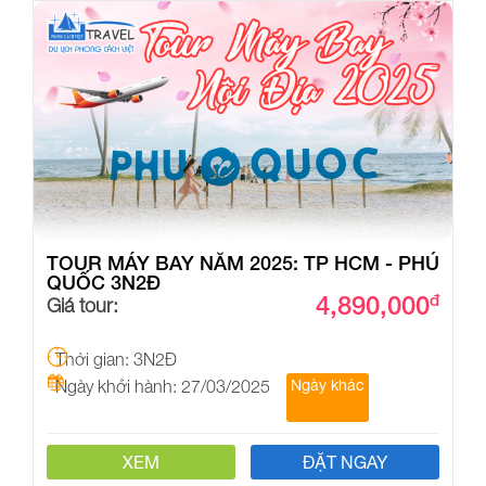
TOUR MÁY BAY NĂM 2025: TP HCM - PHÚ
QUỐC 3N2Đ
4,890,000
đ
Giá tour:
Thời gian: 3N2Đ
Ngày khởi hành: 27/03/2025
Ngày khác
XEM
ĐẶT NGAY