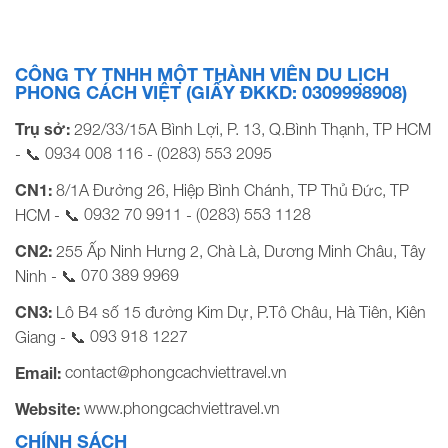
CÔNG TY TNHH MỘT THÀNH VIÊN DU LỊCH
PHONG CÁCH VIỆT (GIẤY ĐKKD: 0309998908)
Trụ sở:
292/33/15A Bình Lợi, P. 13, Q.Bình Thạnh, TP HCM
0934 008 116
(0283) 553 2095
- 📞
-
CN1:
8/1A Đường 26, Hiệp Bình Chánh, TP Thủ Đức, TP
0932 70 9911
(0283) 553 1128
HCM - 📞
-
CN2:
255 Ấp Ninh Hưng 2, Chà Là, Dương Minh Châu, Tây
070 389 9969
Ninh - 📞
CN3:
Lô B4 số 15 đường Kim Dự, P.Tô Châu, Hà Tiên, Kiên
093 918 1227
Giang - 📞
contact@phongcachviettravel.vn
Email:
www.phongcachviettravel.vn
Website:
CHÍNH SÁCH