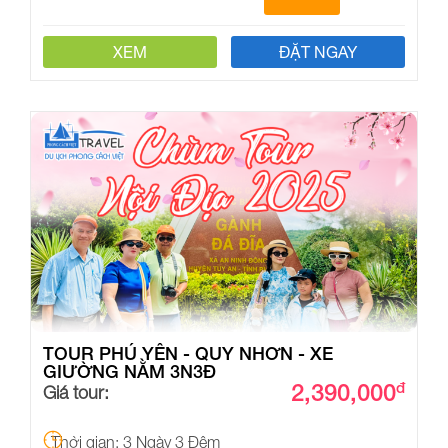
XEM
ĐẶT NGAY
TOUR PHÚ YÊN - QUY NHƠN - XE
GIƯỜNG NẰM 3N3Đ
2,390,000
đ
Giá tour:
Thời gian: 3 Ngày 3 Đêm