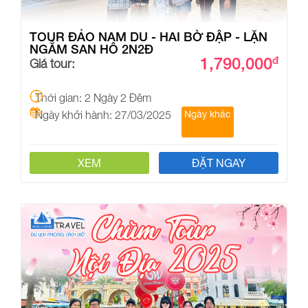
TOUR ĐẢO NAM DU - HAI BỜ ĐẬP - LẶN
NGẮM SAN HÔ 2N2Đ
1,790,000
đ
Giá tour:
Thời gian: 2 Ngày 2 Đêm
Ngày khởi hành: 27/03/2025
Ngày khác
XEM
ĐẶT NGAY