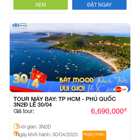
XEM
ĐẶT NGAY
TOUR MÁY BAY: TP HCM - PHÚ QUỐC
3N2Đ LỄ 30/04
6,690,000
đ
Giá tour:
Thời gian: 3N2Đ
Ngày khởi hành: 30/04/2025
Ngày khác