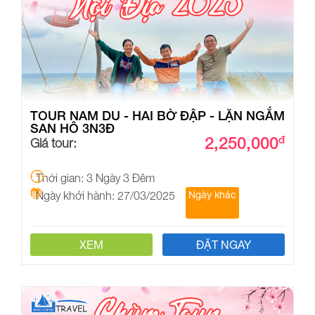
TOUR NAM DU - HAI BỜ ĐẬP - LẶN NGẮM
SAN HÔ 3N3Đ
2,250,000
đ
Giá tour:
Thời gian: 3 Ngày 3 Đêm
Ngày khởi hành: 27/03/2025
Ngày khác
XEM
ĐẶT NGAY