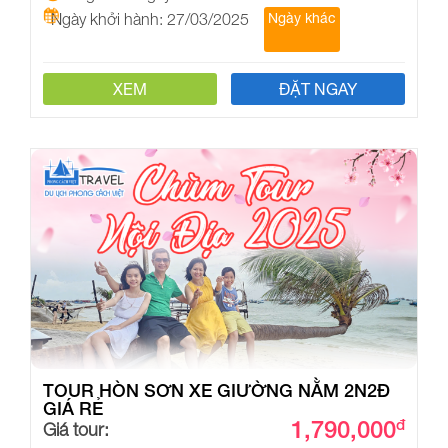
Ngày khởi hành: 27/03/2025
Ngày khác
XEM
ĐẶT NGAY
TOUR HÒN SƠN XE GIƯỜNG NẰM 2N2Đ
GIÁ RẺ
1,790,000
đ
Giá tour: