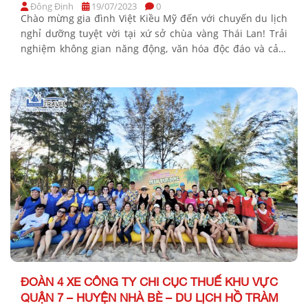
Đông Định
19/07/2023
0
Chào mừng gia đình Việt Kiều Mỹ đến với chuyến du lịch
nghỉ dưỡng tuyệt vời tại xứ sở chùa vàng Thái Lan! Trải
nghiệm không gian năng động, văn hóa độc đáo và cảm
nhận sự yên bình của biển cả Pattaya. Khởi hành thứ 6
ngày 14 tháng 7 vừa qua. Hãy cùng […]
ĐOÀN 4 XE CÔNG TY CHI CỤC THUẾ KHU VỰC
QUẬN 7 – HUYỆN NHÀ BÈ – DU LỊCH HỒ TRÀM