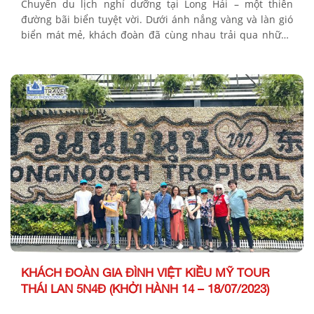
Chuyến du lịch nghỉ dưỡng tại Long Hải – một thiên
đường bãi biển tuyệt vời. Dưới ánh nắng vàng và làn gió
biển mát mẻ, khách đoàn đã cùng nhau trải qua những
khoảnh khắc thư giãn. Vui chơi và hòa mình vào vẻ đẹp
hoang sơ của thiên nhiên. Một cảm giác phấn […]
KHÁCH ĐOÀN GIA ĐÌNH VIỆT KIỀU MỸ TOUR
THÁI LAN 5N4Đ (KHỞI HÀNH 14 – 18/07/2023)