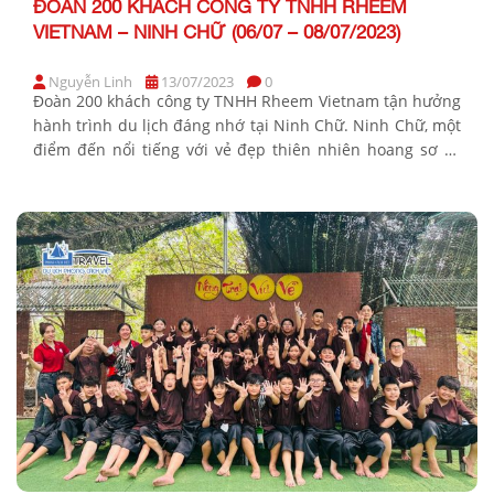
ĐOÀN 200 KHÁCH CÔNG TY TNHH RHEEM
VIETNAM – NINH CHỮ (06/07 – 08/07/2023)
Nguyễn Linh
13/07/2023
0
Đoàn 200 khách công ty TNHH Rheem Vietnam tận hưởng
hành trình du lịch đáng nhớ tại Ninh Chữ. Ninh Chữ, một
điểm đến nổi tiếng với vẻ đẹp thiên nhiên hoang sơ và
bãi biển tuyệt đẹp, đã chào đón đoàn 200 khách công ty
TNHH Rheem Vietnam trong một hành trình du lịch […]