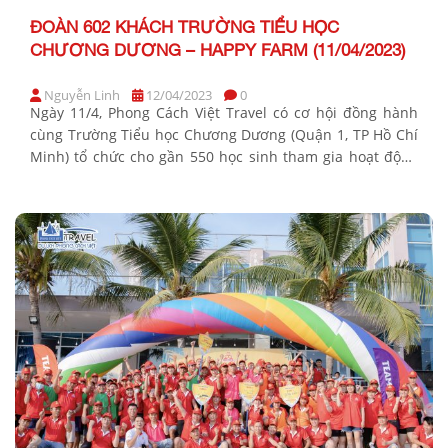
ĐOÀN 602 KHÁCH TRƯỜNG TIỂU HỌC
CHƯƠNG DƯƠNG – HAPPY FARM (11/04/2023)
Nguyễn Linh
12/04/2023
0
Ngày 11/4, Phong Cách Việt Travel có cơ hội đồng hành
cùng Trường Tiểu học Chương Dương (Quận 1, TP Hồ Chí
Minh) tổ chức cho gần 550 học sinh tham gia hoạt động
ngoại khóa tại Bảo tàng Hồ Chí Minh và nông trại Happy
Farm, đặc biệt, với mô hình “Một ngày làm […]