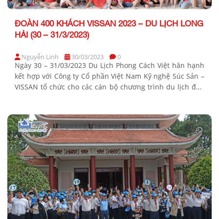
ĐOÀN 400 KHÁCH VISSAN 2023 – DU LỊCH LONG
HẢI (30 – 31/3/2023)
Nguyễn Linh
30/03/2023
0
Ngày 30 – 31/03/2023 Du Lịch Phong Cách Việt hân hạnh
kết hợp với Công ty Cổ phần Việt Nam Kỹ nghệ Súc Sản –
VISSAN tổ chức cho các cán bộ chương trình du lịch đến
với thành phố biển Long Hải kết hợp buổi đào tạo kiến
thức sản phẩm cho đội ngũ […]