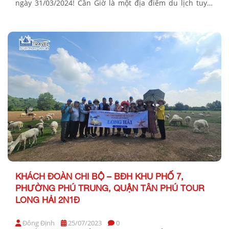
ngày 31/03/2024! Cần Giờ là một địa điểm du lịch tuyệt
vời với cảnh đẹp thiên nhiên hoang sơ, những khu rừng
ngập mặn phong phú và đa dạng sinh học. […]
KHÁCH ĐOÀN CHI BỘ – BĐH KHU PHỐ 7,
PHƯỜNG PHÚ TRUNG, QUẬN TÂN PHÚ TOUR
LONG HẢI 2N1Đ
Đông Định
25/07/2023
0