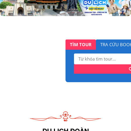
TÌM TOUR
TRA CỨU BOO
Tìm
kiếm:
DU LỊCH ĐOÀN