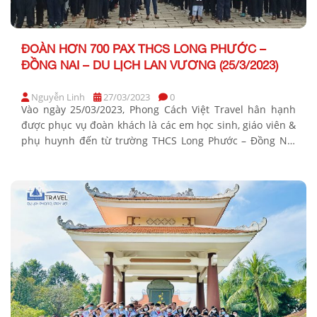
ĐOÀN HƠN 700 PAX THCS LONG PHƯỚC –
ĐỒNG NAI – DU LỊCH LAN VƯƠNG (25/3/2023)
Nguyễn Linh
27/03/2023
0
Vào ngày 25/03/2023, Phong Cách Việt Travel hân hạnh
được phục vụ đoàn khách là các em học sinh, giáo viên &
phụ huynh đến từ trường THCS Long Phước – Đồng Nai
với các hoạt động tham quan du lịch kết hợp học tập, cụ
thể là tổ chức cho đoàn Khu lưu niệm […]