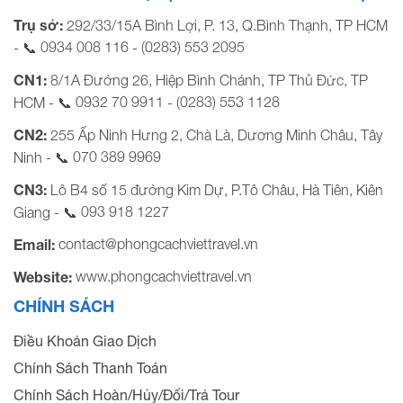
Trụ sở:
292/33/15A Bình Lợi, P. 13, Q.Bình Thạnh, TP HCM
0934 008 116
(0283) 553 2095
- 📞
-
CN1:
8/1A Đường 26, Hiệp Bình Chánh, TP Thủ Đức, TP
0932 70 9911
(0283) 553 1128
HCM - 📞
-
CN2:
255 Ấp Ninh Hưng 2, Chà Là, Dương Minh Châu, Tây
070 389 9969
Ninh - 📞
CN3:
Lô B4 số 15 đường Kim Dự, P.Tô Châu, Hà Tiên, Kiên
093 918 1227
Giang - 📞
contact@phongcachviettravel.vn
Email:
www.phongcachviettravel.vn
Website:
CHÍNH SÁCH
Điều Khoản Giao Dịch
Chính Sách Thanh Toán
Chính Sách Hoàn/Hủy/Đổi/Trả Tour