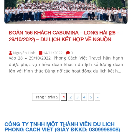
ĐOÀN 156 KHÁCH CASUMINA – LONG HẢI (28 –
29/10/2022) – DU LỊCH KẾT HỢP VỀ NGUỒN
Nguyễn Linh
14/11/2022
0
Vào 28 – 29/10/2022, Phong Cách Việt Travel hân hạnh
được phục vụ nhiều đoàn khách du lịch số lượng đoàn
lớn với hình thức ‘Bùng nổ’ các hoạt động du lịch kết hợp
về nguồn, cụ thể là tổ chức cho đoàn Đảng bộ Công Ty Cổ
Phần Công Nghiệp Cao Su Miền Nam […]
Trang 1 trên 5
1
2
3
4
5
»
CÔNG TY TNHH MỘT THÀNH VIÊN DU LỊCH
PHONG CÁCH VIỆT (GIẤY ĐKKD: 0309998908)