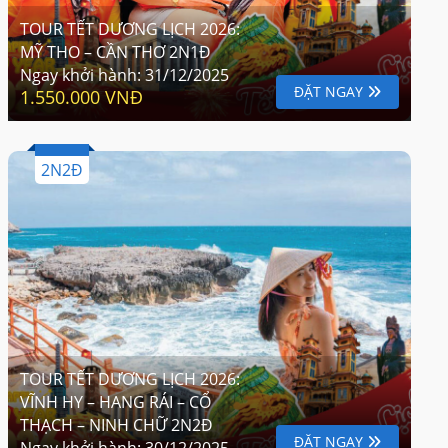
TOUR TẾT DƯƠNG LỊCH 2026:
MỸ THO – CẦN THƠ 2N1Đ
Ngay khởi hành:
31/12/2025
ĐẶT NGAY
1.550.000 VNĐ
2N2Đ
TOUR TẾT DƯƠNG LỊCH 2026:
VĨNH HY – HANG RÁI – CỔ
THẠCH – NINH CHỮ 2N2Đ
ĐẶT NGAY
Ngay khởi hành:
30/12/2025