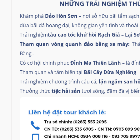
NH
Ữ
NG TR
Ả
I NGHI
Ệ
M TH
Khám phá
Đảo Hòn S
ơ
n –
nơi sở hữu bãi tắm sạch
dừa bãi đá hoang dại, không gian yên tĩnh và thoải
Trải nghiệm
tàu cao tốc khứ hồi Rạch Giá – Lại S
Tham quan vòng quanh đảo bằng xe máy:
Thá
Bàng…
Có cơ hội chinh phục
Đỉnh Ma Thiên Lãnh –
là đỉ
Tham quan và tắm biển tại
Bãi
Cây Dừa Nghiêng
Trải nghiệm chương trình câu cá,
lặn ngắm san hô
Thưởng thức
tiệc hải sản
tươi sống, đậm đà vị biể