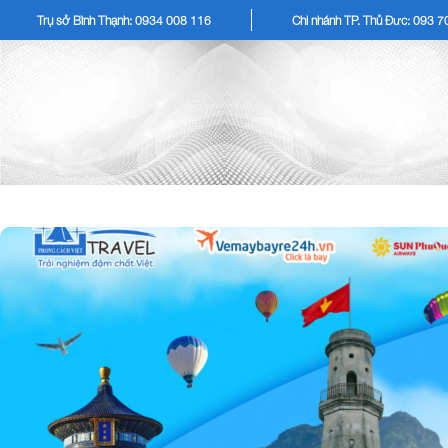
Trụ sở Bình Thạnh: 0934 008 116
Chi nhánh TP. Thủ Đức: 093 
TOUR KHÁCH LẺ
TOU