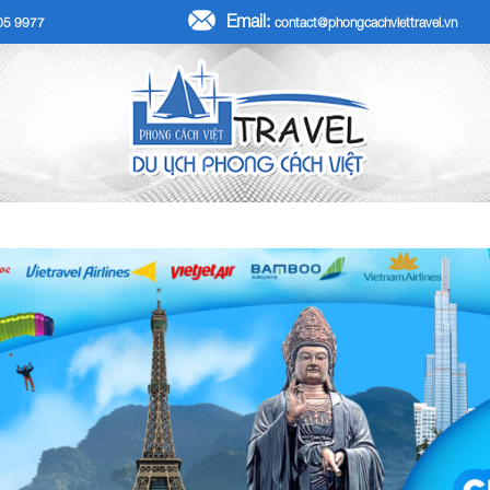
Email:
705 9977
contact@phongcachviettravel.vn
R TẾT DƯƠNG LỊCH 2026
TOUR KHÁCH ĐOÀN