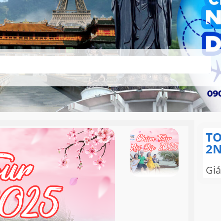
TO
2N
Giá