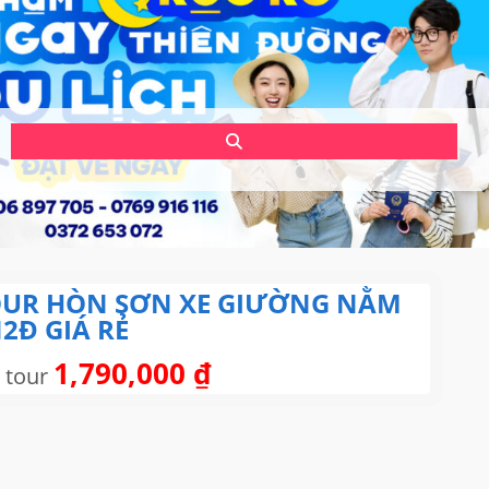
UR HÒN SƠN XE GIƯỜNG NẰM
2Đ GIÁ RẺ
1,790,000
₫
 tour