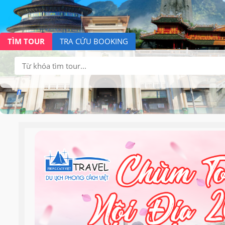
TÌM TOUR
TRA CỨU BOOKING
Tìm
kiếm: