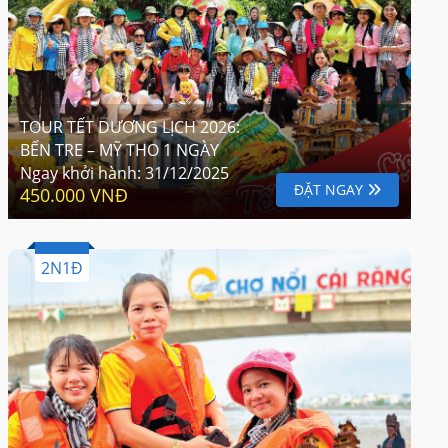
TOUR TẾT DƯƠNG LỊCH 2026:
BẾN TRE – MỸ THO 1 NGÀY
Ngay khởi hành:
31/12/2025
ĐẶT NGAY
450.000 VNĐ
2N1Đ