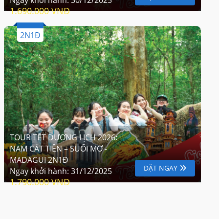
1.690.000 VNĐ
2N1Đ
TOUR TẾT DƯƠNG LỊCH 2026:
NAM CÁT TIÊN – SUỐI MƠ -
MADAGUI 2N1Đ
ĐẶT NGAY
Ngay khởi hành:
31/12/2025
1.790.000 VNĐ