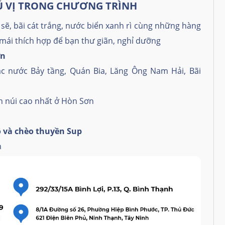
Ú
V
Ị
TRONG CH
ƯƠ
NG TR
Ì
NH
 sẽ, bãi cát trắng, nước biển xanh rì cùng những hàng
 mái thích hợp để bạn thư giãn, nghỉ dưỡng
ơn
c nước Bảy tầng, Quán Bia, Lăng Ông Nam Hải, Bãi
nh núi cao nhất ở Hòn Sơn
 và chèo thuyền Sup
n