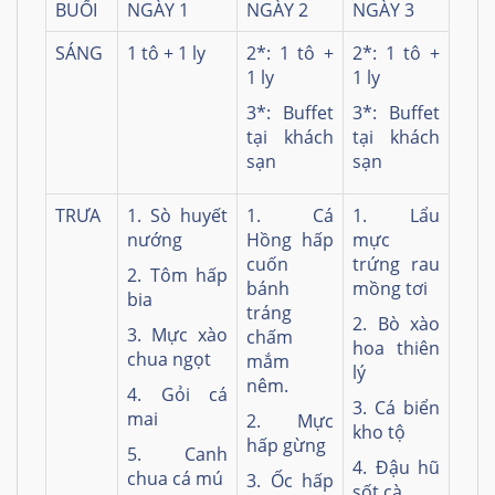
BUỔI
NGÀY 1
NGÀY 2
NGÀY 3
SÁNG
1 tô + 1 ly
2*: 1 tô +
2*: 1 tô +
1 ly
1 ly
3*: Buffet
3*: Buffet
tại khách
tại khách
sạn
sạn
TRƯA
1. Sò huyết
1. Cá
1. Lẩu
nướng
Hồng hấp
mực
cuốn
trứng rau
2. Tôm hấp
bánh
mồng tơi
bia
tráng
2. Bò xào
3. Mực xào
chấm
hoa thiên
chua ngọt
mắm
lý
nêm.
4. Gỏi cá
3. Cá biển
mai
2. Mực
kho tộ
hấp gừng
5. Canh
4. Đậu hũ
chua cá mú
3. Ốc hấp
sốt cà