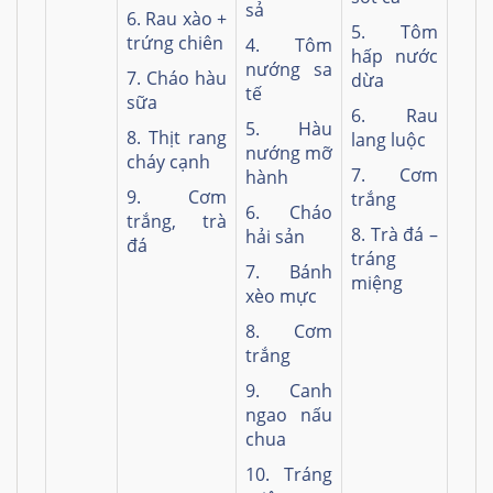
sả
6. Rau xào +
5. Tôm
trứng chiên
4. Tôm
hấp nước
nướng sa
7. Cháo hàu
dừa
tế
sữa
6. Rau
5. Hàu
8. Thịt rang
lang luộc
nướng mỡ
cháy cạnh
7. Cơm
hành
9. Cơm
trắng
6. Cháo
trắng, trà
8. Trà đá –
hải sản
đá
tráng
7. Bánh
miệng
xèo mực
8. Cơm
trắng
9. Canh
ngao nấu
chua
10. Tráng