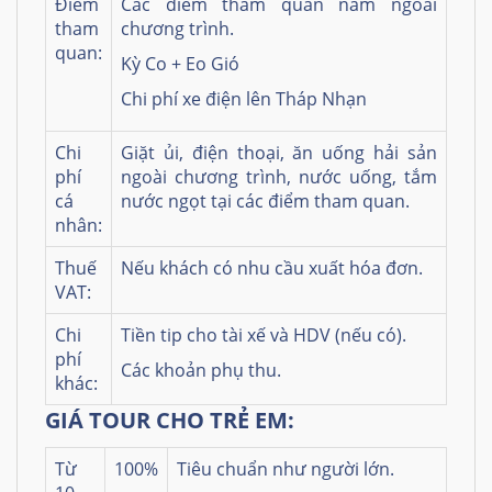
Điểm
Các điểm tham quan nằm ngoài
tham
chương trình.
quan:
Kỳ Co + Eo Gió
Chi phí xe điện lên Tháp Nhạn
Chi
Giặt ủi, điện thoại, ăn uống hải sản
phí
ngoài chương trình, nước uống, tắm
cá
nước ngọt tại các điểm tham quan.
nhân:
Thuế
Nếu khách có nhu cầu xuất hóa đơn.
VAT:
Chi
Tiền tip cho tài xế và HDV (nếu có).
phí
Các khoản phụ thu.
khác:
GIÁ TOUR CHO TRẺ EM:
Từ
100%
Tiêu chuẩn như người lớn.