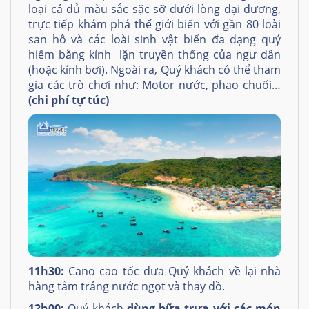
loại cá đủ màu sắc sặc sỡ dưới lòng đại dương,
trực tiếp khám phá thế giới biển với gần 80 loài
san hô và các loài sinh vật biển đa dạng quý
hiếm bằng kính lặn truyền thống của ngư dân
(hoặc kính bơi). Ngoài ra, Quý khách có thể tham
gia các trò chơi như: Motor nước, phao chuối…
(chi phí tự túc)
11h30:
Cano cao tốc đưa Quý khách về lại nhà
hàng tắm tráng nước ngọt và thay đồ.
12h00:
Quý khách
dùng bữa trưa với các món