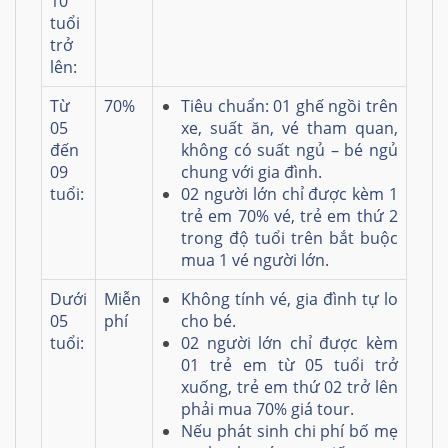
10
tuổi
trở
lên:
Từ
70%
Tiêu chuẩn: 01 ghế ngồi trên
05
xe, suất ăn, vé tham quan,
đến
không có suất ngủ – bé ngủ
09
chung với gia đình.
tuổi:
02 người lớn chỉ được kèm 1
trẻ em 70% vé, trẻ em thứ 2
trong độ tuổi trên bắt buộc
mua 1 vé người lớn.
Dưới
Miễn
Không tính vé, gia đình tự lo
05
phí
cho bé.
tuổi:
02 người lớn chỉ được kèm
01 trẻ em từ 05 tuổi trở
xuống, trẻ em thứ 02 trở lên
phải mua 70% giá tour.
Nếu phát sinh chi phí bố mẹ