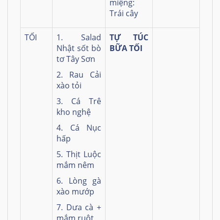
miệng:
Trái cây
TỐI
1. Salad
TỰ TÚC
Nhật sốt bò
BỮA TỐI
tơ Tây Sơn
2. Rau Cải
xào tỏi
3. Cá Trê
kho nghệ
4. Cá Nục
hấp
5. Thịt Luộc
mắm nêm
6. Lòng gà
xào mướp
7. Dưa cà +
mắm ruột