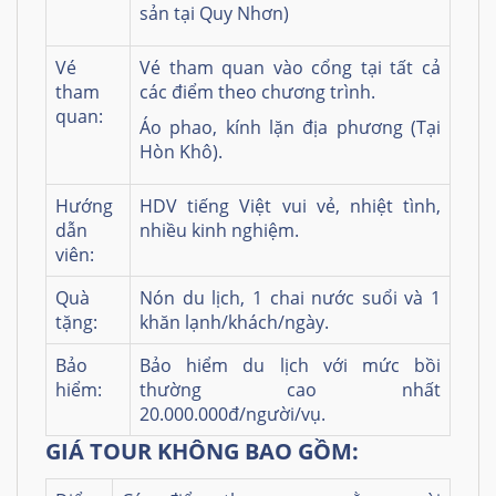
sản tại Quy Nhơn)
Vé
Vé tham quan vào cổng tại tất cả
tham
các điểm theo chương trình.
quan:
Áo phao, kính lặn địa phương (Tại
Hòn Khô).
Hướng
HDV tiếng Việt vui vẻ, nhiệt tình,
dẫn
nhiều kinh nghiệm.
viên:
Quà
Nón du lịch, 1 chai nước suổi và 1
tặng:
khăn lạnh/khách/ngày.
Bảo
Bảo hiểm du lịch với mức bồi
hiểm:
thường cao nhất
20.000.000đ/người/vụ.
GIÁ TOUR KHÔNG BAO GỒM: