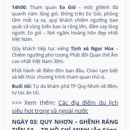
14h00:
Tham quan
Eo Gió
– một ghềnh đá
quanh năm lộng gió. Đứng trên Eo Gió, phóng
tầm mắt ra xa, quý khách chiêm ngưỡng bao
quát cả vùng biển bao la rộng lớn, đắm say lòng
người. Eo gió – Nơi ngắm Hoàng hôn đẹp nhất
Việt Nam.
Qúy khách tiếp tục viếng
Tịnh xá Ngọc Hòa
–
Chiêm ngưỡng pho tượng Phật đôi Quan thế Âm
cao nhất Việt Nam 30m.
Khởi hành về điểm đón ban đầu. Chào tạm biệt
và kết thúc chương trình tham quan thú vị.
Buổi tối:
Tự do khám phá TP Quy Nhơn về đêm,
tự túc ăn tối.
>>> Xem thêm:
Các địa điểm du lịch
siêu hot trong và ngoài nước
NGÀY 03: QUY NHƠN – GHỀNH RÁNG
TIÊN SA – TP HỒ CHÍ MINH (Ăn Sáng,