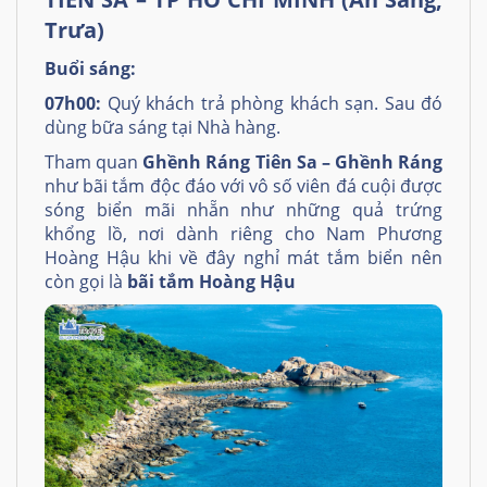
Trưa)
Bu
ổ
i s
á
ng:
0
7
h00:
Quý khách trả phòng khách sạn. Sau đó
dùng bữa sáng tại Nhà hàng.
Tham quan
Ghềnh Ráng Tiên Sa – Ghềnh Ráng
như bãi tắm độc đáo với vô số viên đá cuội được
sóng biển mãi nhẵn như những quả trứng
khổng lồ, nơi dành riêng cho Nam Phương
Hoàng Hậu khi về đây nghỉ mát tắm biển nên
còn gọi là
bãi tắm Hoàng Hậu