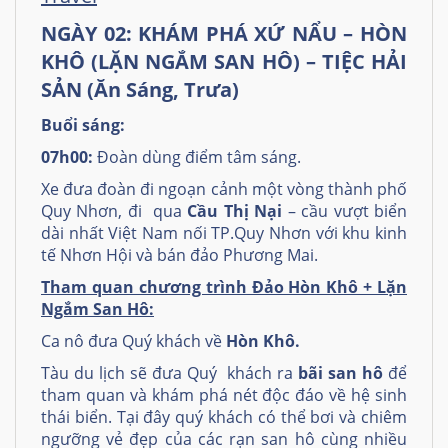
NGÀY 02:
KHÁM PHÁ XỨ NẨU – HÒN
KHÔ (LẶN NGẮM SAN HÔ) – TIỆC HẢI
SẢN (Ăn Sáng, Trưa)
Buổi sáng:
07h00:
Đoàn dùng điểm tâm sáng.
Xe đưa đoàn đi ngoạn cảnh một vòng thành phố
Quy Nhơn, đi qua
Cầu Thị Nại
– cầu vượt biển
dài nhất Việt Nam nối TP.Quy Nhơn với khu kinh
tế Nhơn Hội và bán đảo Phương Mai.
Tham quan chương trình Đảo Hòn Khô + Lặn
Ngắm San Hô:
Ca nô đưa Quý khách về
Hòn Khô.
Tàu du lịch sẽ đưa Quý khách ra
bãi san hô
để
tham quan và khám phá nét độc đáo về hệ sinh
thái biển. Tại đây quý khách có thể bơi và chiêm
ngưỡng vẻ đẹp của các rạn san hô cùng nhiều