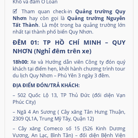
Khô và đầm Ô Loan
🗹 Tham quan check-in
Quảng trường Quy
Nhơn
hay còn gọi là
Quảng trường Nguyễn
Tất Thành
. Là một trong ba quảng trường lớn
nhất tại thành phố biển Quy Nhơn.
ĐÊM 01: TP HỒ CHÍ MINH – QUY
NHƠN (Nghỉ đêm trên xe)
18h00:
Xe và Hướng dẫn viên Công ty đón quý
khách tại điểm hẹn, khởi hành chương trình tour
du lịch Quy Nhơn – Phú Yên 3 ngày 3 đêm.
ĐỊA ĐIỂM ĐÓN/TRẢ KHÁCH:
– 502 Quốc Lộ 13, TP Thủ Đức (đối diện Vạn
Phúc City)
– Ngã 4 An Sương ( Cây xăng Tân Hưng Thuận,
2309 QL1A, Trung Mỹ Tây, Quận 12)
– Cây xăng Comeco số 15 (526 Kinh Dương
Vương, An Lạc, Bình Tân) – đối diện Bệnh Viện