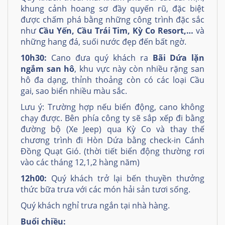
khung cảnh hoang sơ đầy quyến rũ, đặc biệt
được chấm phá bằng những công trình đặc sắc
như
Cầu Yến, Cầu Trái Tim, Kỳ Co Resort,…
và
những hang đá, suối nước đẹp đến bất ngờ.
10h30:
Cano đưa quý khách ra
Bãi Dứa lặn
ngắm san hô
, khu vực này còn nhiều rặng san
hô đa dạng, thỉnh thoảng còn có các loại Cầu
gai, sao biển nhiều màu sắc.
Lưu ý: Trường hợp nếu biển động, cano không
chạy được. Bên phía công ty sẽ sắp xếp đi bằng
đường bộ (Xe Jeep) qua Kỳ Co và thay thế
chương trình đi Hòn Dứa bằng check-in Cánh
Đồng Quạt Gió. (thời tiết biển đ
ộ
ng thường rơi
vào các tháng 12,1,2 hàng năm)
12h00:
Quý khách trở lại bến thuyền thưởng
thức bữa trưa với các món hải sản tươi sống.
Quý khách nghỉ trưa ngắn tại nhà hàng.
Buổi chiều: