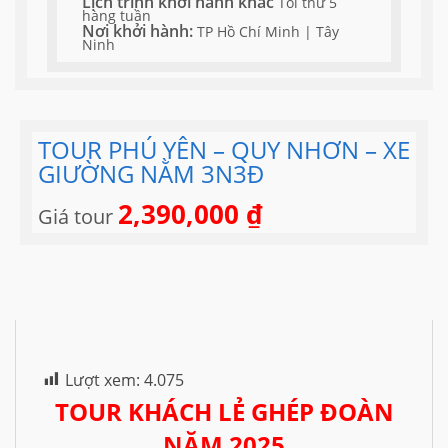
Lịch trình khởi hành khác
Tối thứ 5
hàng tuần
Nơi khởi hành:
TP Hồ Chí Minh | Tây
Ninh
TOUR PHÚ YÊN – QUY NHƠN – XE
GIƯỜNG NẰM 3N3Đ
2,390,000
₫
Giá tour
Lượt xem:
4.075
TOUR KHÁCH LẺ GHÉP ĐOÀN
NĂM 2025