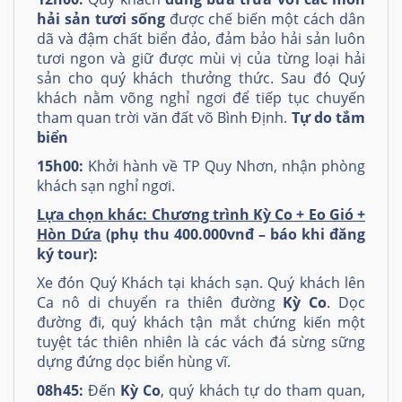
hải sản tươi sống
được chế biến một cách dân
dã và đậm chất biển đảo, đảm bảo hải sản luôn
tươi ngon và giữ được mùi vị của từng loại hải
sản cho quý khách thưởng thức. Sau đó Quý
khách nằm võng nghỉ ngơi để tiếp tục chuyến
tham quan trời văn đất võ Bình Định.
Tự do tắm
biển
15h00:
Khởi hành về TP Quy Nhơn, nhận phòng
khách sạn nghỉ ngơi.
Lựa chọn khác: Chương trình Kỳ Co + Eo Gió +
Hòn Dứa
(phụ thu 400.000vnđ – báo khi đăng
ký tour):
Xe đón Quý Khách tại khách sạn. Quý khách lên
Ca nô di chuyển ra thiên đường
Kỳ Co
. Dọc
đường đi, quý khách tận mắt chứng kiến một
tuyệt tác thiên nhiên là các vách đá sừng sững
dựng đứng dọc biển hùng vĩ.
08h45:
Đến
Kỳ Co
, quý khách tự do tham quan,