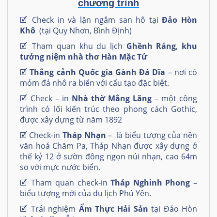
chương trình
🗹
Check in và lặn ngắm san hô tại
Đảo Hòn
Khô
(tại Quy Nhơn, Bình Định)
🗹
Tham quan khu du lịch
Ghềnh Ráng
,
khu
tưởng niệm nhà thơ Hàn Mặc Tử
🗹
Thắng cảnh Quốc gia Gành Đá Dĩa
– nơi có
mỏm đá nhô ra biển với cấu tạo đặc biệt.
🗹
Check – in
Nhà thờ Mằng Lăng
– một công
trình có lối kiến trúc theo phong cách Gothic,
được xây dựng từ năm 1892
🗹 Check-in
Tháp Nhạn
– là biểu tượng của nền
văn hoá Chăm Pa, Tháp Nhạn được xây dựng ở
thế kỷ 12 ở sườn đông ngọn núi nhạn, cao 64m
so với mực nước biển.
🗹 Tham quan check-in
Tháp Nghinh Phong
–
biểu tượng mới của du lịch Phú Yên.
🗹 Trải nghiệm
Ẩm Thực Hải Sản
tại Đảo Hòn