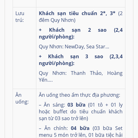
Lưu
Khách sạn tiêu chuẩn 2*, 3*
(2
trú:
đêm Quy Nhơn)
+ Khách sạn 2 sao (2,4
người/phòng):
Quy Nhơn: NewDay, Sea Star…
+ Khách sạn 3 sao (2,3,4
người/phòng):
Quy Nhơn: Thanh Thảo, Hoàng
Yến….
Ăn
Ăn uống theo ẩm thực địa phương:
uống:
– Ăn sáng:
03 bữa
(01 tô + 01 ly
hoặc buffet do tiêu chuẩn khách
sạn từ 03 sao trở lên)
– Ăn chính:
04 bữa
(03 bữa Set
menu 5 món trở lên, 01 bữa tiệc hải