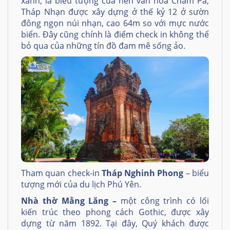
xanh, là biểu tượng của nền văn hoá Chăm Pa,
Tháp Nhạn được xây dựng ở thế kỷ 12 ở sườn
đông ngọn núi nhạn, cao 64m so với mực nước
biển. Đây cũng chính là điểm check in không thể
bỏ qua của những tín đồ đam mê sống ảo.
Tham quan check-in
Tháp Nghinh Phong
– biểu
tượng mới của du lịch Phú Yên.
Nhà thờ Mằng Lăng –
một công trình có lối
kiến trúc theo phong cách Gothic, được xây
dựng từ năm 1892. Tại đây, Quý khách được