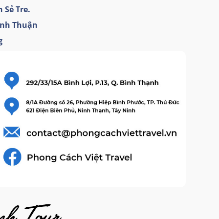
 Sẻ Tre.
inh Thuận
g