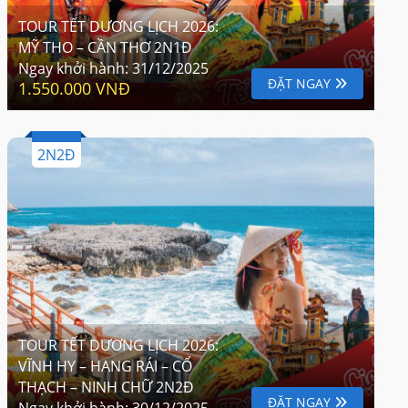
TOUR TẾT DƯƠNG LỊCH 2026:
MỸ THO – CẦN THƠ 2N1Đ
Ngay khởi hành:
31/12/2025
ĐẶT NGAY
1.550.000 VNĐ
2N2Đ
TOUR TẾT DƯƠNG LỊCH 2026:
VĨNH HY – HANG RÁI – CỔ
THẠCH – NINH CHỮ 2N2Đ
ĐẶT NGAY
Ngay khởi hành:
30/12/2025