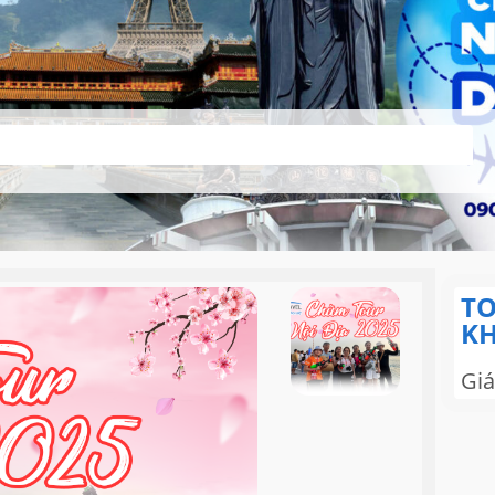
TO
KH
Giá