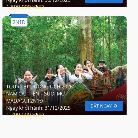
1.690.000 VNĐ
2N1Đ
TOUR TẾT DƯƠNG LỊCH 2026:
NAM CÁT TIÊN – SUỐI MƠ -
MADAGUI 2N1Đ
ĐẶT NGAY
Ngay khởi hành:
31/12/2025
1.790.000 VNĐ