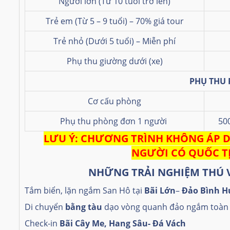
Người lớn (Từ 10 tuổi trở lên)
Trẻ em (Từ 5 – 9 tuổi) – 70% giá tour
Trẻ nhỏ (Dưới 5 tuổi) – Miễn phí
Phụ thu giường dưới (xe)
PHỤ THU
Cơ cấu phòng
Phụ thu phòng đơn 1 người
50
LƯU Ý: CHƯƠNG TRÌNH KHÔNG ÁP 
NGƯỜI CÓ QUỐC T
NHỮNG TRẢI NGHIỆM THÚ 
Tắm biển, lặn ngắm San Hô tại
Bãi Lớn
–
Đảo Bình H
Di chuyển
bằng tàu
dạo vòng quanh đảo ngắm toàn
Check-in
Bãi Cây Me, Hang Sâu- Đá Vách