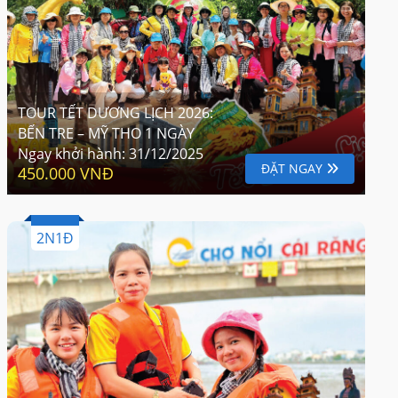
TOUR TẾT DƯƠNG LỊCH 2026:
BẾN TRE – MỸ THO 1 NGÀY
Ngay khởi hành:
31/12/2025
ĐẶT NGAY
450.000 VNĐ
2N1Đ