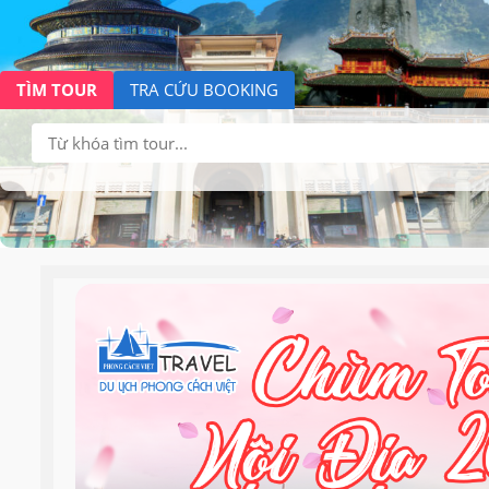
TÌM TOUR
TRA CỨU BOOKING
Tìm
kiếm: