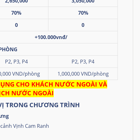
2,650,000
3,050,000
70%
70%
0
0
+100.000vnđ/
 PHÒNG
P2, P3, P4
P2, P3, P4
0,000 VND/phòng
1,000,000 VND/phòng
DỤNG CHO KHÁCH NƯỚC NGOÀI VÀ
ỊCH NƯỚC NGOÀI
VỊ TRONG CHƯƠNG TRÌNH
ưng
 cảnh Vịnh Cam Ranh