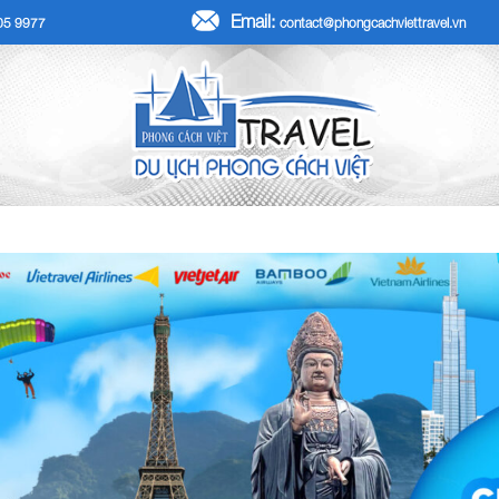
Email:
705 9977
contact@phongcachviettravel.vn
R TẾT DƯƠNG LỊCH 2026
TOUR KHÁCH ĐOÀN