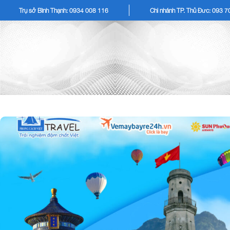
Trụ sở Bình Thạnh: 0934 008 116
Chi nhánh TP. Thủ Đức: 093 
TOUR KHÁCH LẺ
TOU