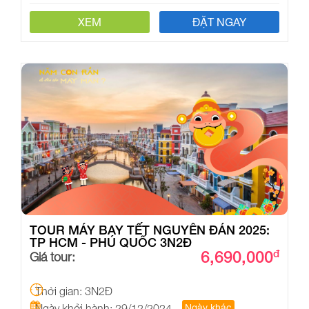
XEM
ĐẶT NGAY
TOUR MÁY BAY TẾT NGUYÊN ĐÁN 2025:
TP HCM - PHÚ QUỐC 3N2Đ
6,690,000
đ
Giá tour:
Thời gian: 3N2Đ
Ngày khởi hành: 29/12/2024
Ngày khác