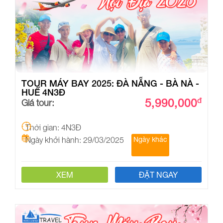
TOUR MÁY BAY 2025: ĐÀ NẴNG - BÀ NÀ -
HUẾ 4N3Đ
5,990,000
đ
Giá tour:
Thời gian: 4N3Đ
Ngày khởi hành: 29/03/2025
Ngày khác
XEM
ĐẶT NGAY