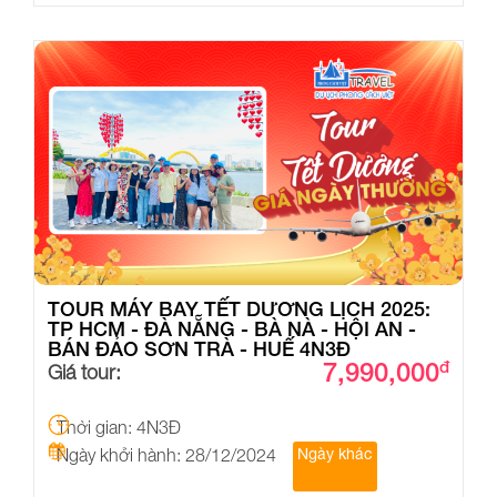
TOUR MÁY BAY TẾT DƯƠNG LỊCH 2025:
TP HCM - ĐÀ NẴNG - BÀ NÀ - HỘI AN -
BÁN ĐẢO SƠN TRÀ - HUẾ 4N3Đ
7,990,000
đ
Giá tour:
Thời gian: 4N3Đ
Ngày khởi hành: 28/12/2024
Ngày khác