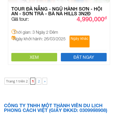
TOUR ĐÀ NẴNG - NGŨ HÀNH SƠN - HỘI
AN - SƠN TRÀ - BÀ NÀ HILLS 3N2Đ
4,990,000
đ
Giá tour:
Thời gian: 3 Ngày 2 Đêm
Ngày khởi hành: 26/03/2025
Ngày khác
XEM
ĐẶT NGAY
Trang 1 trên 2
1
2
»
CÔNG TY TNHH MỘT THÀNH VIÊN DU LỊCH
PHONG CÁCH VIỆT (GIẤY ĐKKD: 0309998908)