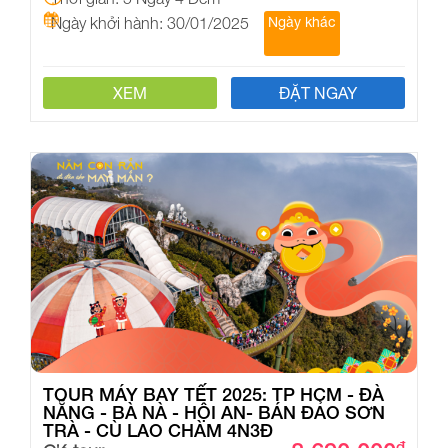
Ngày khởi hành: 30/01/2025
Ngày khác
XEM
ĐẶT NGAY
TOUR MÁY BAY TẾT 2025: TP HCM - ĐÀ
NẴNG - BÀ NÀ - HỘI AN- BÁN ĐẢO SƠN
TRÀ - CÙ LAO CHÀM 4N3Đ
đ