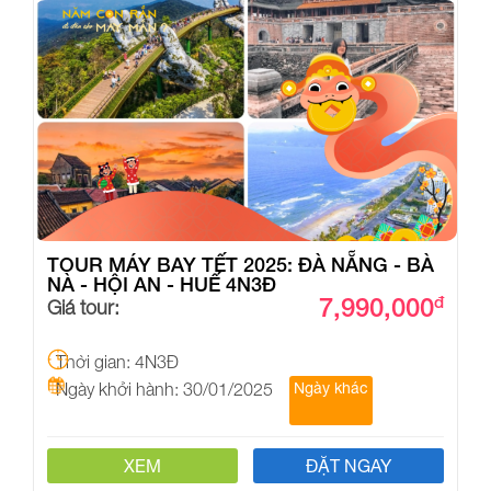
TOUR MÁY BAY TẾT 2025: ĐÀ NẴNG - BÀ
NÀ - HỘI AN - HUẾ 4N3Đ
7,990,000
đ
Giá tour:
Thời gian: 4N3Đ
Ngày khởi hành: 30/01/2025
Ngày khác
XEM
ĐẶT NGAY