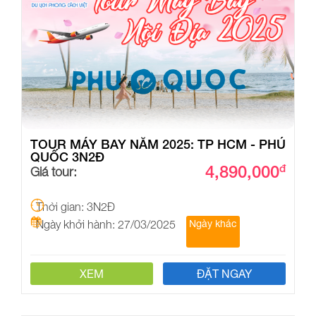
TOUR MÁY BAY NĂM 2025: TP HCM - PHÚ
QUỐC 3N2Đ
4,890,000
đ
Giá tour:
Thời gian: 3N2Đ
Ngày khởi hành: 27/03/2025
Ngày khác
XEM
ĐẶT NGAY