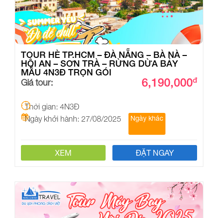
TOUR HÈ TP.HCM – ĐÀ NẴNG – BÀ NÀ –
HỘI AN – SƠN TRÀ – RỪNG DỪA BẢY
MẪU 4N3Đ TRỌN GÓI
6,190,000
đ
Giá tour:
Thời gian: 4N3Đ
Ngày khởi hành: 27/08/2025
Ngày khác
XEM
ĐẶT NGAY