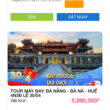
XEM
ĐẶT NGAY
TOUR MÁY BAY: ĐÀ NẴNG - BÀ NÀ - HUẾ
4N3Đ LỄ 30/04
5,990,000
đ
Giá tour: