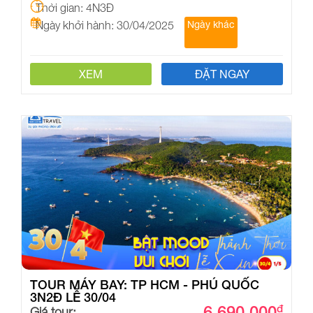
Thời gian: 4N3Đ
Ngày khởi hành: 30/04/2025
Ngày khác
XEM
ĐẶT NGAY
TOUR MÁY BAY: TP HCM - PHÚ QUỐC
3N2Đ LỄ 30/04
6,690,000
đ
Giá tour: