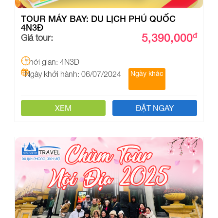
TOUR MÁY BAY: DU LỊCH PHÚ QUỐC
4N3Đ
5,390,000
đ
Giá tour:
Thời gian: 4N3D
Ngày khởi hành: 06/07/2024
Ngày khác
XEM
ĐẶT NGAY