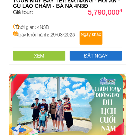
TOUR MÁY BAY TẾT: ĐÀ NẴNG - HỘI AN -
CÙ LAO CHÀM - BÀ NÀ 4N3Đ
5,790,000
đ
Giá tour:
Thời gian: 4N3Đ
Ngày khởi hành: 29/03/2025
Ngày khác
XEM
ĐẶT NGAY