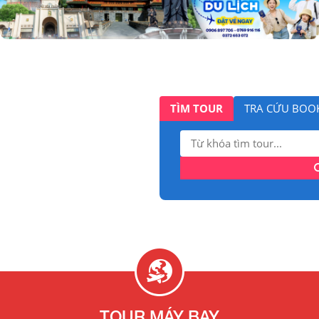
TÌM TOUR
TRA CỨU BOO
Tìm
kiếm:
TOUR MÁY BAY