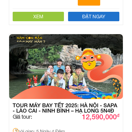
XEM
ĐẶT NGAY
TOUR MÁY BAY TẾT 2025: HÀ NỘI - SAPA
- LÀO CAI - NINH BÌNH – HẠ LONG 5N4Đ
12,590,000
đ
Giá tour:
Thời gian: 5 Ngày 4 Đêm