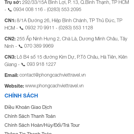
Trụ sở:
292/33/15A Bình Lợi, P. 13, Q.Bình Thạnh, TP HCM
0934 008 116
(0283) 553 2095
- 📞
-
CN1:
8/1A Đường 26, Hiệp Bình Chánh, TP Thủ Đức, TP
0932 70 9911
(0283) 553 1128
HCM - 📞
-
CN2:
255 Ấp Ninh Hưng 2, Chà Là, Dương Minh Châu, Tây
070 389 9969
Ninh - 📞
CN3:
Lô B4 số 15 đường Kim Dự, P.Tô Châu, Hà Tiên, Kiên
093 918 1227
Giang - 📞
contact@phongcachviettravel.vn
Email:
www.phongcachviettravel.vn
Website:
CHÍNH SÁCH
Điều Khoản Giao Dịch
Chính Sách Thanh Toán
Chính Sách Hoàn/Hủy/Đổi/Trả Tour
Thông Tin Thanh Toán