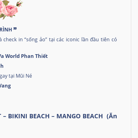
TRÌNH
🙷
check in “sống ảo” tại các iconic lần đầu tiên có
a World Phan Thiết
nh
ngay tại Mũi Né
Vang
T – BIKINI BEACH – MANGO BEACH (Ăn