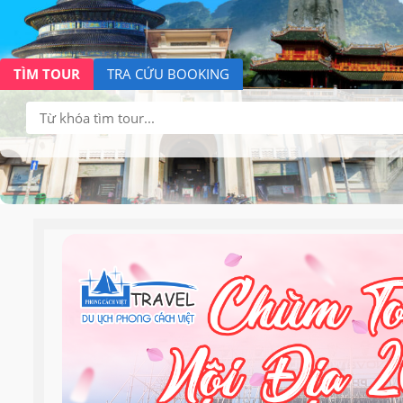
TÌM TOUR
TRA CỨU BOOKING
Tìm
kiếm: