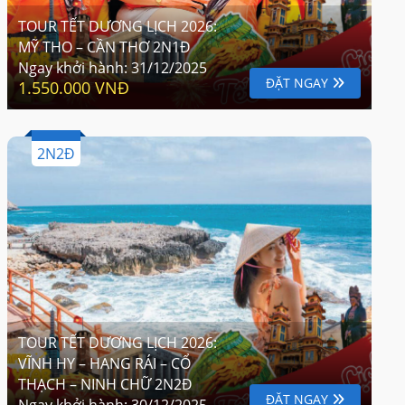
TOUR TẾT DƯƠNG LỊCH 2026:
MỸ THO – CẦN THƠ 2N1Đ
Ngay khởi hành:
31/12/2025
ĐẶT NGAY
1.550.000 VNĐ
2N2Đ
TOUR TẾT DƯƠNG LỊCH 2026:
VĨNH HY – HANG RÁI – CỔ
THẠCH – NINH CHỮ 2N2Đ
ĐẶT NGAY
Ngay khởi hành:
30/12/2025