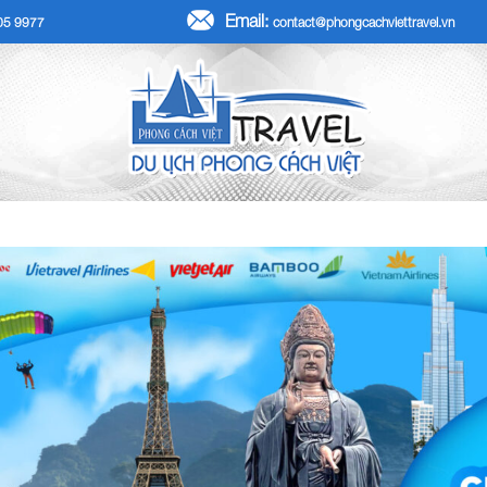
Email:
705 9977
contact@phongcachviettravel.vn
R TẾT DƯƠNG LỊCH 2026
TOUR KHÁCH ĐOÀN