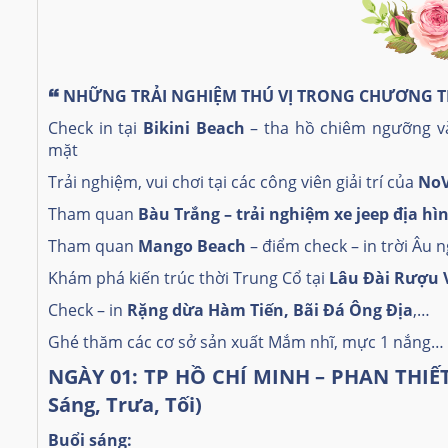
🙶
NHỮNG TRẢI NGHIỆM THÚ VỊ TRONG CHƯƠNG 
Check in tại
Bikini Beach
– tha hồ chiêm ngưỡng và 
mặt
Trải nghiệm, vui chơi tại các công viên giải trí của
NoV
Tham quan
Bàu Trắng – trải nghiệm xe jeep địa hì
Tham quan
Mango Beach
– điểm check – in trời Âu 
Khám phá kiến trúc thời Trung Cổ tại
Lâu Đài Rượu 
Check – in
Rặng dừa Hàm Tiến, Bãi Đá Ông Địa
,…
Ghé thăm các cơ sở sản xuất Mắm nhĩ, mực 1 nắng…
NGÀY 01: TP HỒ CHÍ MINH – PHAN THIẾ
Sáng, Trưa, Tối)
Buổi sáng: