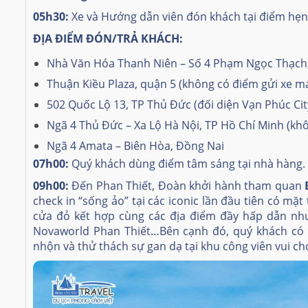
05h30:
Xe và Hướng dẫn viên đón khách tại điểm hẹn
ĐỊA ĐIỂM ĐÓN/TRẢ KHÁCH:
Nhà Văn Hóa Thanh Niên – Số 4 Phạm Ngọc Thạch
Thuận Kiều Plaza, quận 5 (không có điểm gửi xe m
502 Quốc Lộ 13, TP Thủ Đức (đối diện Vạn Phúc Cit
Ngã 4 Thủ Đức – Xa Lộ Hà Nội, TP Hồ Chí Minh (kh
Ngã 4 Amata – Biên Hòa, Đồng Nai
07h00:
Quý khách dùng điểm tâm sáng tại nhà hàng.
09h00:
Đến Phan Thiết, Đoàn khởi hành tham quan
check in “sống ảo” tại các iconic lần đầu tiên có mặ
cửa đỏ kết hợp cùng các địa điểm đầy hấp dẫn nh
Novaworld Phan Thiết…Bên cạnh đó, quý khách có t
nhộn và thử thách sự gan dạ tại khu công viên vui chơ