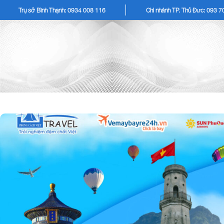
Trụ sở Bình Thạnh: 0934 008 116
Chi nhánh TP. Thủ Đức: 093 
TOUR KHÁCH LẺ
TOU