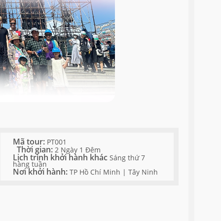
Mã tour:
PT001
Thời gian:
2 Ngày 1 Đêm
Lịch trình khởi hành khác
Sáng thứ 7
hàng tuần
Nơi khởi hành:
TP Hồ Chí Minh | Tây Ninh