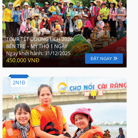
TOUR TẾT DƯƠNG LỊCH 2026:
BẾN TRE – MỸ THO 1 NGÀY
Ngay khởi hành:
31/12/2025
ĐẶT NGAY
450.000 VNĐ
2N1Đ