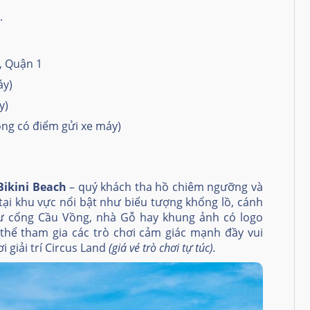
.
, Quận 1
áy)
y)
ông có điểm gửi xe máy)
Bikini Beach
– quý khách tha hồ chiêm ngưỡng và
t tại khu vực nổi bật như biểu tượng khổng lồ, cánh
ư cổng Cầu Vồng, nhà Gỗ hay khung ảnh có logo
hể tham gia các trò chơi cảm giác mạnh đầy vui
i giải trí Circus Land
(giá vé trò chơi tự túc).