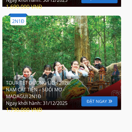
1.690.000 VNĐ
2N1Đ
TOUR TẾT DƯƠNG LỊCH 2026:
NAM CÁT TIÊN – SUỐI MƠ -
MADAGUI 2N1Đ
ĐẶT NGAY
Ngay khởi hành:
31/12/2025
1.790.000 VNĐ