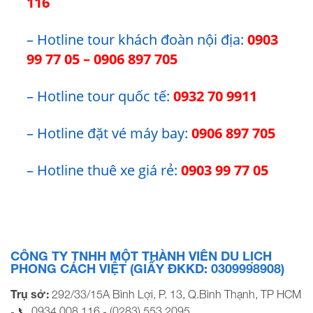
116
– Hotline tour khách đoàn nội địa:
0903
99 77 05
–
0906 897 705
– Hotline tour quốc tế:
0932 70 9911
– Hotline đặt vé máy bay:
0906 897 705
– Hotline thuê xe giá rẻ:
0903 99 77 05
CÔNG TY TNHH MỘT THÀNH VIÊN DU LỊCH
PHONG CÁCH VIỆT (GIẤY ĐKKD: 0309998908)
Trụ sở:
292/33/15A Bình Lợi, P. 13, Q.Bình Thạnh, TP HCM
0934 008 116
(0283) 553 2095
- 📞
-