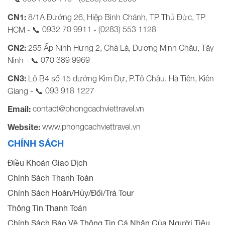
CN1:
8/1A Đường 26, Hiệp Bình Chánh, TP Thủ Đức, TP
0932 70 9911
(0283) 553 1128
HCM - 📞
-
CN2:
255 Ấp Ninh Hưng 2, Chà Là, Dương Minh Châu, Tây
070 389 9969
Ninh - 📞
CN3:
Lô B4 số 15 đường Kim Dự, P.Tô Châu, Hà Tiên, Kiên
093 918 1227
Giang - 📞
contact@phongcachviettravel.vn
Email:
www.phongcachviettravel.vn
Website:
CHÍNH SÁCH
Điều Khoản Giao Dịch
Chính Sách Thanh Toán
Chính Sách Hoàn/Hủy/Đổi/Trả Tour
Thông Tin Thanh Toán
Chính Sách Bảo Vệ Thông Tin Cá Nhân Của Người Tiêu