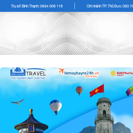
Trụ sở Bình Thạnh: 0934 008 116
Chi nhánh TP. Thủ Đức: 093 
TOUR KHÁCH LẺ
TOU