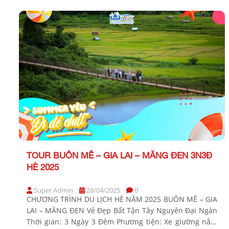
Tour khởi hành từ TP Hồ Chí Minh KHÁCH […]
TOUR BUÔN MÊ – GIA LAI – MĂNG ĐEN 3N3Đ
HÈ 2025
Super Admin
28/04/2025
0
CHƯƠNG TRÌNH DU LỊCH HÈ NĂM 2025 BUÔN MÊ – GIA
LAI – MĂNG ĐEN Vẻ Đẹp Bất Tận Tây Nguyên Đại Ngàn
Thời gian: 3 Ngày 3 Đêm Phương tiện: Xe giường nằm