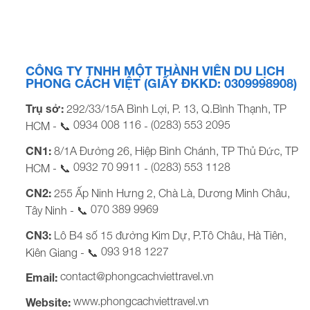
Khởi hành: Tối thứ 5 BẢNG GIÁ TOUR KHỞI HÀNH TỪ
TP.HCM KHÁCH HÀNG GIÁ TOUR CƠ BẢN (VND/khách)
Khách sạn […]
CÔNG TY TNHH MỘT THÀNH VIÊN DU LỊCH
PHONG CÁCH VIỆT (GIẤY ĐKKD: 0309998908)
Trụ sở:
292/33/15A Bình Lợi, P. 13, Q.Bình Thạnh, TP
0934 008 116
(0283) 553 2095
HCM - 📞
-
CN1:
8/1A Đường 26, Hiệp Bình Chánh, TP Thủ Đức, TP
0932 70 9911
(0283) 553 1128
HCM - 📞
-
CN2:
255 Ấp Ninh Hưng 2, Chà Là, Dương Minh Châu,
070 389 9969
Tây Ninh - 📞
CN3:
Lô B4 số 15 đường Kim Dự, P.Tô Châu, Hà Tiên,
093 918 1227
Kiên Giang - 📞
contact@phongcachviettravel.vn
Email:
www.phongcachviettravel.vn
Website: