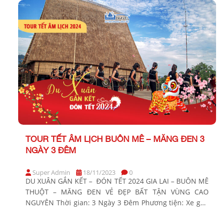
GIÁ […]
TOUR TẾT ÂM LỊCH BUÔN MÊ – MĂNG ĐEN 3
NGÀY 3 ĐÊM
Super Admin
18/11/2023
0
DU XUÂN GẮN KẾT – ĐÓN TẾT 2024 GIA LAI – BUÔN MÊ
THUỘT – MĂNG ĐEN VẺ ĐẸP BẤT TẬN VÙNG CAO
NGUYÊN Thời gian: 3 Ngày 3 Đêm Phương tiện: Xe ghế
ngồi Khởi hành Tết Âm Lịch: Tối mùng 2, 3 Bảng giá