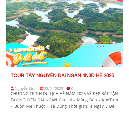
TOUR TÂY NGUYÊN ĐẠI NGÀN 4N3Đ HÈ 2025
Nguyễn Linh
28/04/2025
0
CHƯƠNG TRÌNH DU LỊCH HÈ NĂM 2025 VẺ ĐẸP BẤT TẬN
TÂY NGUYÊN ĐẠI NGÀN Gia Lai – Măng Đen – KonTum
– Buôn Mê Thuột – Tà Đùng Thời gian: 4 Ngày 3 Đêm
Phương tiện: Xe ghế ngã Khởi hành: Sáng thứ 5 BẢNG
GIÁ TOUR KHỞI HÀNH TỪ TP.HCM KHÁCH HÀNG GIÁ
TOUR […]