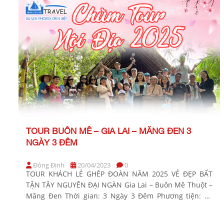
TOUR BUÔN MÊ – GIA LAI – MĂNG ĐEN 3
NGÀY 3 ĐÊM
Đông Định
20/04/2023
0
TOUR KHÁCH LẺ GHÉP ĐOÀN NĂM 2025 VẺ ĐẸP BẤT
TẬN TÂY NGUYÊN ĐẠI NGÀN Gia Lai – Buôn Mê Thuột –
Măng Đen Thời gian: 3 Ngày 3 Đêm Phương tiện: Xe
ghế ngã Khởi hành: Tối thứ 5 hàng tuần BẢNG GIÁ
TOUR KHỞI HÀNH TỪ TP. HỒ CHÍ MINH KHÁCH HÀNG