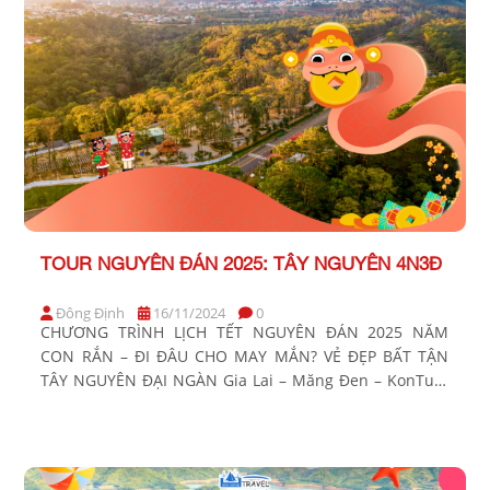
TOUR NGUYÊN ĐÁN 2025: TÂY NGUYÊN 4N3Đ
Đông Định
16/11/2024
0
CHƯƠNG TRÌNH LỊCH TẾT NGUYÊN ĐÁN 2025 NĂM
CON RẮN – ĐI ĐÂU CHO MAY MẮN? VẺ ĐẸP BẤT TẬN
TÂY NGUYÊN ĐẠI NGÀN Gia Lai – Măng Đen – KonTum
– Buôn Mê Thuột – Tà Đùng Thời gian: 4 Ngày 3 Đêm
Phương tiện: Xe ghế ngã Khởi hành: Sáng mùng 2,3 Tết
[…]