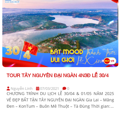
TOUR TÂY NGUYÊN ĐẠI NGÀN 4N3Đ LỄ 30/4
Nguyễn Linh
07/03/2021
0
CHƯƠNG TRÌNH DU LỊCH LỄ 30/04 & 01/05 NĂM 2025
VẺ ĐẸP BẤT TẬN TÂY NGUYÊN ĐẠI NGÀN Gia Lai – Măng
Đen – KonTum – Buôn Mê Thuột – Tà Đùng Thời gian: 4
Ngày 3 Đêm Phương tiện: Xe ghế ngã Khởi hành: Sáng
30/4 & 1/5 BẢNG GIÁ TOUR KHỞI HÀNH TỪ […]