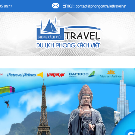
Email:
705 9977
contact@phongcachviettravel.vn
R TẾT DƯƠNG LỊCH 2026
TOUR KHÁCH ĐOÀN