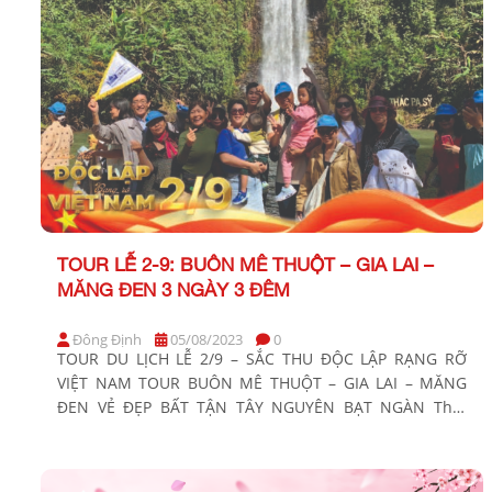
TOUR LỄ 2-9: BUÔN MÊ THUỘT – GIA LAI –
MĂNG ĐEN 3 NGÀY 3 ĐÊM
Đông Định
05/08/2023
0
TOUR DU LỊCH LỄ 2/9 – SẮC THU ĐỘC LẬP RẠNG RỠ
VIỆT NAM TOUR BUÔN MÊ THUỘT – GIA LAI – MĂNG
ĐEN VẺ ĐẸP BẤT TẬN TÂY NGUYÊN BẠT NGÀN Thời
gian: 3 Ngày 3 Đêm Phương tiện: xe giường nằm Khởi
hành: Tối 30,31/8 BẢNG GIÁ TOUR KHỞI HÀNH TỪ
TP.HCM KHÁCH […]