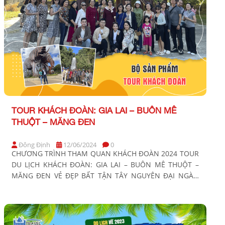
TOUR KHÁCH ĐOÀN: GIA LAI – BUÔN MÊ
THUỘT – MĂNG ĐEN
Đông Định
12/06/2024
0
CHƯƠNG TRÌNH THAM QUAN KHÁCH ĐOÀN 2024 TOUR
DU LỊCH KHÁCH ĐOÀN: GIA LAI – BUÔN MÊ THUỘT –
MĂNG ĐEN VẺ ĐẸP BẤT TẬN TÂY NGUYÊN ĐẠI NGÀN
Thời gian: 3 Ngày 3 Đêm Phương tiện: Xe ghế ngã, tàu
cao tốc, xe máy Khởi hành: BẢNG GIÁ TOUR KHÁCH
HÀNG GIÁ TOUR CƠ BẢN […]