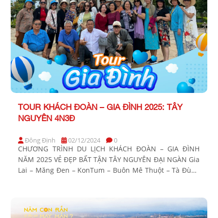
TOUR KHÁCH ĐOÀN – GIA ĐÌNH 2025: TÂY
NGUYÊN 4N3Đ
Đông Định
02/12/2024
0
CHƯƠNG TRÌNH DU LỊCH KHÁCH ĐOÀN – GIA ĐÌNH
NĂM 2025 VẺ ĐẸP BẤT TẬN TÂY NGUYÊN ĐẠI NGÀN Gia
Lai – Măng Đen – KonTum – Buôn Mê Thuột – Tà Đùng
Thời gian: 4 Ngày 3 Đêm Phương tiện: Xe ghế ngã Khởi
hành: BẢNG GIÁ TOUR KHÁCH HÀNG GIÁ TOUR CƠ
BẢN […]