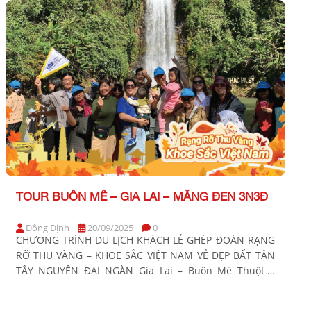
TOUR BUÔN MÊ – GIA LAI – MĂNG ĐEN 3N3Đ
Đông Định
20/09/2025
0
CHƯƠNG TRÌNH DU LỊCH KHÁCH LẺ GHÉP ĐOÀN RẠNG
RỠ THU VÀNG – KHOE SẮC VIỆT NAM VẺ ĐẸP BẤT TẬN
TÂY NGUYÊN ĐẠI NGÀN Gia Lai – Buôn Mê Thuột –
Măng Đen Thời gian: 3 Ngày 3 Đêm Phương tiện: Xe
ghế ngả Khởi hành: 25/9; 16/10; 30/10; 13/11; 27/11;