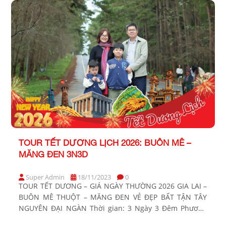
TOUR TẾT DƯƠNG LỊCH 2026: BUÔN MÊ –
MĂNG ĐEN 3N3D
Super Admin
18/11/2023
0
TOUR TẾT DƯƠNG – GIÁ NGÀY THƯỜNG 2026 GIA LAI –
BUÔN MÊ THUỘT – MĂNG ĐEN VẺ ĐẸP BẤT TẬN TÂY
NGUYÊN ĐẠI NGÀN Thời gian: 3 Ngày 3 Đêm Phương
tiện: Xe giường nằm Khởi hành Tết Dương Lịch 2026: