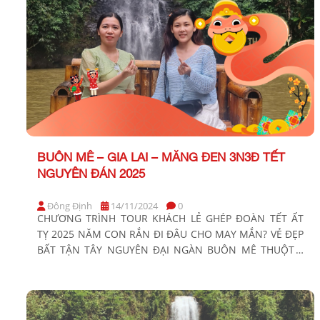
BUÔN MÊ – GIA LAI – MĂNG ĐEN 3N3Đ TẾT
NGUYÊN ĐÁN 2025
Đông Định
14/11/2024
0
CHƯƠNG TRÌNH TOUR KHÁCH LẺ GHÉP ĐOÀN TẾT ẤT
TỴ 2025 NĂM CON RẮN ĐI ĐÂU CHO MAY MẮN? VẺ ĐẸP
BẤT TẬN TÂY NGUYÊN ĐẠI NGÀN BUÔN MÊ THUỘT –
GIA LAI – MĂNG ĐEN Thời gian 3 Ngày 3 Đêm Phương
tiện Xe ghế ngã Khởi hành: Tối mùng 1,2,3,4 Tết (tức
29,30,31/01 […]