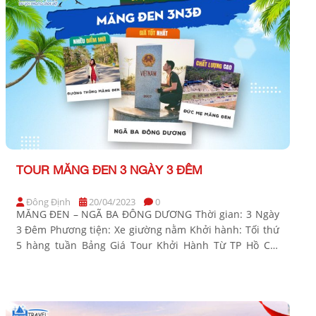
TOUR MĂNG ĐEN 3 NGÀY 3 ĐÊM
Đông Định
20/04/2023
0
MĂNG ĐEN – NGÃ BA ĐÔNG DƯƠNG Thời gian: 3 Ngày
3 Đêm Phương tiện: Xe giường nằm Khởi hành: Tối thứ
5 hàng tuần Bảng Giá Tour Khởi Hành Từ TP Hồ Chí
Minh Người lớn (Từ 10 tuổi trở lên) Trẻ em Tiêu chuẩn
lưu trú Từ 05 đến 09 tuổi (70% giá tour) […]