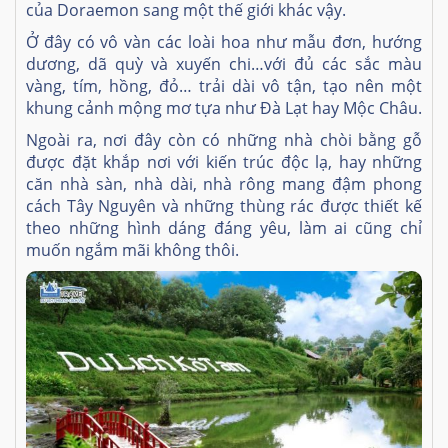
của Doraemon sang một thế giới khác vậy.
Ở đây có vô vàn các loài hoa như mẫu đơn, hướng
dương, dã quỳ và xuyến chi…với đủ các sắc màu
vàng, tím, hồng, đỏ… trải dài vô tận, tạo nên một
khung cảnh mộng mơ tựa như Đà Lạt hay Mộc Châu.
Ngoài ra, nơi đây còn có những nhà chòi bằng gỗ
được đặt khắp nơi với kiến trúc độc lạ, hay những
căn nhà sàn, nhà dài, nhà rông mang đậm phong
cách Tây Nguyên và những thùng rác được thiết kế
theo những hình dáng đáng yêu, làm ai cũng chỉ
muốn ngắm mãi không thôi.