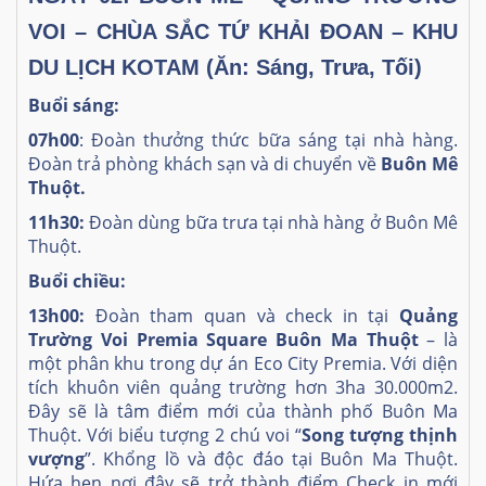
VOI – CHÙA SẮC TỨ KHẢI ĐOAN – KHU
DU LỊCH KOTAM (Ăn: Sáng, Trưa, Tối)
Buổi sáng:
07h00
: Đoàn thưởng thức bữa sáng tại nhà hàng.
Đoàn trả phòng khách sạn và di chuyển về
Buôn Mê
Thuột.
11h30:
Đoàn dùng bữa trưa tại nhà hàng ở Buôn Mê
Thuột.
Buổi chiều:
13h00:
Đoàn tham quan và check in tại
Quảng
Trường Voi Premia Square Buôn Ma Thuột
– là
một phân khu trong dự án Eco City Premia. Với diện
tích khuôn viên quảng trường hơn 3ha 30.000m2.
Đây sẽ là tâm điểm mới của thành phố Buôn Ma
Thuột. Với biểu tượng 2 chú voi “
Song tượng thịnh
vượng
”. Khổng lồ và độc đáo tại Buôn Ma Thuột.
Hứa hẹn nơi đây sẽ trở thành điểm Check in mới