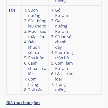
miệng
TỐI
Sườn
Gỏi
nướng
KoTam
Cá bông
Gà
lau kho tộ
nướng
Mực xào
KoTam
thập cẩm
Cá lóc sốt
Đậu
chanh
khuôn
dây
sốt cà
Rau rừng
Rau luộc
trộn bò
Canh
Cơm lam
chua cá
KoTam
lóc
Lẩu các
Cơm
loại
trắng
Tráng
Trái cây
miệng
Giá tour bao gồm