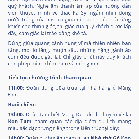
quý khách. Nghe âm thanh ấm áp của hướng dẫn
viên thuyết minh về thác Pa Sỹ, ngắm nhìn dòng
nước trắng xóa hiện ra giữa nền xanh của núi rừng
khiến cho thính giác, thị giác của quý khách được lấp
đầy, cảm giác lại trào dâng khó tả.
Đứng giữa quang cảnh hùng vĩ mà thiên nhiên ban
tặng, mọi lo lắng, muộn sầu, những nặng gánh áo
cơm đều được gác lại. Chỉ giây phút này quý khách
cho phép mình chìm đắm và mộng mơ.
Tiếp tục chương trình tham quan
11h00:
Đoàn dùng bữa trưa tại nhà hàng ở Măng
Đen.
Buổi chiều:
13h00:
Đoàn tạm biệt Măng Đen để di chuyển về lại
Kon Tum
, tham quan các địa điểm du lịch mang
màu sắc đặc trưng riêng trong kiến trúc tại đây:
14h00:
Đoàn di chuyển tham quan
Nhà thờ Gỗ Kon