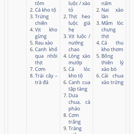
tôm
luộc / xào
nấm
Cá kho tộ
tỏ
Nai xào
Trứng
Thịt heo
lăn
chiên
luộc giá
Mắm lóc
Vịt kho
hẹ
chưng
gừng
Vịt luộc /
thịt
Rau xào
nướng
Cá thu
Canh khổ
chao
kho thơm
qua nhồi
Lòng xào
Bông
thịt
mướp
thiên lý
Cơm
Cá lóc
xào bò
Trái cây –
kho tộ
Cải chua
trà đá
Canh cua
xào trứng
tập tàng
Dưa
chua, cà
pháo
Cơm
trắng
Tráng