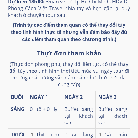
Dự kiến 18h00:
Đoàn về tới Tp Hồ Chí Minh. HDV DL
Phong Cách Việt Travel chia tay và hẹn gặp lại quý
khách ở chuyến tour sau!
(Trình tự các điểm tham quan có thể thay đổi tùy
theo tình hình thực tế nhưng vẫn đảm bảo đầy đủ
các điểm tham quan theo chương trình.)
Thực đơn tham khảo
(Thực đơn phong phú, thay đổi liên tục, có thể thay
đổi tùy theo tình hình thời tiết, mùa vụ, ngày tour đi
nhưng chất lượng vẫn đảm bảo như thực đơn đã
cung cấp)
BUỔI
NGÀY 1
NGÀY 2
NGÀY 3
SÁNG
01 tô + 01 ly
Buffet sáng
Buffet sáng
tại khách
tại khách
sạn
sạn
TRƯA
Thịt rim
Rau lang
Gà nấu