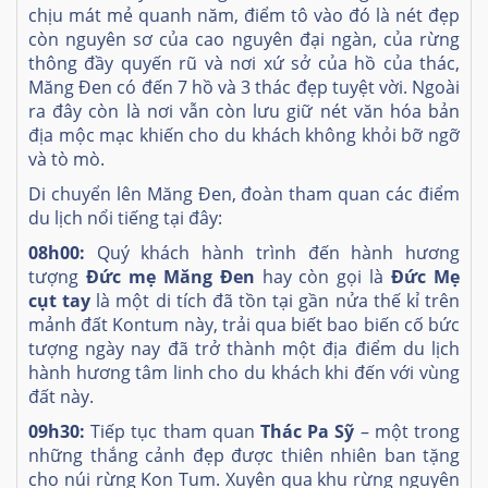
chịu mát mẻ quanh năm, điểm tô vào đó là nét đẹp
còn nguyên sơ của cao nguyên đại ngàn, của rừng
thông đầy quyến rũ và nơi xứ sở của hồ của thác,
Măng Đen có đến 7 hồ và 3 thác đẹp tuyệt vời. Ngoài
ra đây còn là nơi vẫn còn lưu giữ nét văn hóa bản
địa mộc mạc khiến cho du khách không khỏi bỡ ngỡ
và tò mò.
Di chuyển lên Măng Đen, đoàn tham quan các điểm
du lịch nổi tiếng tại đây:
08h00:
Quý khách hành trình đến hành hương
tượng
Đức mẹ Măng Đen
hay còn gọi là
Đức Mẹ
cụt tay
là một di tích đã tồn tại gần nửa thế kỉ trên
mảnh đất Kontum này, trải qua biết bao biến cố bức
tượng ngày nay đã trở thành một địa điểm du lịch
hành hương tâm linh cho du khách khi đến với vùng
đất này.
09h30:
Tiếp tục tham quan
Thác Pa Sỹ
– một trong
những thắng cảnh đẹp được thiên nhiên ban tặng
cho núi rừng Kon Tum. Xuyên qua khu rừng nguyên