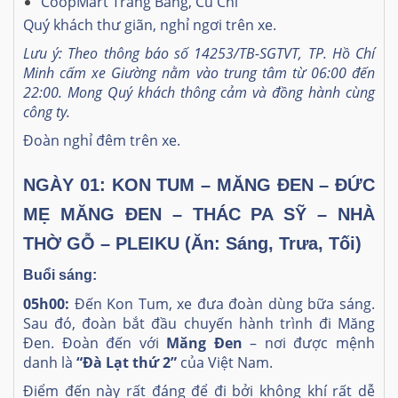
CoopMart Trảng Bàng, Củ Chi
Quý khách thư giãn, nghỉ ngơi trên xe.
Lưu ý: Theo thông báo số 14253/TB-SGTVT, TP. Hồ Chí
Minh cấm xe Giường nằm vào trung tâm từ 06:00 đến
22:00. Mong Quý khách thông cảm và đồng hành cùng
công ty.
Đoàn nghỉ đêm trên xe.
NGÀY 01: KON TUM – MĂNG ĐEN – ĐỨC
MẸ MĂNG ĐEN – THÁC PA SỸ – NHÀ
THỜ GỖ – PLEIKU
(Ăn: Sáng, Trưa, Tối)
Buổi sáng:
05h00:
Đến Kon Tum, xe đưa đoàn dùng bữa sáng.
Sau đó, đoàn bắt đầu chuyến hành trình đi Măng
Đen. Đoàn đến với
Măng Đen
– nơi được mệnh
danh là
“Đà Lạt thứ 2”
của Việt Nam.
Điểm đến này rất đáng để đi bởi không khí rất dễ