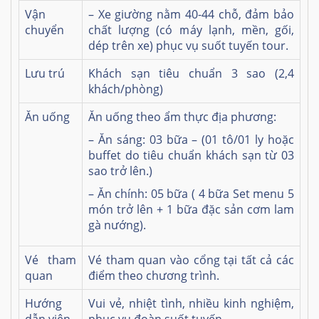
Vận
– Xe giường nằm 40-44 chỗ, đảm bảo
chuyển
chất lượng (có máy lạnh, mền, gối,
dép trên xe) phục vụ suốt tuyến tour.
Lưu trú
Khách sạn tiêu chuẩn 3 sao (2,4
khách/phòng)
Ăn uống
Ăn uống theo ẩm thực địa phương:
– Ăn sáng: 03 bữa – (01 tô/01 ly hoặc
buffet do tiêu chuẩn khách sạn từ 03
sao trở lên.)
– Ăn chính: 05 bữa ( 4 bữa Set menu 5
món trở lên + 1 bữa đặc sản cơm lam
gà nướng
).
Vé tham
Vé tham quan vào cổng tại tất cả các
quan
điểm theo chương trình.
Hướng
Vui vẻ, nhiệt tình, nhiều kinh nghiệm,
dẫn viên
phục vụ đoàn suốt tuyến.