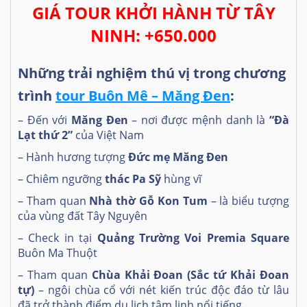
GIÁ TOUR KHỞI HÀNH TỪ TÂY
NINH: +650.000
Những trải nghiệm thú vị trong chương
trình
tour Buôn Mê – Măng Đen
:
– Đến với
Măng Đen
– nơi được mệnh danh là
“Đà
Lạt thứ 2”
của Việt Nam
– Hành hương tượng
Đức mẹ Măng Đen
– Chiêm ngưỡng
thác Pa Sỹ
hùng vĩ
– Tham quan
Nhà thờ Gỗ Kon Tum
– là biểu tượng
của vùng đất Tây Nguyên
– Check in tại
Quảng Trường Voi Premia Square
Buôn Ma Thuột
– Tham quan
Chùa Khải Đoan (Sắc tứ Khải Đoan
tự)
– ngôi chùa cổ với nét kiến trúc độc đáo từ lâu
đã trở thành điểm du lịch tâm linh nổi tiếng