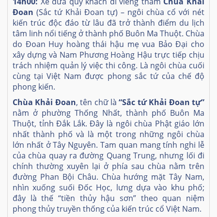
14h00:
Xe đưa quý khách đi viếng thăm
Chùa Khải
Đoan
(Sắc tứ Khải Đoan tự)
– ngôi chùa cổ với nét
kiến trúc độc đáo từ lâu đã trở thành điểm du lịch
tâm linh nổi tiếng ở thành phố Buôn Ma Thuột. Chùa
do Đoan Huy hoàng thái hậu mẹ vua Bảo Đại cho
xây dựng và Nam Phương Hoàng Hậu trực tiếp chịu
trách nhiệm quản lý việc thi công. Là ngôi chùa cuối
cùng tại Việt Nam được phong sắc tứ của chế độ
phong kiến.
Chùa Khải Đoan
, tên chữ là
“Sắc tứ Khải Đoan tự”
nằm ở phường Thống Nhất, thành phố Buôn Ma
Thuột, tỉnh Đắk Lắk. Đây là ngôi chùa Phật giáo lớn
nhất thành phố và là một trong những ngôi chùa
lớn nhất ở Tây Nguyên. Tam quan mang tính nghi lễ
của chùa quay ra đường Quang Trung, nhưng lối đi
chính thường xuyên lại ở phía sau chùa nằm trên
đường Phan Bội Châu. Chùa hướng mặt Tây Nam,
nhìn xuống suối Đốc Học, lưng dựa vào khu phố;
đây là thế “tiền thủy hậu sơn” theo quan niệm
phong thủy truyền thống của kiến trúc cổ Việt Nam.