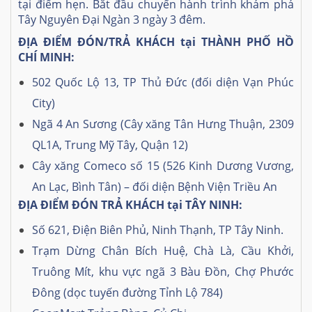
tại điểm hẹn. Bắt đầu chuyến hành trình khám phá
Tây Nguyên Đại Ngàn 3 ngày 3 đêm.
ĐỊA ĐIỂM ĐÓN/TRẢ KHÁCH tại THÀNH PHỐ HỒ
CHÍ MINH:
502 Quốc Lộ 13, TP Thủ Đức (đối diện Vạn Phúc
City)
Ngã 4 An Sương (Cây xăng Tân Hưng Thuận, 2309
QL1A, Trung Mỹ Tây, Quận 12)
Cây xăng Comeco số 15 (526 Kinh Dương Vương,
An Lạc, Bình Tân) – đối diện Bệnh Viện Triều An
ĐỊA ĐIỂM ĐÓN TRẢ KHÁCH tại TÂY NINH:
Số 621, Điện Biên Phủ, Ninh Thạnh, TP Tây Ninh.
Trạm Dừng Chân Bích Huệ, Chà Là, Cầu Khởi,
Truông Mít, khu vực ngã 3 Bàu Đồn, Chợ Phước
Đông (dọc tuyến đường Tỉnh Lộ 784)