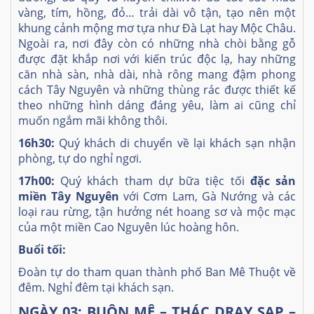
vàng, tím, hồng, đỏ… trải dài vô tận, tạo nên một
khung cảnh mộng mơ tựa như Đà Lạt hay Mộc Châu.
Ngoài ra, nơi đây còn có những nhà chòi bằng gỗ
được đặt khắp nơi với kiến trúc độc lạ, hay những
căn nhà sàn, nhà dài, nhà rông mang đậm phong
cách Tây Nguyên và những thùng rác được thiết kế
theo những hình dáng đáng yêu, làm ai cũng chỉ
muốn ngắm mãi không thôi.
16h30:
Quý khách di chuyển về lại khách sạn nhận
phòng, tự do nghỉ ngơi.
17h00:
Quý khách tham dự bữa tiệc tối
đặc sản
miền Tây Nguyên
với Cơm Lam, Gà Nướng và các
loại rau rừng, tận hưởng nét hoang sơ và mộc mạc
của một miền Cao Nguyên lúc hoàng hôn.
Buổi tối:
Đoàn tự do tham quan thành phố Ban Mê Thuột về
đêm. Nghỉ đêm tại khách sạn.
NGÀY 03: BUÔN MÊ – THÁC DRAY SAP –