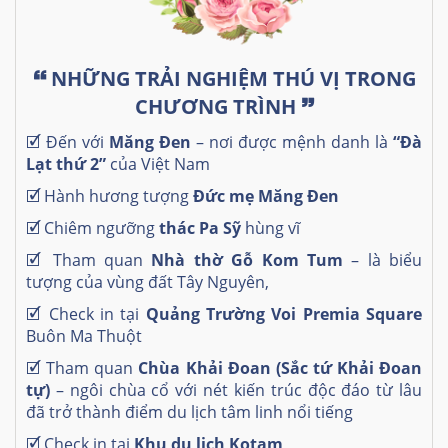
🙶
NHỮNG TRẢI NGHIỆM THÚ VỊ TRONG
CHƯƠNG TRÌNH
🙷
🗹
Đến với
Măng Đen
– nơi được mệnh danh là
“Đà
Lạt thứ 2”
của Việt Nam
🗹
Hành hương tượng
Đức mẹ Măng Đen
🗹
Chiêm ngưỡng
thác Pa Sỹ
hùng vĩ
🗹
Tham quan
Nhà thờ Gỗ Kom Tum
– là biểu
tượng của vùng đất Tây Nguyên,
🗹
Check in tại
Quảng Trường Voi Premia Square
Buôn Ma Thuột
🗹
Tham quan
Chùa Khải Đoan (Sắc tứ Khải Đoan
tự)
– ngôi chùa cổ với nét kiến trúc độc đáo từ lâu
đã trở thành điểm du lịch tâm linh nổi tiếng
🗹
Check in tại
Khu du lịch Kotam