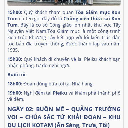
15h00:
Quý khách tham quan
Tòa Giám mục Kon
Tum
có tên gọi đầy đủ là
Chủng viện thừa sai Kon
Tum
, đây là cơ sở Công giáo lớn nhất khu vực Tây
Nguyên Việt Nam.Tòa Giám mục là một công trình
kiến trúc Phương Tây kết hợp với lối kiến trúc dân
tộc bản địa truyền thống, được thành lập vào năm
1935.
15h30:
Quý khách di chuyển về lại Pleiku khách sạn
nhận phòng, tự do nghỉ ngơi.
Buổi tối:
18h00:
Đoàn dùng bữa tối tại Nhà hàng.
19h00:
Nghỉ đêm tại
Pleiku
và khám phá thành phố
về đêm.
NGÀY 02:
BUÔN MÊ – QUẢNG TRƯỜNG
VOI – CHÙA SẮC TỨ KHẢI ĐOAN – KHU
DU LỊCH KOTAM (Ăn Sáng, Trưa, Tối)