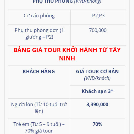
PHỤ THU PHÒNG
(VND/phòng)
Cơ cấu phòng
P2,P3
Phụ thu phòng đơn (1
700,000
giường
– P2)
BẢNG GIÁ TOUR KHỞI HÀNH TỪ TÂY
NINH
KHÁCH HÀNG
GIÁ TOUR CƠ BẢN
(VND/khách)
Khách sạn 3*
Người lớn (Từ 10 tuổi trở
3,390,000
lên)
Trẻ em (Từ 5 – 9 tuổi) –
70%
70% giá tour