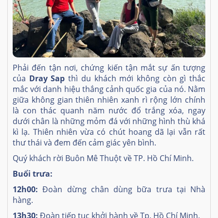
Phải đến tận nơi, chứng kiến tận mắt sự ấn tượng
của
Dray Sap
thì du khách mới không còn gì thắc
mắc với danh hiệu thắng cảnh quốc gia của nó. Nằm
giữa không gian thiên nhiên xanh rì rộng lớn chính
là con thác quanh năm nước đổ trắng xóa, ngay
dưới chân là những mỏm đá với những hình thù khá
kì lạ. Thiên nhiên vừa có chút hoang dã lại vẫn rất
thư thái và đem đến cảm giác yên bình.
Quý khách rời Buôn Mê Thuột về TP. Hồ Chí Minh.
Buổi trưa:
12h00:
Đoàn dừng chân dùng bữa trưa tại Nhà
hàng.
13h30:
Đoàn tiếp tục khởi hành về Tp. Hồ Chí Minh.