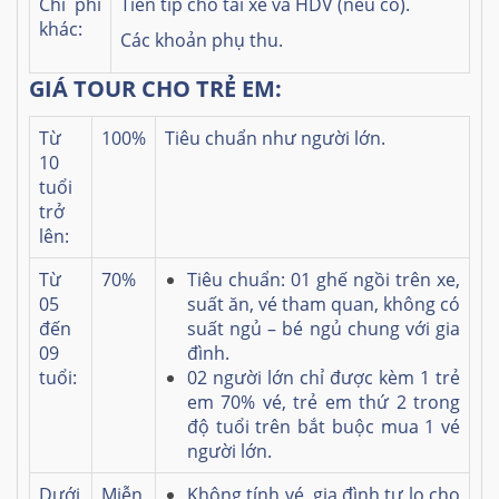
Chi phí
Tiền tip cho tài xế và HDV (nếu có).
khác:
Các khoản phụ thu.
GIÁ TOUR CHO TRẺ EM:
Từ
100%
Tiêu chuẩn như người lớn.
10
tuổi
trở
lên:
Từ
70%
Tiêu chuẩn: 01 ghế ngồi trên xe,
05
suất ăn, vé tham quan, không có
đến
suất ngủ – bé ngủ chung với gia
09
đình.
tuổi:
02 người lớn chỉ được kèm 1 trẻ
em 70% vé, trẻ em thứ 2 trong
độ tuổi trên bắt buộc mua 1 vé
người lớn.
Dưới
Miễn
Không tính vé, gia đình tự lo cho