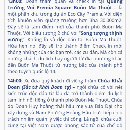
13h00:
Đoàn tham quan và check in tại
Quảng
Trường Voi Premia Square Buôn Ma Thuột
– là
một phân khu trong dự án Eco City Premia. Với diện
tích khuôn viên quảng trường hơn 3ha 30.000m2.
Đây sẽ là tâm điểm mới của thành phố Buôn Ma
Thuột. Với biểu tượng 2 chú voi “
Song tượng thịnh
vượng
”. Khổng lồ và độc đáo tại Buôn Ma Thuột.
Hứa hẹn nơi đây sẽ trở thành điểm Check in mới
không những của các bạn trẻ, các cư dân. Mà còn cả
những khách du lịch hay người từ địa phương khác
đến Buôn Ma Thuột từ hướng bắc của thành phố
theo tuyến quốc lộ 14.
14h00:
Xe đưa quý khách đi viếng thăm
Chùa Khải
Đoan
(Sắc tứ Khải Đoan tự)
– ngôi chùa cổ với nét
kiến trúc độc đáo từ lâu đã trở thành điểm du lịch
tâm linh nổi tiếng ở thành phố Buôn Ma Thuột. Chùa
do Đoan Huy hoàng thái hậu mẹ vua Bảo Đại cho
xây dựng và Nam Phương Hoàng Hậu trực tiếp chịu
trách nhiệm quản lý việc thi công. Là ngôi chùa cuối
cùng tại Việt Nam được phong sắc tứ của chế độ