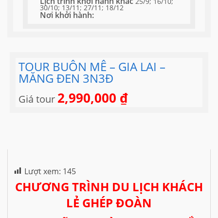
Lịch trình khởi hành khác
25/9; 16/10;
30/10; 13/11; 27/11; 18/12
Nơi khởi hành:
TOUR BUÔN MÊ – GIA LAI –
MĂNG ĐEN 3N3Đ
2,990,000
₫
Giá tour
Lượt xem:
145
CHƯƠNG TRÌNH DU LỊCH KHÁCH
LẺ GHÉP ĐOÀN