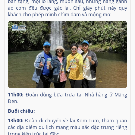
ban tặng, mọi lo lắng, muộn sầu, những nặng gánh
áo cơm đều được gác lại. Chỉ giây phút này quý
khách cho phép mình chìm đắm và mộng mơ.
11h00:
Đoàn dùng bữa trưa tại Nhà hàng ở Măng
Đen.
Buổi chiều:
13h00:
Đoàn di chuyển về lại Kom Tum, tham quan
các địa điểm du lịch mang màu sắc đặc trưng riêng
trong kiến trúc tại đây: