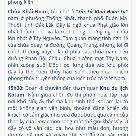
phong kiến.
Chùa Khải Đoan
, tên chữ là
“Sắc tứ Khải Đoan tự”
nằm ở phường Thống Nhất, thành phố Buôn Ma
Thuột, tỉnh Đắk Lắk. Đây là ngôi chùa Phật giáo lớn
nhất thành phố và là một trong những ngôi chùa
lớn nhất ở Tây Nguyên. Tam quan mang tính nghi lễ
của chùa quay ra đường Quang Trung, nhưng lối đi
chính thường xuyên lại ở phía sau chùa nằm trên
đường Phan Bội Châu. Chùa hướng mặt Tây Nam,
nhìn xuống suối Đốc Học, lưng dựa vào khu phố;
đây là thế “tiền thủy hậu sơn” theo quan niệm
phong thủy truyền thống của kiến trúc cổ Việt Nam.
15h30:
Đoàn di chuyển đến tham quan
Khu du lịch
Kotam.
Nằm giữa chốn đô thị phồn hoa, tấp nập
nơi Phố Núi, ấy thế mà khu sinh thái KoTam lại có
một không gian yên bình, thoáng đãng khiến du
khách có cảm giác như vừa được bước qua cánh cửa
thần kỳ của Doraemon sang một thế giới khác vậy. Ở
đây có vô vàn các loài hoa như mẫu đơn, hướng
dương, dã quỳ và xuyến chi…với đủ các sắc màu