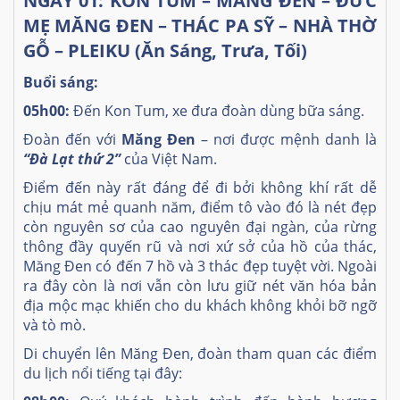
NGÀY 01: KON TUM – MĂNG ĐEN – ĐỨC
MẸ MĂNG ĐEN – THÁC PA SỸ – NHÀ THỜ
GỖ – PLEIKU (Ăn Sáng, Trưa, Tối)
Buổi sáng:
05h00:
Đến Kon Tum, xe đưa đoàn dùng bữa sáng.
Đoàn đến với
Măng Đen
– nơi được mệnh danh là
“Đà Lạt thứ 2”
của Việt Nam.
Điểm đến này rất đáng để đi bởi không khí rất dễ
chịu mát mẻ quanh năm, điểm tô vào đó là nét đẹp
còn nguyên sơ của cao nguyên đại ngàn, của rừng
thông đầy quyến rũ và nơi xứ sở của hồ của thác,
Măng Đen có đến 7 hồ và 3 thác đẹp tuyệt vời. Ngoài
ra đây còn là nơi vẫn còn lưu giữ nét văn hóa bản
địa mộc mạc khiến cho du khách không khỏi bỡ ngỡ
và tò mò.
Di chuyển lên Măng Đen, đoàn tham quan các điểm
du lịch nổi tiếng tại đây: