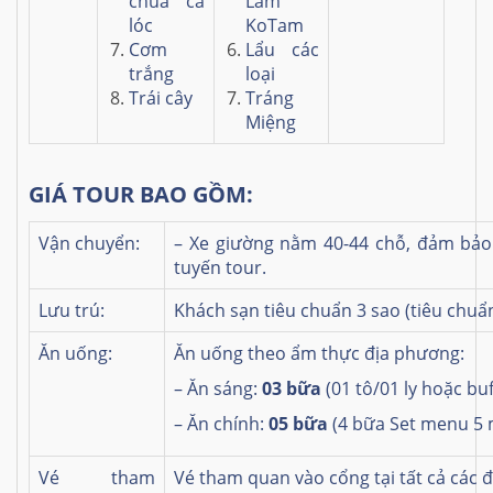
chua cá
Lam
lóc
KoTam
Cơm
Lẩu các
trắng
loại
Trái cây
Tráng
Miệng
GIÁ TOUR BAO GỒM:
Vận chuyển:
– Xe giường nằm 40-44 chỗ, đảm bảo 
tuyến tour.
Lưu trú:
Khách sạn tiêu chuẩn 3 sao (tiêu chuẩ
Ăn uống:
Ăn uống theo ẩm thực địa phương:
– Ăn sáng:
03 bữa
(01 tô/01 ly hoặc bu
– Ăn chính:
05 bữa
(4 bữa Set menu 5
Vé tham
Vé tham quan vào cổng tại tất cả các 