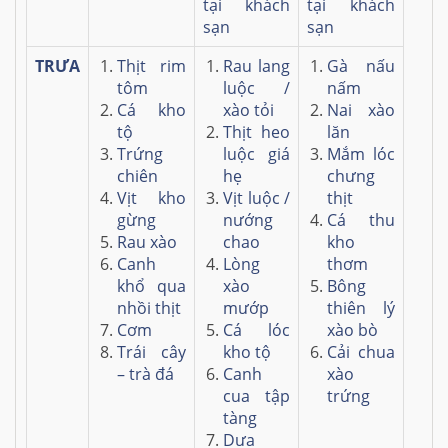
tại khách
tại khách
sạn
sạn
TRƯA
Thịt rim
Rau lang
Gà nấu
tôm
luộc /
nấm
Cá kho
xào tỏi
Nai xào
tộ
Thịt heo
lăn
Trứng
luộc giá
Mắm lóc
chiên
hẹ
chưng
Vịt kho
Vịt luộc /
thịt
gừng
nướng
Cá thu
Rau xào
chao
kho
Canh
Lòng
thơm
khổ qua
xào
Bông
nhồi thịt
mướp
thiên lý
Cơm
Cá lóc
xào bò
Trái cây
kho tộ
Cải chua
– trà đá
Canh
xào
cua tập
trứng
tàng
Dưa