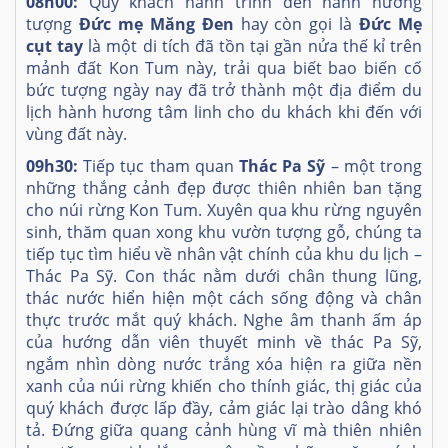
08h00:
Quý khách hành trình đến hành hương
tượng
Đức mẹ Măng Đen
hay còn gọi là
Đức Mẹ
cụt tay
là một di tích đã tồn tại gần nửa thế kỉ trên
mảnh đất Kon Tum này, trải qua biết bao biến cố
bức tượng ngày nay đã trở thành một địa điểm du
lịch hành hương tâm linh cho du khách khi đến với
vùng đất này.
09h30:
Tiếp tục tham quan
Thác Pa Sỹ
– một trong
những thắng cảnh đẹp được thiên nhiên ban tặng
cho núi rừng Kon Tum. Xuyên qua khu rừng nguyên
sinh, thăm quan xong khu vườn tượng gỗ, chúng ta
tiếp tục tìm hiểu về nhân vật chính của khu du lịch –
Thác Pa Sỹ. Con thác nằm dưới chân thung lũng,
thác nước hiển hiện một cách sống động và chân
thực trước mắt quý khách. Nghe âm thanh ấm áp
của hướng dẫn viên thuyết minh về thác Pa Sỹ,
ngắm nhìn dòng nước trắng xóa hiện ra giữa nền
xanh của núi rừng khiến cho thính giác, thị giác của
quý khách được lấp đầy, cảm giác lại trào dâng khó
tả. Đứng giữa quang cảnh hùng vĩ mà thiên nhiên