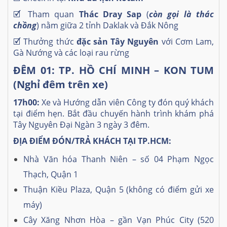
🗹
Tham quan
Thác Dray Sap
(
còn gọi là thác
chồng
) nằm giữa 2 tỉnh Daklak và Đắk Nông
🗹
Thưởng thức
đặc sản Tây Nguyên
với Cơm Lam,
Gà Nướng và các loại rau rừng
ĐÊM 01: TP. HỒ CHÍ MINH –
KON TUM
(Nghỉ đêm trên xe)
17h00:
Xe và Hướng dẫn viên Công ty đón quý khách
tại điểm hẹn. Bắt đầu chuyến hành trình khám phá
Tây Nguyên Đại Ngàn 3 ngày 3 đêm.
ĐỊA ĐIỂM ĐÓN/TRẢ KHÁCH TẠI TP.HCM:
Nhà Văn hóa Thanh Niên – số 04 Phạm Ngọc
Thạch, Quận 1
Thuận Kiều Plaza, Quận 5 (không có điểm gửi xe
máy)
Cây Xăng Nhơn Hòa – gần Vạn Phúc City (520