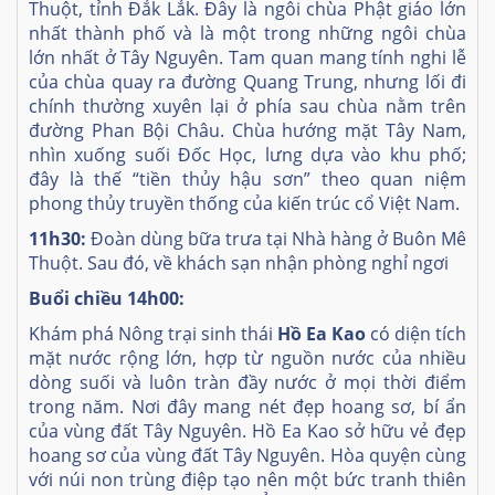
Thuột, tỉnh Đắk Lắk. Đây là ngôi chùa Phật giáo lớn
nhất thành phố và là một trong những ngôi chùa
lớn nhất ở Tây Nguyên. Tam quan mang tính nghi lễ
của chùa quay ra đường Quang Trung, nhưng lối đi
chính thường xuyên lại ở phía sau chùa nằm trên
đường Phan Bội Châu. Chùa hướng mặt Tây Nam,
nhìn xuống suối Đốc Học, lưng dựa vào khu phố;
đây là thế “tiền thủy hậu sơn” theo quan niệm
phong thủy truyền thống của kiến trúc cổ Việt Nam.
11h30:
Đoàn dùng bữa trưa tại Nhà hàng ở Buôn Mê
Thuột. Sau đó, về khách sạn nhận phòng nghỉ ngơi
Buổi chiều 14h00:
Khám phá Nông trại sinh thái
Hồ Ea Kao
có diện tích
mặt nước rộng lớn, hợp từ nguồn nước của nhiều
dòng suối và luôn tràn đầy nước ở mọi thời điểm
trong năm. Nơi đây mang nét đẹp hoang sơ, bí ẩn
của vùng đất Tây Nguyên. Hồ Ea Kao sở hữu vẻ đẹp
hoang sơ của vùng đất Tây Nguyên. Hòa quyện cùng
với núi non trùng điệp tạo nên một bức tranh thiên