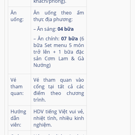
khách/phòng).
Ăn
Ăn uống theo ẩm
uống:
thực địa phương:
– Ăn sáng:
04 bữa
– Ăn chính:
07 bữa
(6
bữa Set menu 5 món
trở lên + 1 bữa đặc
sản Cơm Lam & Gà
Nướng)
Vé
Vé tham quan vào
tham
cổng tại tất cả các
quan:
điểm theo chương
trình.
Hướng
HDV tiếng Việt vui vẻ,
dẫn
nhiệt tình, nhiều kinh
viên:
nghiệm.