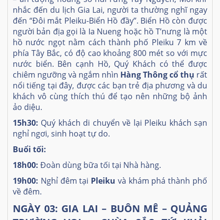
nhắc đến du lịch Gia Lai, người ta thường nghĩ ngay
đến “Đôi mắt Pleiku-Biển Hồ đầy”. Biển Hồ còn được
người bản địa gọi là Ia Nueng hoặc hồ T’nưng là một
hồ nước ngọt nằm cách thành phố Pleiku 7 km về
phía Tây Bắc, có độ cao khoảng 800 mét so với mực
nước biển. Bên cạnh Hồ, Quý Khách có thể được
chiêm ngưỡng và ngắm nhìn
Hàng Thông cổ thụ
rất
nổi tiếng tại đây, được các bạn trẻ địa phương và du
khách vô cùng thích thú để tạo nên những bộ ảnh
ảo diệu.
15h30:
Quý khách di chuyển về lại Pleiku khách sạn
nghỉ ngơi, sinh hoạt tự do.
Buổi tối:
18h00:
Đoàn dùng bữa tối tại Nhà hàng.
19h00:
Nghỉ đêm tại
Pleiku
và khám phá thành phố
về đêm.
NGÀY 03:
GIA LAI –
BUÔN MÊ – QUẢNG