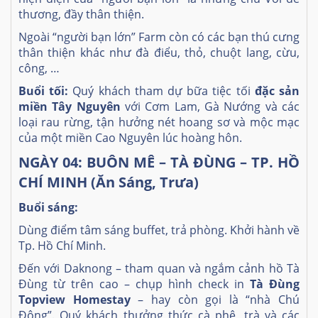
thương, đầy thân thiện.
Ngoài “người bạn lớn” Farm còn có các bạn thú cưng
thân thiện khác như đà điểu, thỏ, chuột lang, cừu,
công, …
Buổi tối:
Quý khách tham dự bữa tiệc tối
đặc sản
miền Tây Nguyên
với Cơm Lam, Gà Nướng và các
loại rau rừng, tận hưởng nét hoang sơ và mộc mạc
của một miền Cao Nguyên lúc hoàng hôn.
NGÀY 04: BUÔN MÊ – TÀ ĐÙNG – TP. HỒ
CHÍ MINH (Ăn Sáng, Trưa)
Buổi sáng:
Dùng điểm tâm sáng buffet, trả phòng. Khởi hành về
Tp. Hồ Chí Minh.
Đến với Daknong – tham quan và ngắm cảnh hồ Tà
Đùng từ trên cao – chụp hình check in
Tà Đùng
Topview Homestay
– hay còn gọi là “nhà Chú
Đông”. Quý khách thưởng thức cà phê, trà và các