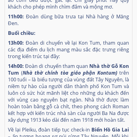
áo cơm đều được gác lại. Chỉ giây phút này quý
khách cho phép mình chìm đắm và mộng mơ.
11h00:
Đoàn dùng bữa trưa tại Nhà hàng ở Măng
Đen.
Buổi chiều:
13h00:
Đoàn di chuyển về lại Kon Tum, tham quan
các địa điểm du lịch mang màu sắc đặc trưng riêng
trong kiến trúc tại đây:
14h00:
Đoàn di chuyển tham quan
Nhà thờ Gỗ Kon
Tum
(
Nhà thờ chính tòa giáo phận Kontum)
trên
100 tuổi – là biểu tượng của vùng đất Tây Nguyên, là
niềm tự hào của người dân thành phố Kon Tum và
luôn có sức hút mãnh liệt cho những du khách đến
với vùng cao nguyên bạt ngàn. Nhà thờ được làm
hoàn toàn bằng gỗ cà chít, theo phong cách Roman
kết hợp với kiến trúc nhà sàn của người Ba Na được
xây dựng 1913 kéo dài đến năm 1918 mới hoàn tất.
Về lại Pleiku, đoàn tiếp tục check-in
Biển Hồ Gia Lai
– ấn tượng hoang sơ núi rừng Tây Nguyên, Mỗi khi