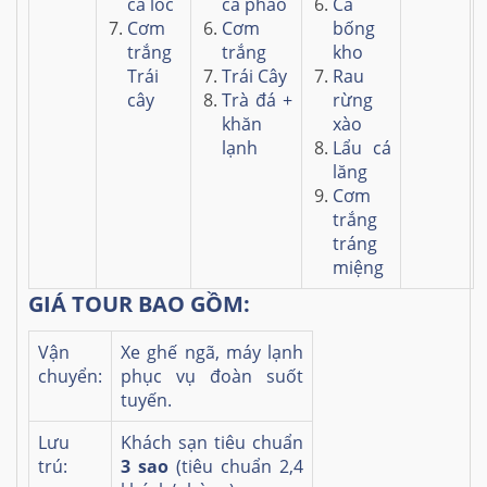
cá lóc
cà pháo
Cá
Cơm
Cơm
bống
trắng
trắng
kho
Trái
Trái Cây
Rau
cây
Trà đá +
rừng
khăn
xào
lạnh
Lẩu cá
lăng
Cơm
trắng
tráng
miệng
GIÁ TOUR BAO GỒM:
Vận
Xe ghế ngã, máy lạnh
chuyển:
phục vụ đoàn suốt
tuyến.
Lưu
Khách sạn tiêu chuẩn
trú:
3 sao
(tiêu chuẩn 2,4