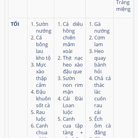
Tráng
miệng
TỐI
Sườn
Cá diêu
Gà
nướng
hồng
nướng
Cá
chiên
Cơm
bông
mắm
lam
lau
xoài
Heo
kho tộ
Thịt nạc
quay
Mực
heo xào
bánh
xào
đậu que
hỏi
thập
Sườn
Chả cá
cẩm
non rim
thác
Đậu
mặn
lác
khuôn
Cải Đài
cuốn
sốt cà
Loan
rau
Rau
luộc
cải
luộc
Canh
Ếch
Canh
cua tập
ôm cà
chua
tàng +
đắng