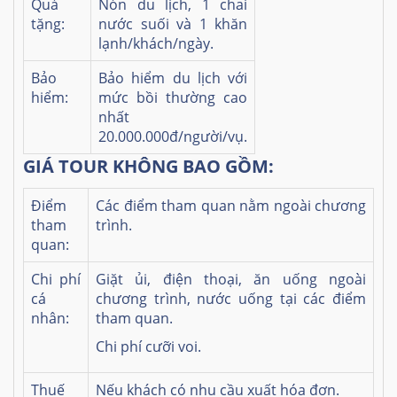
Quà
Nón du lịch, 1 chai
tặng:
nước suối và 1 khăn
lạnh/khách/ngày.
Bảo
Bảo hiểm du lịch với
hiểm:
mức bồi thường cao
nhất
20.000.000đ/người/vụ.
GIÁ TOUR KHÔNG BAO GỒM:
Điểm
Các điểm tham quan nằm ngoài chương
tham
trình.
quan:
Chi phí
Giặt ủi, điện thoại, ăn uống ngoài
cá
chương trình, nước uống tại các điểm
nhân:
tham quan.
Chi phí cưỡi voi.
Thuế
Nếu khách có nhu cầu xuất hóa đơn.