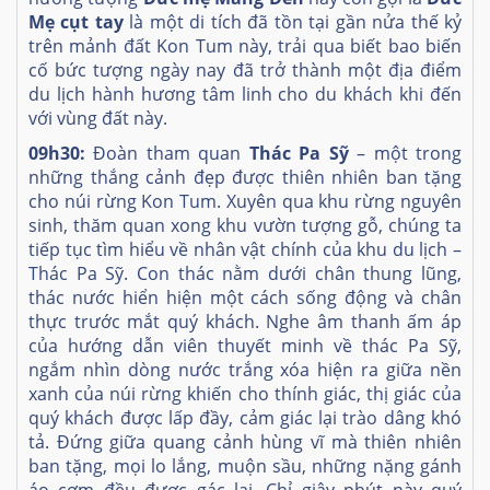
Mẹ cụt tay
là một di tích đã tồn tại gần nửa thế kỷ
trên mảnh đất Kon Tum này, trải qua biết bao biến
cố bức tượng ngày nay đã trở thành một địa điểm
du lịch hành hương tâm linh cho du khách khi đến
với vùng đất này.
09h30:
Đoàn tham quan
Thác Pa Sỹ
– một trong
những thắng cảnh đẹp được thiên nhiên ban tặng
cho núi rừng Kon Tum. Xuyên qua khu rừng nguyên
sinh, thăm quan xong khu vườn tượng gỗ, chúng ta
tiếp tục tìm hiểu về nhân vật chính của khu du lịch –
Thác Pa Sỹ. Con thác nằm dưới chân thung lũng,
thác nước hiển hiện một cách sống động và chân
thực trước mắt quý khách. Nghe âm thanh ấm áp
của hướng dẫn viên thuyết minh về thác Pa Sỹ,
ngắm nhìn dòng nước trắng xóa hiện ra giữa nền
xanh của núi rừng khiến cho thính giác, thị giác của
quý khách được lấp đầy, cảm giác lại trào dâng khó
tả. Đứng giữa quang cảnh hùng vĩ mà thiên nhiên
ban tặng, mọi lo lắng, muộn sầu, những nặng gánh