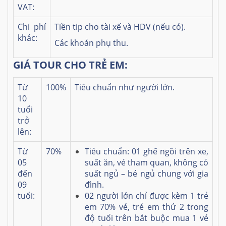
VAT:
Chi phí
Tiền tip cho tài xế và HDV (nếu có).
khác:
Các khoản phụ thu.
GIÁ TOUR CHO TRẺ EM:
Từ
100%
Tiêu chuẩn như người lớn.
10
tuổi
trở
lên:
Từ
70%
Tiêu chuẩn: 01 ghế ngồi trên xe,
05
suất ăn, vé tham quan, không có
đến
suất ngủ – bé ngủ chung với gia
09
đình.
tuổi:
02 người lớn chỉ được kèm 1 trẻ
em 70% vé, trẻ em thứ 2 trong
độ tuổi trên bắt buộc mua 1 vé