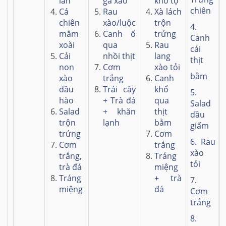
lăn
gà xào
kho tộ
chiên
Cá
Rau
Xà lách
chiên
xào/luộc
trộn
4.
mắm
Canh ổ
trứng
Canh
xoài
qua
Rau
cải
Cải
nhồi thịt
lang
thịt
non
Cơm
xào tỏi
bằm
xào
trắng
Canh
dầu
Trái cây
khổ
5.
hào
+ Trà đá
qua
Salad
Salad
+ khăn
thịt
dầu
trộn
lạnh
bằm
giấm
trứng
Cơm
6. Rau
Cơm
trắng
xào
trắng,
Tráng
tỏi
trà đá
miệng
Tráng
+ trà
7.
miệng
đá
Cơm
trắng
8.