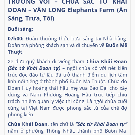
TRƯỜNG VOI – CHÙA SẮC TỨ KHẢI
ĐOAN – VÂN LONG Elephants Farm (Ăn
Sáng, Trưa, Tối)
Buổi sáng:
07h00:
Đoàn thưởng thức bữa sáng tại Nhà hàng.
Đoàn trả phòng khách sạn và di chuyển về
Buôn Mê
Thuột
.
Xe đưa quý khách đi viếng thăm
Chùa Khải Đoan
(Sắc tứ Khải Đoan tự)
– ngôi chùa cổ với nét kiến
trúc độc đáo từ lâu đã trở thành điểm du lịch tâm
linh nổi tiếng ở thành phố Buôn Ma Thuột. Chùa do
Đoan Huy hoàng thái hậu mẹ vua Bảo Đại cho xây
dựng và Nam Phương Hoàng Hậu trực tiếp chịu
trách nhiệm quản lý việc thi công. Là ngôi chùa cuối
cùng tại Việt Nam được phong sắc tứ của chế độ
phong kiến.
Chùa Khải Đoan
, tên chữ là
“Sắc tứ Khải Đoan tự”
nằm ở phường Thống Nhất, thành phố Buôn Ma