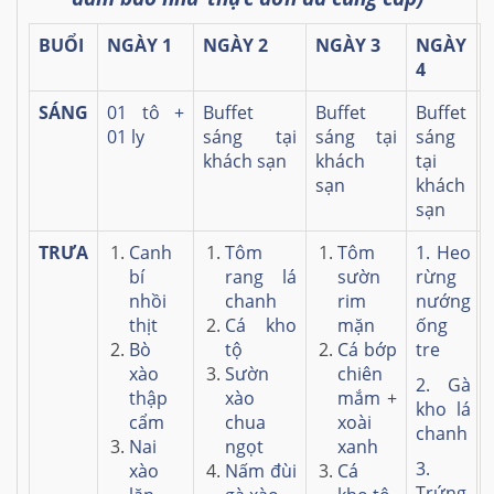
BUỔI
NGÀY 1
NGÀY 2
NGÀY 3
NGÀY
4
SÁNG
01 tô +
Buffet
Buffet
Buffet
01 ly
sáng tại
sáng tại
sáng
khách sạn
khách
tại
sạn
khách
sạn
TRƯA
Canh
Tôm
Tôm
1. Heo
bí
rang lá
sườn
rừng
nhồi
chanh
rim
nướng
thịt
Cá kho
mặn
ống
Bò
tộ
Cá bớp
tre
xào
Sườn
chiên
2. Gà
thập
xào
mắm +
kho lá
cẩm
chua
xoài
chanh
Nai
ngọt
xanh
3.
xào
Nấm đùi
Cá
Trứng