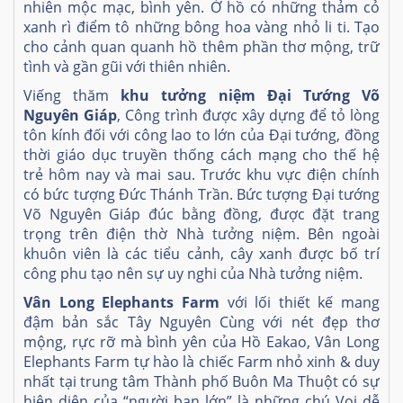
nhiên mộc mạc, bình yên. Ở hồ có những thảm cỏ
xanh rì điểm tô những bông hoa vàng nhỏ li ti. Tạo
cho cảnh quan quanh hồ thêm phần thơ mộng, trữ
tình và gần gũi với thiên nhiên.
Viếng thăm
khu tưởng niệm Đại Tướng Võ
Nguyên Giáp
, Công trình được xây dựng để tỏ lòng
tôn kính đối với công lao to lớn của Đại tướng, đồng
thời giáo dục truyền thống cách mạng cho thế hệ
trẻ hôm nay và mai sau. Trước khu vực điện chính
có bức tượng Đức Thánh Trần. Bức tượng Đại tướng
Võ Nguyên Giáp đúc bằng đồng, được đặt trang
trọng trên điện thờ Nhà tưởng niệm. Bên ngoài
khuôn viên là các tiểu cảnh, cây xanh được bố trí
công phu tạo nên sự uy nghi của Nhà tưởng niệm.
Vân Long Elephants Farm
với lối thiết kế mang
đậm bản sắc Tây Nguyên
Cùng với nét đẹp thơ
mộng, rực rỡ mà bình yên của Hồ Eakao, Vân Long
Elephants Farm tự hào là chiếc Farm nhỏ xinh & duy
nhất tại trung tâm Thành phố Buôn Ma Thuột có sự
hiện diện của “người bạn lớn” là những chú Voi dễ