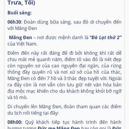
Trưa, Tối)
Buổi sáng:
06h30
: Đoàn dùng bữa sáng, sau đó di chuyển đến
với Măng Đen
Măng Đen
– nơi được mệnh danh là
“Đà Lạt thứ 2”
của Việt Nam.
Điểm đến này rất đáng để đi bởi không khí rất dễ
chịu mát mẻ quanh năm, điểm tô vào đó là nét đẹp
còn nguyên sơ của cao nguyên đại ngàn, của rừng
thông đầy quyến rũ và nơi xứ sở của hồ của thác,
Măng Đen có đến 7 hồ và 3 thác đẹp tuyệt vời. Ngoài
ra đây còn là nơi vẫn còn lưu giữ nét văn hóa bản
địa mộc mạc khiến cho du khách không khỏi bỡ ngỡ
và tò mò.
Di chuyển lên Măng Đen, đoàn tham quan các điểm
du lịch nổi tiếng tại đây:
08h00:
Quý khách tiếp tục hành trình đến hành
hương tượng
Đức mẹ Măng Đen
hay còn gọi là
Đức