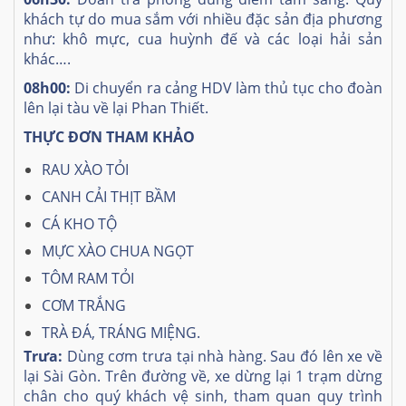
khách tự do mua sắm với nhiều đặc sản địa phương
như: khô mực, cua huỳnh đế và các loại hải sản
khác….
08h00:
Di chuyển ra cảng HDV làm thủ tục cho đoàn
lên lại tàu về lại Phan Thiết.
THỰC ĐƠN THAM KHẢO
RAU XÀO TỎI
CANH CẢI THỊT BẦM
CÁ KHO TỘ
MỰC XÀO CHUA NGỌT
TÔM RAM TỎI
CƠM TRẮNG
TRÀ ĐÁ, TRÁNG MIỆNG.
Trưa:
Dùng cơm trưa tại nhà hàng. Sau đó lên xe về
lại Sài Gòn. Trên đường về, xe dừng lại 1 trạm dừng
chân cho quý khách vệ sinh, tham quan quy trình