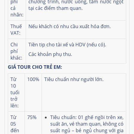
phí
chương trình, nước uống, tắm nước ngọt
cá
tại các điểm tham quan.
nhân:
Thuế
Nếu khách có nhu cầu xuất hóa đơn.
VAT:
Chi
Tiền tip cho tài xế và HDV (nếu có).
phí
Các khoản phụ thu.
khác:
GIÁ TOUR CHO TRẺ EM:
Từ
100%
Tiêu chuẩn như người lớn.
10
tuổi
trở
lên:
Từ
75%
Tiêu chuẩn: 01 ghế ngồi trên xe,
05
suất ăn, vé tham quan, không có
đến
suất ngủ – bé ngủ chung với gia