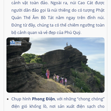
cảnh vật toàn đảo. Ngoài ra, núi Cao Cát được
người dân đảo gọi là núi thiêng do có tượng Phật
Quán Thế Âm Bồ Tát nằm ngay trên đỉnh núi.
Đứng từ đây, chúng ta có thể chiêm ngưỡng toàn
bộ cảnh quan và vẻ đẹp của Phú Quý.
Chụp hình
Phong Điện
, với những “chong chóng”
điện gió khổng lồ, nơi sản xuất điện sạch cho