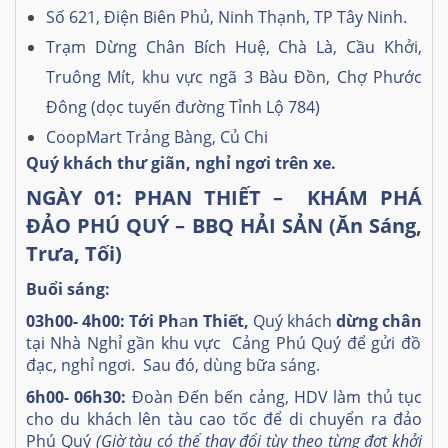
Số 621, Điện Biên Phủ, Ninh Thạnh, TP Tây Ninh.
Trạm Dừng Chân Bích Huệ, Chà Là, Cầu Khởi,
Truông Mít, khu vực ngã 3 Bàu Đồn, Chợ Phước
Đông (dọc tuyến đường Tỉnh Lộ 784)
CoopMart Trảng Bàng, Củ Chi
Quý khách thư giãn, nghỉ ngơi trê
n xe.
NGÀY 01: PHAN THIẾT – KHÁM PHÁ
ĐẢO PHÚ QUÝ – BBQ HẢI SẢN (Ăn Sáng,
Trưa, Tối)
Buổi sáng:
03h00- 4h00: Tới Ph
a
n Thiết,
Quý khách
dừng chân
tại Nhà Nghỉ gần khu vực Cảng Phú Quý để gửi đồ
đạc, nghỉ ngơi.
Sau đó, dùng bữa sáng.
6h00- 06h30:
Đoàn Đến bến cảng, HDV làm thủ tục
cho du khách lên tàu cao tốc để di chuyển ra đảo
Phú Quý
(Giờ tàu có thể thay đổi tùy theo từng đợt khởi