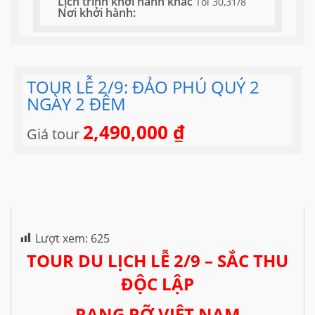
Lịch trình khởi hành khác
Tối 30,31/8
Nơi khởi hành:
TOUR LỄ 2/9: ĐẢO PHÚ QUÝ 2
NGÀY 2 ĐÊM
2,490,000
₫
Giá tour
Lượt xem:
625
TOUR DU LỊCH LỄ 2/9 – SẮC THU
ĐỘC LẬP
RẠNG RỠ VIỆT NAM