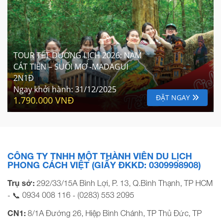
TOUR TẾT DƯƠNG LỊCH 2026: NAM
CÁT TIÊN – SUỐI MƠ -MADAGUI
2N1Đ
Ngay khởi hành:
31/12/2025
ĐẶT NGAY
1.790.000 VNĐ
CÔNG TY TNHH MỘT THÀNH VIÊN DU LỊCH
PHONG CÁCH VIỆT (GIẤY ĐKKD: 0309998908)
Trụ sở:
292/33/15A Bình Lợi, P. 13, Q.Bình Thạnh, TP HCM
0934 008 116
(0283) 553 2095
- 📞
-
CN1:
8/1A Đường 26, Hiệp Bình Chánh, TP Thủ Đức, TP