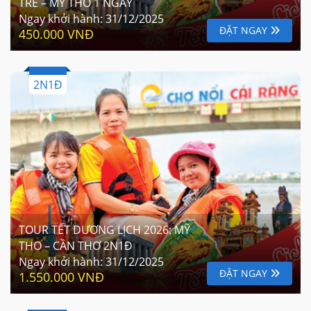
TRE – MỸ THO 1 NGÀY
Ngay khởi hành:
31/12/2025
ĐẶT NGAY
450.000 VNĐ
2N1Đ
TOUR TẾT DƯƠNG LỊCH 2026: MỸ
THO – CẦN THƠ 2N1Đ
Ngay khởi hành:
31/12/2025
ĐẶT NGAY
1.550.000 VNĐ