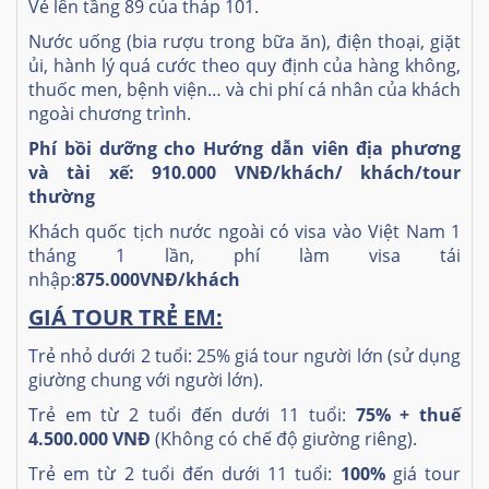
Vé lên tầng 89 của tháp 101.
Nước uống (bia rượu trong bữa ăn), điện thoại, giặt
ủi, hành lý quá cước theo quy định của hàng không,
thuốc men, bệnh viện… và chi phí cá nhân của khách
ngoài chương trình.
Phí bồi dưỡng cho Hướng dẫn viên địa phương
và tài xế: 910.
000
VNĐ/khách/
khách/tour
thường
Khách quốc tịch nước ngoài có visa vào Việt Nam 1
tháng 1 lần, phí làm visa tái
nhập:
875.000
VNĐ/khách
GIÁ TOUR TRẺ EM:
Trẻ nhỏ dưới 2 tuổi: 25% giá tour người lớn (sử dụng
giường chung với người lớn).
Trẻ em từ 2 tuổi đến dưới 11 tuổi:
75% + thuế
4.500.000 VNĐ
(Không có chế độ giường riêng).
Trẻ em từ 2 tuổi đến dưới 11 tuổi:
100%
giá tour