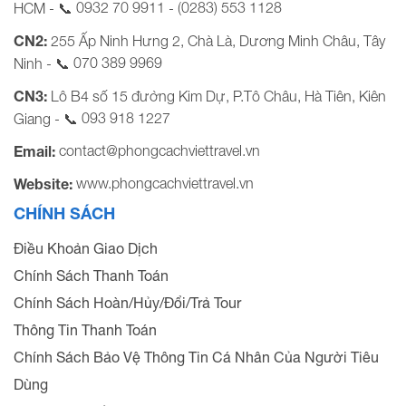
0932 70 9911
(0283) 553 1128
HCM - 📞
-
CN2:
255 Ấp Ninh Hưng 2, Chà Là, Dương Minh Châu, Tây
070 389 9969
Ninh - 📞
CN3:
Lô B4 số 15 đường Kim Dự, P.Tô Châu, Hà Tiên, Kiên
093 918 1227
Giang - 📞
contact@phongcachviettravel.vn
Email:
www.phongcachviettravel.vn
Website:
CHÍNH SÁCH
Điều Khoản Giao Dịch
Chính Sách Thanh Toán
Chính Sách Hoàn/Hủy/Đổi/Trả Tour
Thông Tin Thanh Toán
Chính Sách Bảo Vệ Thông Tin Cá Nhân Của Người Tiêu
Dùng