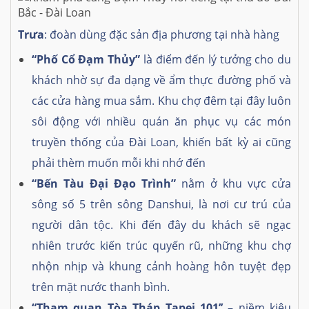
Trưa
: đoàn dùng đặc sản địa phương tại nhà hàng
“Phố Cổ Đạm Thủy”
là điểm đến lý tưởng cho du
khách nhờ sự đa dạng về ẩm thực đường phố và
các cửa hàng mua sắm. Khu chợ đêm tại đây luôn
sôi động với nhiều quán ăn phục vụ các món
truyền thống của Đài Loan, khiến bất kỳ ai cũng
phải thèm muốn mỗi khi nhớ đến
“Bến Tàu Đại Đạo Trình”
nằm ở khu vực cửa
sông số 5 trên sông Danshui, là nơi cư trú của
người dân tộc. Khi đến đây du khách sẽ ngạc
nhiên trước kiến ​​trúc quyến rũ, những khu chợ
nhộn nhịp và khung cảnh hoàng hôn tuyệt đẹp
trên mặt nước thanh bình.
“Tham quan Tòa Tháp Tapei 101’’
– niềm kiêu