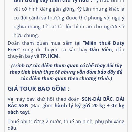
tâm trưng bày thần thú Tỳ Hưu’’.
Tỳ Hưu là linh
vật có hình dáng gần giống Kỳ Lân nhưng khác là
có đôi cánh và thường được thờ phụng với ngụ ý
nghĩa mang tới sự tài lộc bình an cho người sở
hữu chúng.
Đoàn tham quan mua sắm tại
”Miễn thuế Duty
Free”
xong di chuyển ra sân bay
Đào Viên
, đáp
chuyến bay về
TP.HCM.
(Trình tự các điểm tham quan có thể thay đổi tùy
theo tình hình thực tế nhưng vẫn đảm bảo đầy đủ
các điểm tham quan theo chương trình.)
GIÁ TOUR BAO GỒM :
Vé máy bay khứ hồi theo đoàn
SGN-ĐÀI BẮC,
ĐÀI
BẮC
-SGN
(Bao gồm
hành lý ký g
ử
i
20
kg +
07
kg
xách tay
).
Thuế phi trường 2 nước, thuế an ninh, phụ phí xăng
dầu.