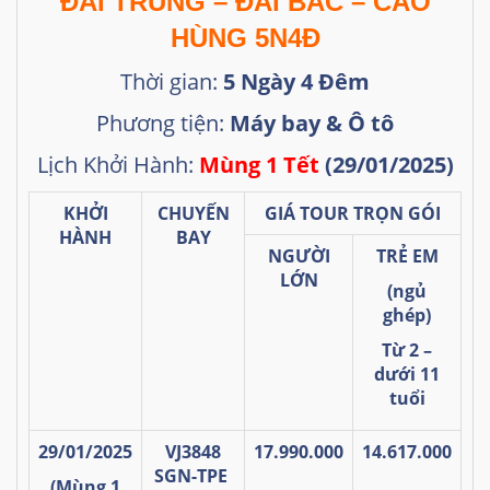
ĐÀI TRUNG – ĐÀI BẮC – CAO
HÙNG 5N4Đ
Thời gian:
5 Ngày 4 Đêm
Phương tiện:
Máy bay & Ô tô
Lịch Khởi Hành:
Mùng 1 Tết
(29/01/2025)
KHỞI
CHUYẾN
GIÁ TOUR TRỌN GÓI
HÀNH
BAY
NGƯỜI
TRẺ EM
LỚN
(ngủ
ghép)
Từ 2 –
dưới 11
tuổi
29/01/2025
VJ3848
17.990.000
14.617.000
SGN-TPE
(Mùng 1