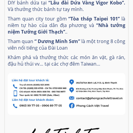
DIY bánh dứa tại
“
Lâu đài Dứa Vàng Vigor Kobo’’.
Và thưởng thức bánh tự tay mình.
Tham quan city tour gồm
“Tòa tháp Taipei 101’’
là
niềm tự hào của dân địa phương và
“Nhà tưởng
niệm Tưởng Giới Thạch’’
..
Tham quan
“ Dương Minh Sơn”
là một trong 8 công
viên nổi tiếng của Đài Loan
Khám phá và thưởng thức các món ăn vặt, gà rán,
đậu hủ thúi vv… tại các chợ đêm Taiwan…