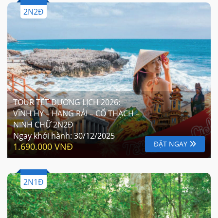
2N2Đ
TOUR TẾT DƯƠNG LỊCH 2026:
VĨNH HY – HANG RÁI – CỔ THẠCH –
NINH CHỮ 2N2Đ
Ngay khởi hành:
30/12/2025
ĐẶT NGAY
1.690.000 VNĐ
2N1Đ