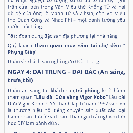
hồ Nhật Nguyệt có tượng sư tử đỏ to lớn uy nghi
trấn cửa, bên trong Văn Miếu thờ Khổng Tử và hai
đồ đệ của ông, là Mạnh Tử và Zihsih, còn Võ Miếu
thờ Quan Công và Nhạc Phi – một danh tướng yêu
nước thời Tống.
Tối :
đoàn dùng đặc sản địa phương tại nhà hàng
Quý khách
tham quan mua sắm tại chợ đêm
“
Phụng Giáp”
Đoàn về khách sạn nghỉ ngơi ở Đài Trung.
NGÀY 4: ĐÀI TRUNG – ĐÀI BẮC (Ăn sáng,
trưa,tối)
Đoàn ăn sáng tại khách sạn,
trả phòng
khởi hành
tham quan
“Lâu đài Dứa Vàng Vigor Kobo”
Lâu đài
Dứa Vigor Kobo được thành lập từ năm 1992 và hiện
là thương hiệu nổi tiếng chuyên sản xuất các loại
bánh nhân dứa ở Đài Loan. Tham gia trải nghiệm lớp
học DIY làm bánh dứa .