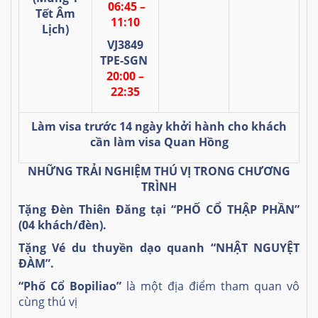
06:45 –
Tết Âm
11:10
Lịch)
VJ3849
TPE-SGN
20:00 –
22:35
Làm visa trước 14 ngày khởi hành cho khách
cần làm visa Quan Hồng
NHỮNG TRẢI NGHIỆM THÚ VỊ TRONG CHƯƠNG
TRÌNH
Tặng
Đèn Thiên Đăng tại
“PHỐ CỔ THẬP PHẦN”
(04 khách/đèn).
Tặng
Vé du thuyền dạo quanh
“NHẬT NGUYỆT
ĐÀM”.
“Phố Cổ Bopiliao”
là một địa điểm tham quan vô
cùng thú vị