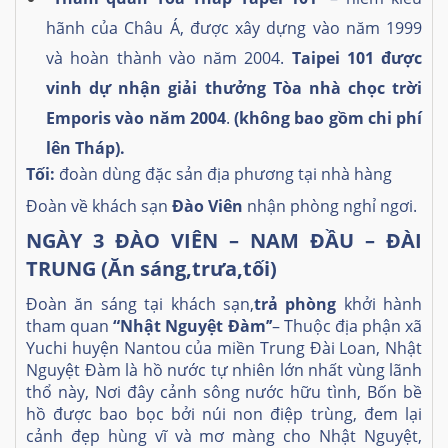
hãnh của Châu Á, được xây dựng vào năm 1999
và hoàn thành vào năm 2004.
Taipei 101 được
vinh dự nhận giải thưởng Tòa nhà chọc trời
Emporis vào năm 2004
.
(không bao gồm chi phí
lên Tháp)
.
Tối:
đoàn dùng đặc sản địa phương tại nhà hàng
Đoàn về khách sạn
Đào Viên
nhận phòng nghỉ ngơi.
NGÀY 3 ĐÀO VIÊN – NAM ĐẦU – ĐÀI
TRUNG (Ăn sáng,trưa,tối)
Đoàn ăn sáng tại khách sạn,
trả phòng
khởi hành
tham quan
“Nhật Nguyệt Đàm’’
– Thuộc địa phận xã
Yuchi huyện Nantou của miền Trung Đài Loan, Nhật
Nguyệt Đàm là hồ nước tự nhiên lớn nhất vùng lãnh
thổ này, Nơi đây cảnh sông nước hữu tình, Bốn bề
hồ được bao bọc bởi núi non điệp trùng, đem lại
cảnh đẹp hùng vĩ và mơ màng cho Nhật Nguyệt,