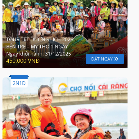
TOUR TẾT DƯƠNG LỊCH 2026:
BẾN TRE – MỸ THO 1 NGÀY
Ngay khởi hành:
31/12/2025
ĐẶT NGAY
450.000 VNĐ
2N1Đ