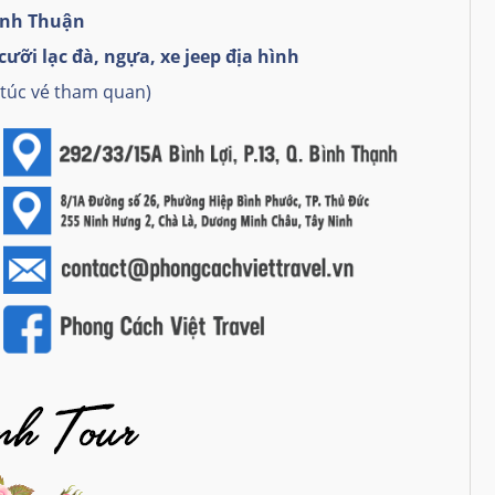
inh Thuận
ưỡi lạc đà, ngựa, xe jeep địa hình
 túc vé tham quan)