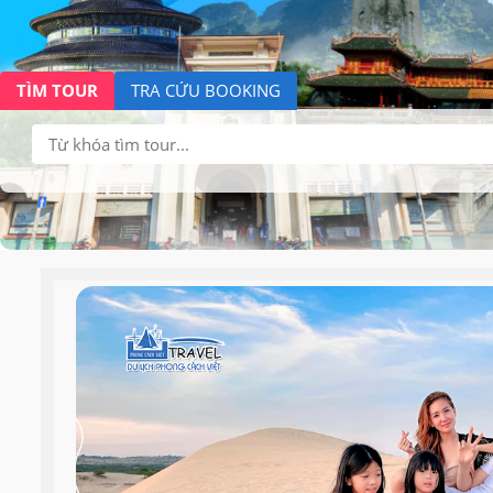
TÌM TOUR
TRA CỨU BOOKING
Tìm
kiếm: