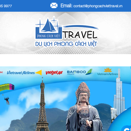
Email:
705 9977
contact@phongcachviettravel.vn
R TẾT DƯƠNG LỊCH 2026
TOUR KHÁCH ĐOÀN