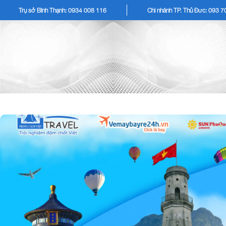
Trụ sở Bình Thạnh: 0934 008 116
Chi nhánh TP. Thủ Đức: 093 
TOUR KHÁCH LẺ
TOU