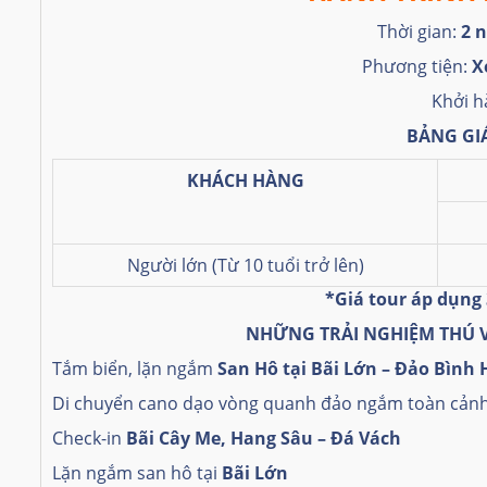
Thời gian:
2 
Phương tiện:
Xe
Khởi h
BẢNG GI
KHÁCH HÀNG
Người lớn (Từ 10 tuổi trở lên)
*Giá tour áp dụng 
NHỮNG TRẢI NGHIỆM THÚ 
Tắm biển, lặn ngắm
San Hô tại Bãi Lớn – Đảo Bình
Di chuyển cano dạo vòng quanh đảo ngắm toàn cản
Check-in
Bãi Cây Me, Hang Sâu – Đá Vách
Lặn ngắm san hô tại
Bãi Lớn