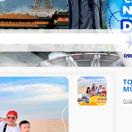
TO
MŨ
Giá