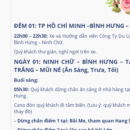
ĐÊM 01: TP HỒ CHÍ MINH –BÌNH HƯNG – 
22h00 – 22h30:
Xe và Hướng dẫn viên Công Ty Du Lịc
Bình Hưng – Ninh Chữ.
Quý khách thư giản, nghỉ ngơi trên xe.
NGÀY 01: NINH CHỮ – BÌNH HƯNG – 
TRẮNG – MŨI NÉ (Ăn Sáng, Trưa, Tối)
Buổi sáng:
05h30:
Quý khách dừng chân ăn sáng ở nhà hàng tại
Hưng.
Cano đón quý khách đi tắm biển.
(Lưu ý: quý khách 
thay đồ)
–
Dừng chân điểm 1 tại: Bãi Me, tham quan Hang 
–
Dừng chân điểm 2 tại: lặn san hô bãi Lớn