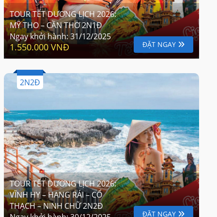
TOUR TẾT DƯƠNG LỊCH 2026:
MỸ THO – CẦN THƠ 2N1Đ
Ngay khởi hành:
31/12/2025
ĐẶT NGAY
1.550.000 VNĐ
2N2Đ
TOUR TẾT DƯƠNG LỊCH 2026:
VĨNH HY – HANG RÁI – CỔ
THẠCH – NINH CHỮ 2N2Đ
ĐẶT NGAY
Ngay khởi hành:
30/12/2025