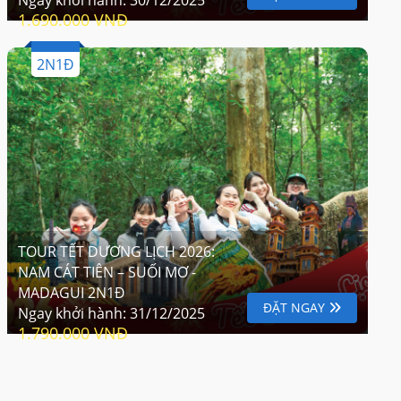
1.690.000 VNĐ
2N1Đ
TOUR TẾT DƯƠNG LỊCH 2026:
NAM CÁT TIÊN – SUỐI MƠ -
MADAGUI 2N1Đ
ĐẶT NGAY
Ngay khởi hành:
31/12/2025
1.790.000 VNĐ