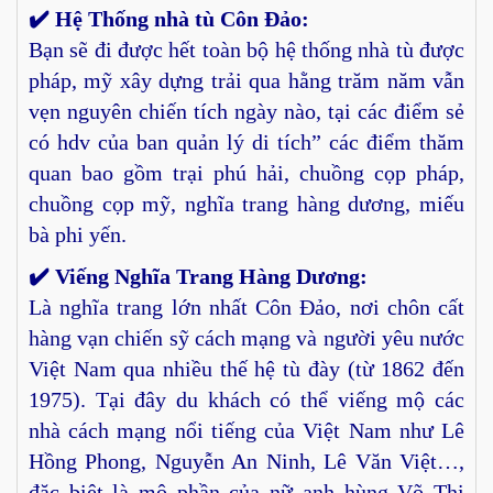
✔️ Hệ Thống nhà tù Côn Đảo:
Bạn sẽ đi được hết toàn bộ hệ thống nhà tù được
pháp, mỹ xây dựng trải qua hằng trăm năm vẫn
vẹn nguyên chiến tích ngày nào, tại các điểm sẻ
có hdv của ban quản lý di tích” các điểm thăm
quan bao gồm trại phú hải, chuồng cọp pháp,
chuồng cọp mỹ, nghĩa trang hàng dương, miếu
bà phi yến.
✔️ Viếng Nghĩa Trang Hàng Dương:
Là nghĩa trang lớn nhất Côn Đảo, nơi chôn cất
hàng vạn chiến sỹ cách mạng và người yêu nước
Việt Nam qua nhiều thế hệ tù đày (từ 1862 đến
1975). Tại đây du khách có thể viếng mộ các
nhà cách mạng nổi tiếng của Việt Nam như Lê
Hồng Phong, Nguyễn An Ninh, Lê Văn Việt…,
đặc biệt là mộ phần của nữ anh hùng Võ Thị