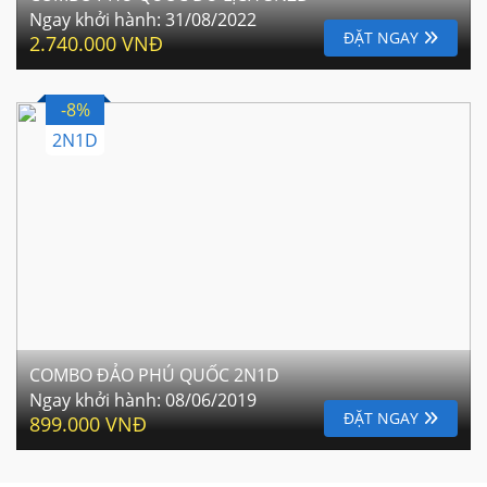
Ngay khởi hành:
31/08/2022
ĐẶT NGAY
2.740.000 VNĐ
-8%
2N1D
COMBO ĐẢO PHÚ QUỐC 2N1D
Ngay khởi hành:
08/06/2019
ĐẶT NGAY
899.000 VNĐ