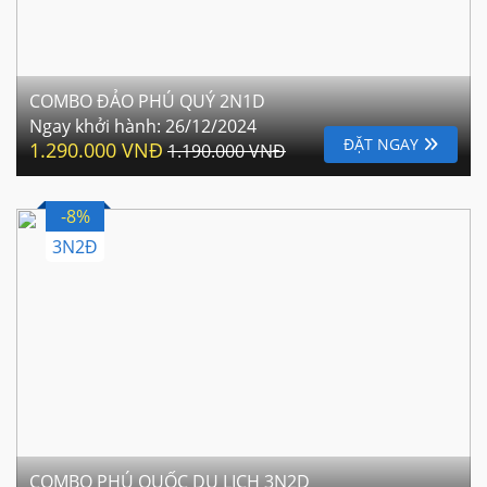
COMBO ĐẢO PHÚ QUÝ 2N1D
Ngay khởi hành:
26/12/2024
ĐẶT NGAY
1.290.000 VNĐ
1.190.000 VNĐ
-8%
3N2Đ
COMBO PHÚ QUỐC DU LỊCH 3N2D