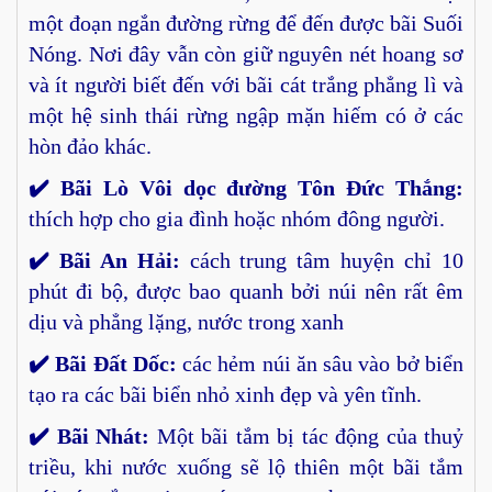
một đoạn ngắn đường rừng để đến được bãi Suối
Nóng. Nơi đây vẫn còn giữ nguyên nét hoang sơ
và ít người biết đến với bãi cát trắng phẳng lì và
một hệ sinh thái rừng ngập mặn hiếm có ở các
hòn đảo khác.
✔️ Bãi Lò Vôi dọc đường Tôn Đức Thắng:
thích hợp cho gia đình hoặc nhóm đông người.
✔️ Bãi An Hải:
cách trung tâm huyện chỉ 10
phút đi bộ, được bao quanh bởi núi nên rất êm
dịu và phẳng lặng, nước trong xanh
✔️ Bãi Đất Dốc:
các hẻm núi ăn sâu vào bở biển
tạo ra các bãi biển nhỏ xinh đẹp và yên tĩnh.
✔️ Bãi Nhát:
Một bãi tắm bị tác động của thuỷ
triều, khi nước xuống sẽ lộ thiên một bãi tắm