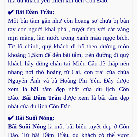
mà du khách yêu thích khi đến Côn Đảo.
✔️ Bãi Đầm Trầu:
Một bãi tắm gần như còn hoang sơ chưa bị bàn
tay con nguời khai phá , tuyệt đẹp với cát vàng
mịn màng, làn nước trong xanh màu ngọc bích.
Từ lộ chính, quý khách đi bộ theo đường mòn
khoảng 1,5km để đến bãi tắm, trên đường đi quý
khách hãy dừng chân tại Miếu Cậu để thắp nén
nhang nơi thờ hoàng tử Cải, con trai của chúa
Nguyễn Ánh và bà Hoàng Phi Yến. Đây được
xem là bãi tắm đẹp nhất của du lịch Côn
Đảo.
Bãi Dầm
Trầu
được xem là bãi tắm đẹp
nhất của du lịch Côn Đảo
✔️ Bãi Suối Nóng:
Bãi Suối Nóng
là một bãi biển tuyệt đẹp ở Côn
Đảo. Từ bãi Đầm Trầu, du khách có thể vượt