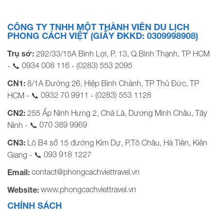
CÔNG TY TNHH MỘT THÀNH VIÊN DU LỊCH
PHONG CÁCH VIỆT (GIẤY ĐKKD: 0309998908)
Trụ sở:
292/33/15A Bình Lợi, P. 13, Q.Bình Thạnh, TP HCM
0934 008 116
(0283) 553 2095
- 📞
-
CN1:
8/1A Đường 26, Hiệp Bình Chánh, TP Thủ Đức, TP
0932 70 9911
(0283) 553 1128
HCM - 📞
-
CN2:
255 Ấp Ninh Hưng 2, Chà Là, Dương Minh Châu, Tây
070 389 9969
Ninh - 📞
CN3:
Lô B4 số 15 đường Kim Dự, P.Tô Châu, Hà Tiên, Kiên
093 918 1227
Giang - 📞
contact@phongcachviettravel.vn
Email:
www.phongcachviettravel.vn
Website:
CHÍNH SÁCH