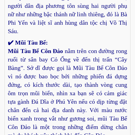
người dân địa phương tôn sùng hai người phụ
nữ như những bậc thánh nữ linh thiêng, đó là Bà
Phi Yến và liệt sĩ anh hùng dân tộc chị Võ Thị
Sáu.
✔️ Mũi Tàu Bể:
Mũi Tàu Bể Côn Đảo
nằm trên con đường rong
ruổi từ sân bay Cỏ Ống về đến thị trấn “Cây
Bàng”. Sở dĩ được gọi là Mũi Tàu Bể Côn Đảo
vì nó được bao bọc bởi những phiến đá dựng
đứng, có kích thước dài, tạo thành vòng cung
ôm trọn mũi biển, nhìn xa bạn sẽ có cảm giác
tựa gành Đá Dĩa ở Phú Yên nếu có dịp từng đặt
chân đến cả hai địa danh này. Với màu nước
biển xanh trong vắt như gương soi, mũi Tàu Bể
Côn Đảo là một trong những điểm dừng chân