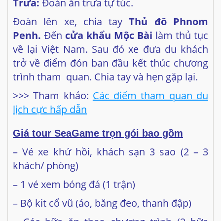
Trưa:
Đoàn ăn trưa tự túc.
Đoàn lên xe, chia tay
Thủ đô Phnom
Penh.
Đến
cửa khẩu Mộc Bài
làm thủ tục
về lại Việt Nam. Sau đó xe đưa du khách
trở về điểm đón ban đầu kết thúc chương
trình tham quan. Chia tay và hẹn gặp lại.
>>> Tham khảo:
Các điểm tham quan du
lịch cực hấp dẫn
Giá tour SeaGame trọn gói bao gồm
– Vé xe khứ hồi, khách sạn 3 sao (2 – 3
khách/ phòng)
– 1 vé xem bóng đá (1 trận)
– Bộ kit cổ vũ (áo, băng đeo, thanh đập)