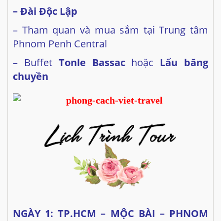
– Đài Độc Lập
– Tham quan và mua sắm tại Trung tâm
Phnom Penh Central
– Buffet
Tonle Bassac
hoặc
Lẩu băng
chuyền
NGÀY 1: TP.HCM – MỘC BÀI – PHNOM