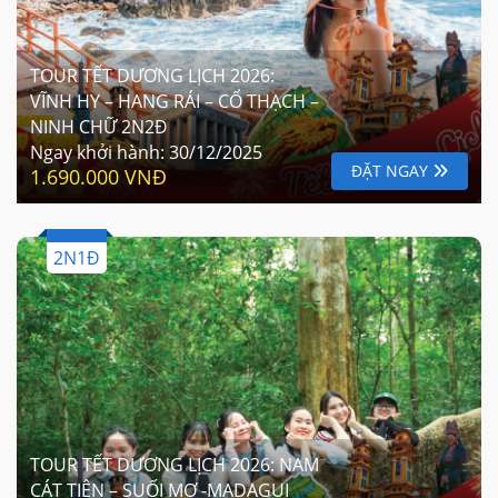
TOUR TẾT DƯƠNG LỊCH 2026:
VĨNH HY – HANG RÁI – CỔ THẠCH –
NINH CHỮ 2N2Đ
Ngay khởi hành:
30/12/2025
ĐẶT NGAY
1.690.000 VNĐ
2N1Đ
TOUR TẾT DƯƠNG LỊCH 2026: NAM
CÁT TIÊN – SUỐI MƠ -MADAGUI