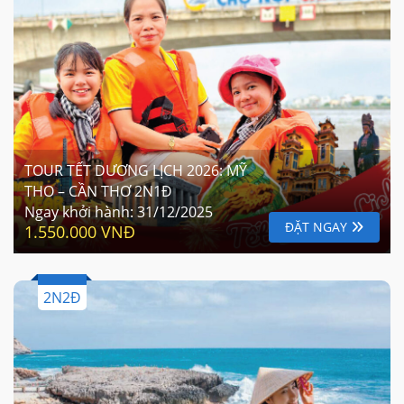
TOUR TẾT DƯƠNG LỊCH 2026: MỸ
THO – CẦN THƠ 2N1Đ
Ngay khởi hành:
31/12/2025
ĐẶT NGAY
1.550.000 VNĐ
2N2Đ