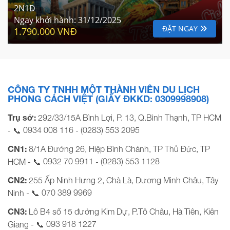
2N1Đ
Ngay khởi hành:
31/12/2025
ĐẶT NGAY
1.790.000 VNĐ
CÔNG TY TNHH MỘT THÀNH VIÊN DU LỊCH
PHONG CÁCH VIỆT (GIẤY ĐKKD: 0309998908)
Trụ sở:
292/33/15A Bình Lợi, P. 13, Q.Bình Thạnh, TP HCM
0934 008 116
(0283) 553 2095
- 📞
-
CN1:
8/1A Đường 26, Hiệp Bình Chánh, TP Thủ Đức, TP
0932 70 9911
(0283) 553 1128
HCM - 📞
-
CN2:
255 Ấp Ninh Hưng 2, Chà Là, Dương Minh Châu, Tây
070 389 9969
Ninh - 📞
CN3:
Lô B4 số 15 đường Kim Dự, P.Tô Châu, Hà Tiên, Kiên
093 918 1227
Giang - 📞