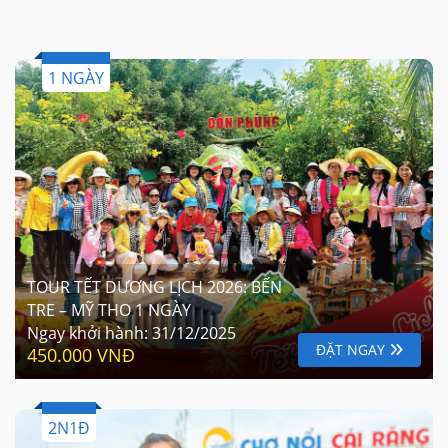
1 NGÀY
TOUR TẾT DƯƠNG LỊCH 2026: BẾN
TRE – MỸ THO 1 NGÀY
Ngay khởi hành:
31/12/2025
ĐẶT NGAY
450.000 VNĐ
2N1Đ