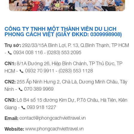
Đoàn 550 khách Herbalife - Sự kiện Extravaganza (15/7-
18/7/2022)
CÔNG TY TNHH MỘT THÀNH VIÊN DU LỊCH
PHONG CÁCH VIỆT (GIẤY ĐKKD: 0309998908)
Trụ sở:
292/33/15A Bình Lợi, P. 13, Q.Bình Thạnh, TP HCM
0934 008 116
(0283) 553 2095
- 📞
-
CN1:
8/1A Đường 26, Hiệp Bình Chánh, TP Thủ Đức, TP
0932 70 9911
(0283) 553 1128
HCM - 📞
-
CN2:
255 Ấp Ninh Hưng 2, Chà Là, Dương Minh Châu, Tây
070 389 9969
Ninh - 📞
CN3:
Lô B4 số 15 đường Kim Dự, P.Tô Châu, Hà Tiên, Kiên
093 918 1227
Giang - 📞
contact@phongcachviettravel.vn
Email:
www.phongcachviettravel.vn
Website: