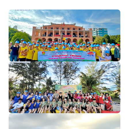
Phan Thiết (30-31/3) - ĐOÀN TECHCOMBANK
Đoàn 45 khách Trường Tiểu Học Thạnh An – du lịch…
Đoàn 4 xe công ty Chi cục thuế Khu vực Quận…