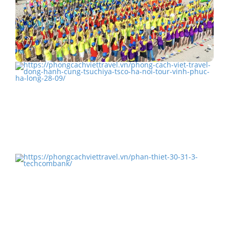
Đoàn 886 khách Goldsun Food - Long Hải (18 -
19/7/2022…
Phong Cách Việt Travel đồng hành cùng TSUCHIYA
TSCO (HÀ NỘI)…