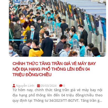
CHÍNH THỨC TĂNG TRẦN GIÁ VÉ MÁY BAY
NỘI ĐỊA HẠNG PHỔ THÔNG LÊN ĐẾN 04
TRIỆU ĐỒNG/CHIỀU
Nguyễn Linh
05/03/2024
0
Từ hôm nay, chính thức tăng trần giá vé máy bay nội
địa hạng phổ thông lên đến 04 triệu đồng/chiều theo
quy định tại Thông tư 34/2023/TT-BGTVT. Tăng trần giá
vé máy bay nội địa hạng phổ thông Thông tư