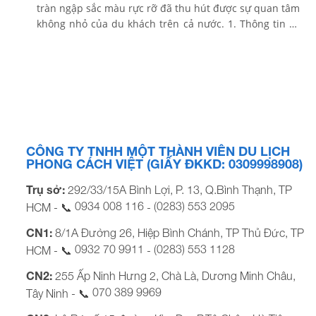
tràn ngập sắc màu rực rỡ đã thu hút được sự quan tâm
không nhỏ của du khách trên cả nước. 1. Thông tin về
Mango Beach Phan Thiết Là khu tổ hợp check in mới
toanh với vô vàn cảnh quan, […]
CÔNG TY TNHH MỘT THÀNH VIÊN DU LỊCH
PHONG CÁCH VIỆT (GIẤY ĐKKD: 0309998908)
Trụ sở:
292/33/15A Bình Lợi, P. 13, Q.Bình Thạnh, TP
0934 008 116
(0283) 553 2095
HCM - 📞
-
CN1:
8/1A Đường 26, Hiệp Bình Chánh, TP Thủ Đức, TP
0932 70 9911
(0283) 553 1128
HCM - 📞
-
CN2:
255 Ấp Ninh Hưng 2, Chà Là, Dương Minh Châu,
070 389 9969
Tây Ninh - 📞