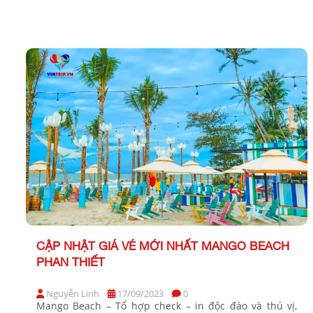
chọn được hành trình bay ưng ý mùa cao điểm. Hành
khách hãy nhanh tay liên hệ hotline: 0903 99 7705
(Tiến) để […]
CẬP NHẬT GIÁ VÉ MỚI NHẤT MANGO BEACH
PHAN THIẾT
Nguyễn Linh
17/09/2023
0
Mango Beach – Tổ hợp check – in độc đáo và thú vị,