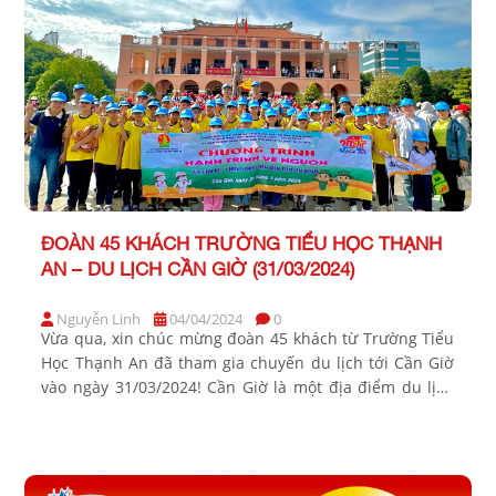
ĐOÀN 45 KHÁCH TRƯỜNG TIỂU HỌC THẠNH
AN – DU LỊCH CẦN GIỜ (31/03/2024)
Nguyễn Linh
04/04/2024
0
Vừa qua, xin chúc mừng đoàn 45 khách từ Trường Tiểu
Học Thạnh An đã tham gia chuyến du lịch tới Cần Giờ
vào ngày 31/03/2024! Cần Giờ là một địa điểm du lịch
tuyệt vời với cảnh đẹp thiên nhiên hoang sơ, những
khu rừng ngập mặn phong phú và đa dạng sinh học.
[…]