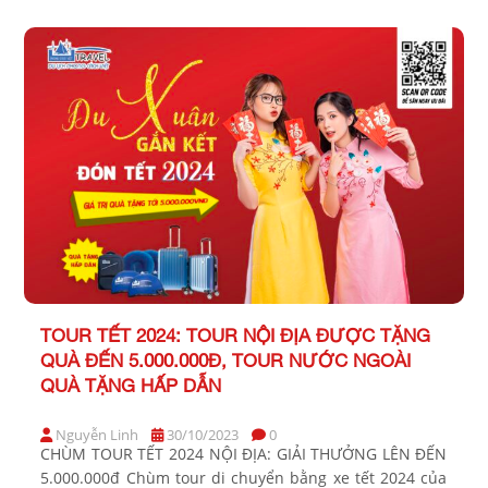
TIẾT […]
TOUR TẾT 2024: TOUR NỘI ĐỊA ĐƯỢC TẶNG
QUÀ ĐẾN 5.000.000Đ, TOUR NƯỚC NGOÀI
QUÀ TẶNG HẤP DẪN
Nguyễn Linh
30/10/2023
0
CHÙM TOUR TẾT 2024 NỘI ĐỊA: GIẢI THƯỞNG LÊN ĐẾN
5.000.000đ Chùm tour di chuyển bằng xe tết 2024 của