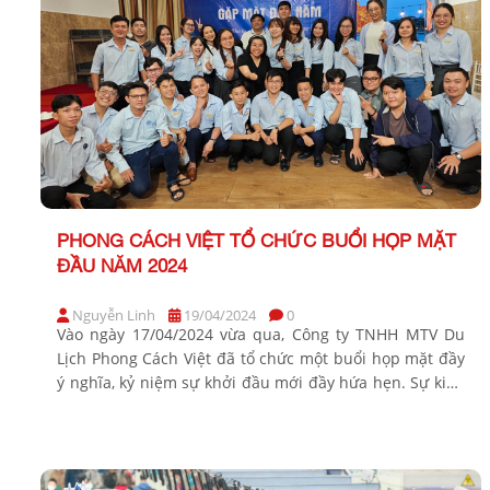
PHONG CÁCH VIỆT TỔ CHỨC BUỔI HỌP MẶT
ĐẦU NĂM 2024
Nguyễn Linh
19/04/2024
0
Vào ngày 17/04/2024 vừa qua, Công ty TNHH MTV Du
Lịch Phong Cách Việt đã tổ chức một buổi họp mặt đầy
ý nghĩa, kỷ niệm sự khởi đầu mới đầy hứa hẹn. Sự kiện
này không chỉ là cơ hội để chia sẻ thông tin mà còn là
dịp để toàn thể nhân viên […]