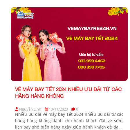
34/2023/TT-BGTVT điều chỉnh khung giá dịch vụ vận
chuyển hành khách hạng phổ thông cơ […]
VÉ MÁY BAY TẾT 2024 NHIỀU ƯU ĐÃI TỪ CÁC
HÃNG HÀNG KHÔNG
Nguyễn Linh
10/11/2023
0
Nhiều ưu đãi Vé máy bay Tết 2024 nhiều ưu đãi từ các
hãng hàng không dành cho hành khách đặt vé sớm,
lịch bay phổ biến hàng ngày giúp hành khách dễ dàng