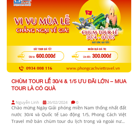
CHÙM TOUR LỄ 30/4 & 1/5 ƯU ĐÃI LỚN – MUA
TOUR LÀ CÓ QUÀ
Nguyễn Linh
26/02/2024
0
Chào mừng Ngày Giải phóng miền Nam thống nhất đất
nước 30/4 và Quốc tế Lao động 1/5, Phong Cách Việt
Travel mở bán chùm tour du lịch trong và ngoài nước
với mức giá siêu ưu đãi chỉ từ 600,000đ cùng chương
trình khuyến mại sốc và nhiều quà tặng hấp dẫn. CHI