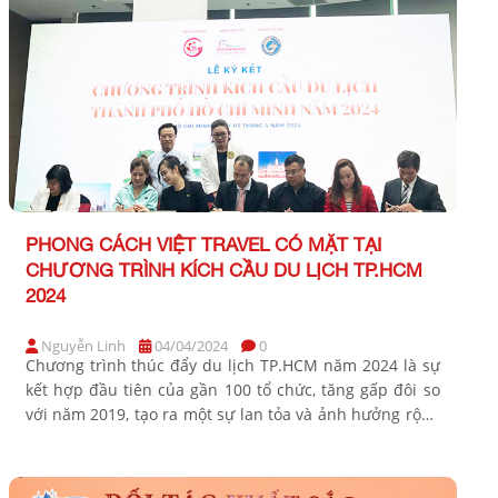
PHONG CÁCH VIỆT TRAVEL CÓ MẶT TẠI
CHƯƠNG TRÌNH KÍCH CẦU DU LỊCH TP.HCM
2024
Nguyễn Linh
04/04/2024
0
Chương trình thúc đẩy du lịch TP.HCM năm 2024 là sự
kết hợp đầu tiên của gần 100 tổ chức, tăng gấp đôi so
với năm 2019, tạo ra một sự lan tỏa và ảnh hưởng rộng
lớn. Buổi sáng ngày 3 tháng 4, Sở Du lịch TP.HCM đã tổ
chức cuộc họp báo để […]