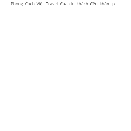
Phong Cách Việt Travel đưa du khách đến khám phá
các vùng biển đảo quen thuộc như: Phú Quốc, Phan
Thiết, Ninh Chữ, Vĩnh Hy, Nha Trang, Nam Du, … Hay du
ngoạn Tây Nguyên […]