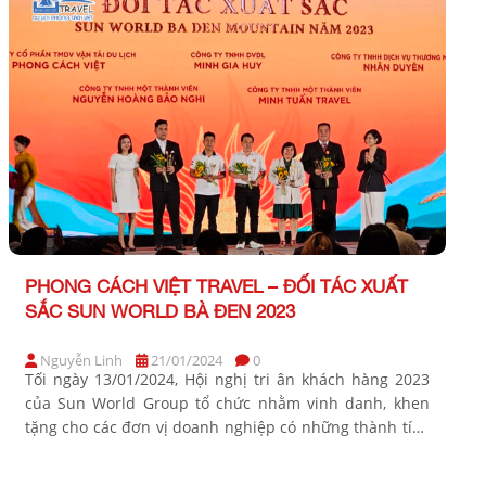
PHONG CÁCH VIỆT TRAVEL – ĐỐI TÁC XUẤT
SẮC SUN WORLD BÀ ĐEN 2023
Nguyễn Linh
21/01/2024
0
Tối ngày 13/01/2024, Hội nghị tri ân khách hàng 2023
của Sun World Group tổ chức nhằm vinh danh, khen
tặng cho các đơn vị doanh nghiệp có những thành tích
kinh doanh xuất sắc trong năm. Phong Cách Việt Travel
đã xuất sắc được vinh danh với giải thưởng Đối tác