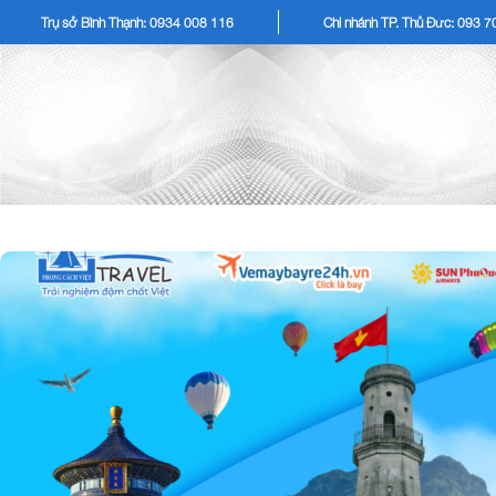
Trụ sở Bình Thạnh: 0934 008 116
Chi nhánh TP. Thủ Đức: 093 
TOUR KHÁCH LẺ
TOU