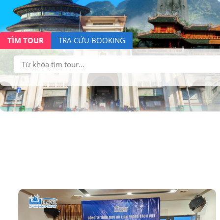
TÌM TOUR
TRA CỨU BOOKING
Tìm
kiếm: