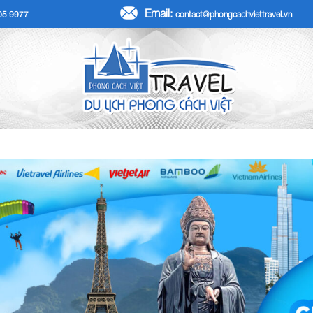
Email:
705 9977
contact@phongcachviettravel.vn
R TẾT DƯƠNG LỊCH 2026
TOUR KHÁCH ĐOÀN