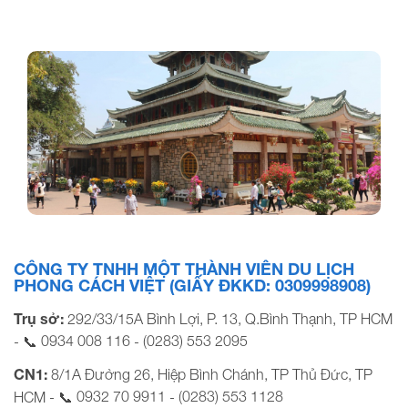
TOUR BÌNH BA NHA TRANG 4N3Đ
Miếu Bà Chúa Xứ: Giai thoại bí ẩn nơi linh thiêng
CÔNG TY TNHH MỘT THÀNH VIÊN DU LỊCH
PHONG CÁCH VIỆT (GIẤY ĐKKD: 0309998908)
Trụ sở:
292/33/15A Bình Lợi, P. 13, Q.Bình Thạnh, TP HCM
0934 008 116
(0283) 553 2095
- 📞
-
CN1:
8/1A Đường 26, Hiệp Bình Chánh, TP Thủ Đức, TP
0932 70 9911
(0283) 553 1128
HCM - 📞
-