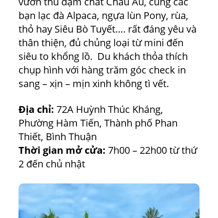
vườn thú đậm chất Châu Âu, cùng các
bạn lạc đà Alpaca, ngựa lùn Pony, rùa,
thỏ hay Siêu Bò Tuyết…. rất đáng yêu và
thân thiện, đủ chủng loại từ mini đến
siêu to khổng lồ. Du khách thỏa thích
chụp hình với hàng trăm góc check in
sang – xịn – mịn xinh không tì vết.
Địa chỉ:
72A Huỳnh Thúc Kháng,
Phường Hàm Tiến, Thành phố Phan
Thiết, Bình Thuận
Thời gian mở cửa:
7h00 – 22h00 từ thứ
2 đến chủ nhật