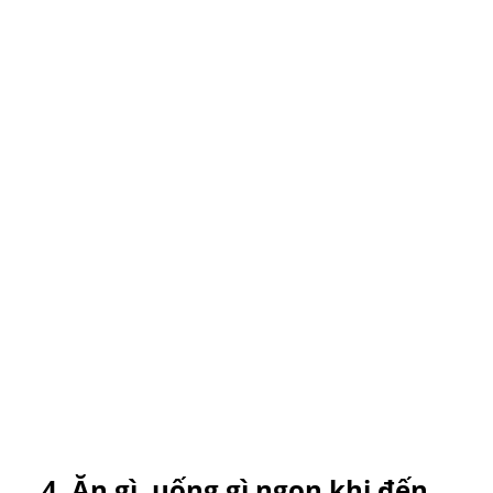
4.
Ăn gì, uống gì ngon khi đến