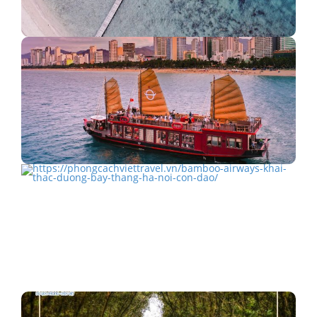
Du lịch Điệp Sơn - check-in con đường xuyên biển
đẹp…
Du thuyền Emperor Cruises sang trọng
Bamboo Airways khai thác đường bay thẳng Hà Nội -
Côn…