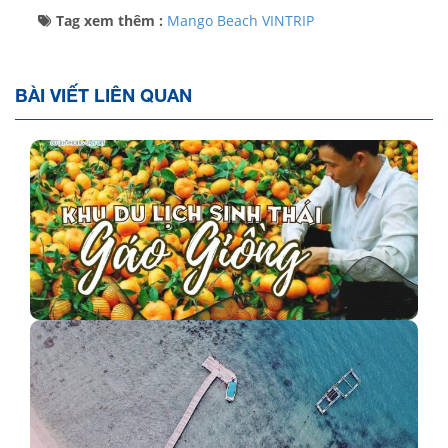
Tag xem thêm :
Mango Beach
VINTRIP
BÀI VIẾT LIÊN QUAN
Khu du lịch sinh thái Gáo Giồng cực thu hút