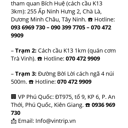
tham quan Bích Huệ (cách cầu K13
3km): 255 Ấp Ninh Hưng 2, Chà Là,
Dương Minh Châu, Tây Ninh. ☎️ Hotline:
093 6969 730
–
090 399 7705
–
070 472
9909
–
Trạm 2:
Cách cầu K13 1km (quán cơm
Trà Vinh). ☎️ Hotline:
070 472 9909
–
Trạm 3:
Đường Bời Lời cách ngã 4 núi
500m. ☎️ Hotline:
070 472 9909
🏢 VP Phú Quốc: ĐT975, tổ 9, KP 6, P. An
Thới, Phú Quốc, Kiên Giang. ☎️
0936 969
730
📩 Email:
Info@vintrip.vn