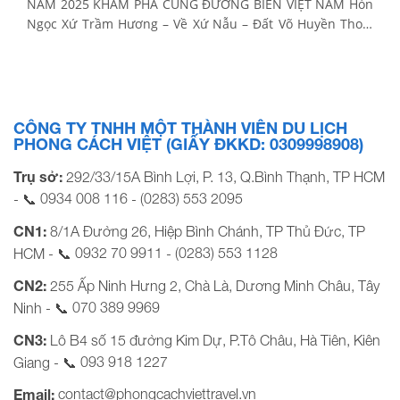
NĂM 2025 KHÁM PHÁ CUNG ĐƯỜNG BIỂN VIỆT NAM Hòn
Ngọc Xứ Trầm Hương – Về Xứ Nẫu – Đất Võ Huyền Thoại
Thời gian: 4 Ngày 4 Đêm Phương tiện: Xe ghế ngã Khởi
hành: Tối 29, 30/4 BẢNG GIÁ TOUR KHỞI HÀNH TỪ […]
CÔNG TY TNHH MỘT THÀNH VIÊN DU LỊCH
PHONG CÁCH VIỆT (GIẤY ĐKKD: 0309998908)
Trụ sở:
292/33/15A Bình Lợi, P. 13, Q.Bình Thạnh, TP HCM
0934 008 116
(0283) 553 2095
- 📞
-
CN1:
8/1A Đường 26, Hiệp Bình Chánh, TP Thủ Đức, TP
0932 70 9911
(0283) 553 1128
HCM - 📞
-
CN2:
255 Ấp Ninh Hưng 2, Chà Là, Dương Minh Châu, Tây
070 389 9969
Ninh - 📞
CN3:
Lô B4 số 15 đường Kim Dự, P.Tô Châu, Hà Tiên, Kiên
093 918 1227
Giang - 📞
contact@phongcachviettravel.vn
Email: