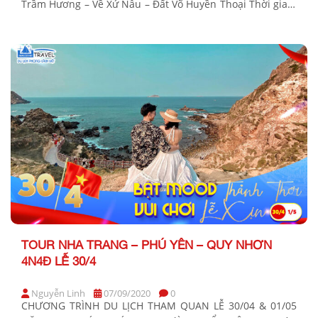
Trầm Hương – Về Xứ Nẫu – Đất Võ Huyền Thoại Thời gian:
4 Ngày 4 Đêm Phương tiện: Xe ghế ngã Khởi hành: Tối
thứ 4 BẢNG GIÁ TOUR KHỞI HÀNH TỪ TP.HCM KHÁCH
HÀNG […]
TOUR NHA TRANG – PHÚ YÊN – QUY NHƠN
4N4Đ LỄ 30/4
Nguyễn Linh
07/09/2020
0
CHƯƠNG TRÌNH DU LỊCH THAM QUAN LỄ 30/04 & 01/05