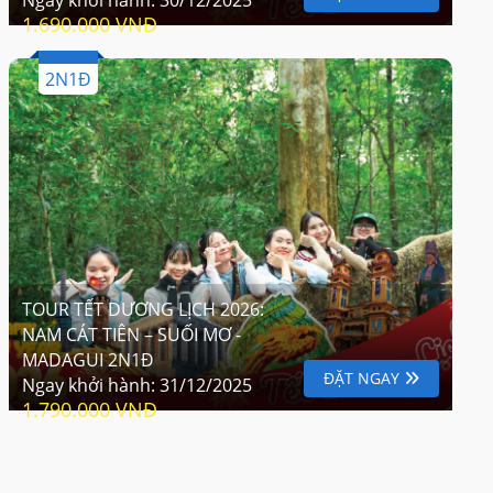
1.690.000 VNĐ
2N1Đ
TOUR TẾT DƯƠNG LỊCH 2026:
NAM CÁT TIÊN – SUỐI MƠ -
MADAGUI 2N1Đ
ĐẶT NGAY
Ngay khởi hành:
31/12/2025
1.790.000 VNĐ