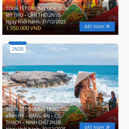
TOUR TẾT DƯƠNG LỊCH 2026:
MỸ THO – CẦN THƠ 2N1Đ
Ngay khởi hành:
31/12/2025
ĐẶT NGAY
1.550.000 VNĐ
2N2Đ
TOUR TẾT DƯƠNG LỊCH 2026:
VĨNH HY – HANG RÁI – CỔ
THẠCH – NINH CHỮ 2N2Đ
ĐẶT NGAY
Ngay khởi hành:
30/12/2025