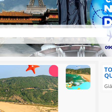
TO
QU
Giá