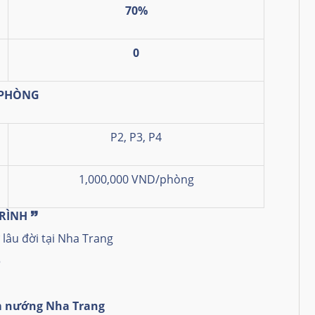
70%
0
 PHÒNG
P2, P3, P4
1,000,000 VND/phòng
TRÌNH
🙷
 lâu đời tại Nha Trang
ó
 nướng Nha Trang