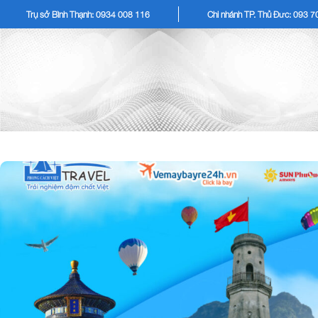
Trụ sở Bình Thạnh: 0934 008 116
Chi nhánh TP. Thủ Đức: 093 
TOUR KHÁCH LẺ
TOU