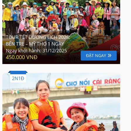
TOUR TẾT DƯƠNG LỊCH 2026:
BẾN TRE – MỸ THO 1 NGÀY
Ngay khởi hành:
31/12/2025
ĐẶT NGAY
450.000 VNĐ
2N1Đ