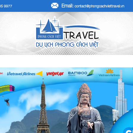
Email:
705 9977
contact@phongcachviettravel.vn
R TẾT DƯƠNG LỊCH 2026
TOUR KHÁCH ĐOÀN