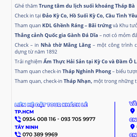
Ghé thăm
Trung tâm du lịch suối khoáng Tháp Bà
Check in tại
Đảo Kỳ Co, Hồ Suối Kỳ Co, Cầu Tình Yê
Tham quan
KDL Ghềnh Ráng – Bãi trứng
và Khu tư
Thắng cảnh Quốc gia Gành Đá Dĩa
– nơi có mỏm đá 
Check – in
Nhà thờ Mằng Lăng
– một công trình c
dựng từ năm 1892
Trải nghiệm
Ẩm Thực Hải Sản tại Kỳ Co và Đầm Ô 
Tham quan check-in
Tháp Nghinh Phong
– biểu tượ
Tham quan, check-in
Tháp Nhạn,
một trong những 