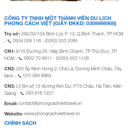
VINTRIP mở rộng dịch vụ đặt phòng khách sạn trên
website
CÔNG TY TNHH MỘT THÀNH VIÊN DU LỊCH
PHONG CÁCH VIỆT (GIẤY ĐKKD: 0309998908)
Trụ sở:
292/33/15A Bình Lợi, P. 13, Q.Bình Thạnh, TP HCM
0934 008 116
(0283) 553 2095
- 📞
-
CN1:
8/1A Đường 26, Hiệp Bình Chánh, TP Thủ Đức, TP
0932 70 9911
(0283) 553 1128
HCM - 📞
-
CN2:
255 Ấp Ninh Hưng 2, Chà Là, Dương Minh Châu, Tây
070 389 9969
Ninh - 📞
CN3:
Lô B4 số 15 đường Kim Dự, P.Tô Châu, Hà Tiên, Kiên
093 918 1227
Giang - 📞
contact@phongcachviettravel.vn
Email:
www.phongcachviettravel.vn
Website:
CHÍNH SÁCH