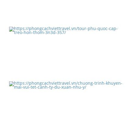
TOUR HÀ TIÊN PHÚ QUỐC 3N3Đ TẾT NGUYÊN ĐÁN
KỶ HỢP…
TOUR PHÚ QUỐC - CÁP TREO HÒN THƠM 3N3Đ