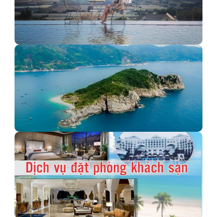
Sống ảo triệu like tại Hồ Trên Mây tại Đà Lạt
Đảo Hòn Nưa - Nét đẹp thiên đường ở Phú Yên