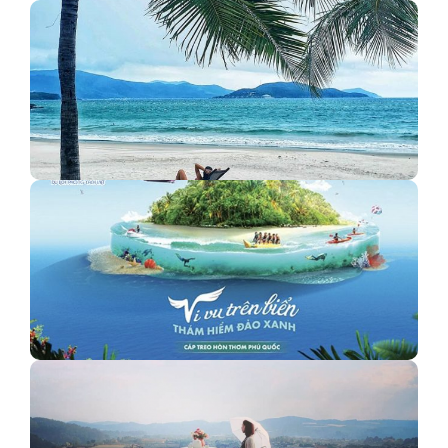
CHƯƠNG TRÌNH KHUYẾN MÃI "VUI TẾT CANH TÝ -
DU XUÂN…
Bãi biển Nhũ Tiên - Điểm nghỉ dưỡng lý tưởng
Những trải nghiệm Sun World Hòn Thơm Phú Quốc hấp
dẫn…