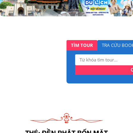
TÌM TOUR
TRA CỨU BOO
Tìm
kiếm:
THẺ:
ĐỀN PHẬT BỐN MẶT