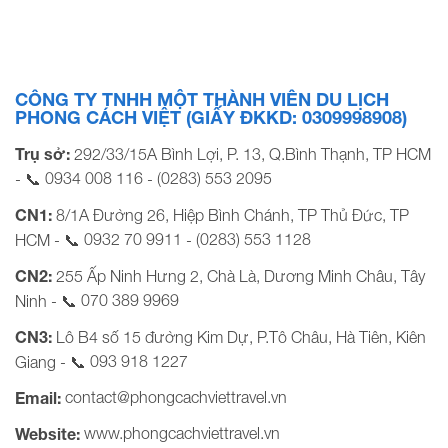
linh. Xung quanh Thần Tứ Diện bí ẩn và ký bí. Cùng
Phong Cách Việt Travel đến đây và khám […]
CÔNG TY TNHH MỘT THÀNH VIÊN DU LỊCH
PHONG CÁCH VIỆT (GIẤY ĐKKD: 0309998908)
Trụ sở:
292/33/15A Bình Lợi, P. 13, Q.Bình Thạnh, TP HCM
0934 008 116
(0283) 553 2095
- 📞
-
CN1:
8/1A Đường 26, Hiệp Bình Chánh, TP Thủ Đức, TP
0932 70 9911
(0283) 553 1128
HCM - 📞
-
CN2:
255 Ấp Ninh Hưng 2, Chà Là, Dương Minh Châu, Tây
070 389 9969
Ninh - 📞
CN3:
Lô B4 số 15 đường Kim Dự, P.Tô Châu, Hà Tiên, Kiên
093 918 1227
Giang - 📞
contact@phongcachviettravel.vn
Email:
www.phongcachviettravel.vn
Website: