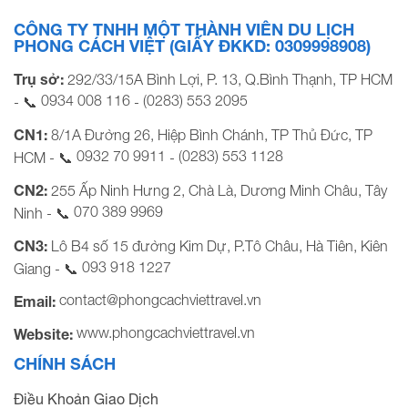
CÔNG TY TNHH MỘT THÀNH VIÊN DU LỊCH
PHONG CÁCH VIỆT (GIẤY ĐKKD: 0309998908)
Trụ sở:
292/33/15A Bình Lợi, P. 13, Q.Bình Thạnh, TP HCM
0934 008 116
(0283) 553 2095
- 📞
-
CN1:
8/1A Đường 26, Hiệp Bình Chánh, TP Thủ Đức, TP
0932 70 9911
(0283) 553 1128
HCM - 📞
-
CN2:
255 Ấp Ninh Hưng 2, Chà Là, Dương Minh Châu, Tây
070 389 9969
Ninh - 📞
CN3:
Lô B4 số 15 đường Kim Dự, P.Tô Châu, Hà Tiên, Kiên
093 918 1227
Giang - 📞
contact@phongcachviettravel.vn
Email:
www.phongcachviettravel.vn
Website:
CHÍNH SÁCH
Điều Khoản Giao Dịch