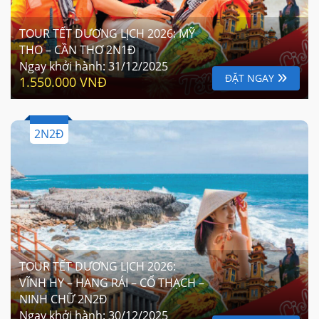
TOUR TẾT DƯƠNG LỊCH 2026: MỸ
THO – CẦN THƠ 2N1Đ
Ngay khởi hành:
31/12/2025
ĐẶT NGAY
1.550.000 VNĐ
2N2Đ
TOUR TẾT DƯƠNG LỊCH 2026:
VĨNH HY – HANG RÁI – CỔ THẠCH –
NINH CHỮ 2N2Đ
Ngay khởi hành:
30/12/2025