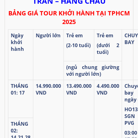
TRẤN – HÀNG CHÂU
BẢNG GIÁ TOUR KHỞI HÀNH TẠI TPHCM
2025
Ngày
Người lớn
Trẻ em
Trẻ em
CHUY
khởi
BAY
(2-10 tuổi)
(dưới 2
hành
tuổi)
(ngủ chung giường
với người lớn)
THÁNG
14.990.000
13.490.000
4.490.000
Chuy
01: 17
VND
VND
VND
bay
ngày 
HO
13
SGN
PVG
THÁNG
02:
0
3
:
0
14,21,28