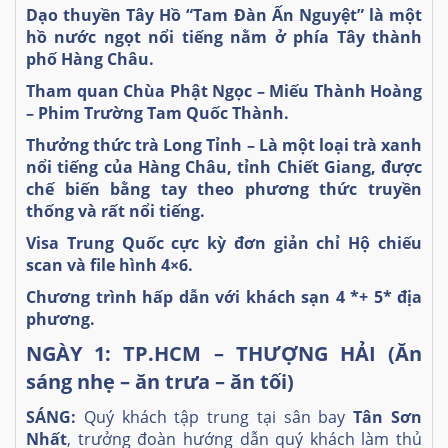
Dạo thuyền Tây Hồ
“Tam Đàn Ấn Nguyệt” là một
hồ nước ngọt nổi tiếng nằm ở phía Tây thành
phố Hàng Châu.
Tham quan Chùa Phật Ngọc – Miếu Thành Hoàng
– Phim Trường Tam Quốc Thành.
Thưởng thức trà Long Tỉnh – L
à một loại trà xanh
nổi tiếng của Hàng Châu, tỉnh Chiết Giang,
được
chế biến bằng tay theo phương thức truyền
thống và rất
nổi tiếng
.
Visa Trung Quốc cực kỳ đơn giản chỉ Hộ chiếu
scan và file hình 4×6.
Chương trình hấp dẫn với khách sạn 4 *+ 5* địa
phương.
NGÀY 1: TP.HCM – THƯỢNG HẢI (Ăn
sáng nhẹ – ăn trưa – ăn tối)
SÁNG:
Quý khách tập trung tại sân bay
Tân Sơn
Nhất
,
trưởng đoàn hướng dẫn quý khách làm thủ