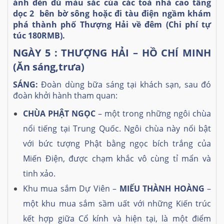
ánh đèn đủ màu sắc của các toà nhà cao tầng
dọc 2 bên bờ sông hoặc đi tàu điện ngầm khám
phá thành phố Thượng Hải về đêm
(Chi phí tự
túc
180RMB).
NGÀY 5 : THƯỢNG HẢI – HỒ CHÍ MINH
(Ăn sáng,trưa)
SÁNG:
Đoàn dùng bữa sáng tại khách sạn, sau đó
đoàn khởi hành tham quan:
CHÙA PHẬT NGỌC
– một trong những ngôi chùa
nổi tiếng tại Trung Quốc. Ngôi chùa này nổi bật
với bức tượng Phật bằng ngọc bích trắng của
Miến Điện, được chạm khắc vô cùng tỉ mẩn và
tinh xảo.
Khu mua sắm Dự Viên –
MIẾU THÀNH HOÀNG
–
một khu mua sắm sầm uất với những Kiến trúc
kết hợp giữa Cổ kính và hiện tại, là một điểm