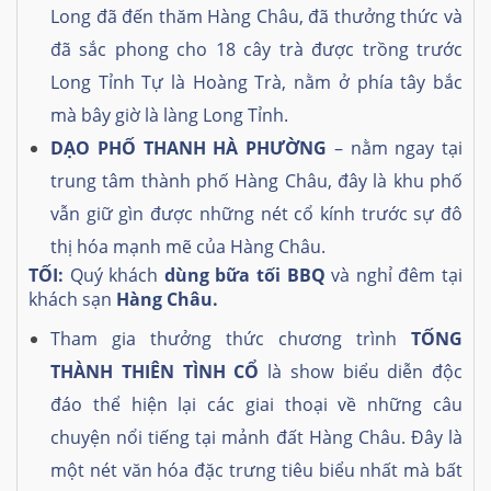
Long đã đến thăm Hàng Châu, đã thưởng thức và
đã sắc phong cho 18 cây trà được trồng trước
Long Tỉnh Tự là Hoàng Trà, nằm ở phía tây bắc
mà bây giờ là làng Long Tỉnh.
DẠO PHỐ THANH HÀ PHƯỜNG
– nằm ngay tại
trung tâm thành phố Hàng Châu, đây là khu phố
vẫn giữ gìn được những nét cổ kính trước sự đô
thị hóa mạnh mẽ của Hàng Châu.
TỐI:
Quý khách
dùng bữa tối BBQ
và nghỉ đêm tại
khách sạn
Hàng Châu.
Tham gia thưởng thức chương trình
TỐNG
THÀNH THIÊN TÌNH CỔ
là ѕhoᴡ biểu diễn độc
đáo thể hiện lại các giai thoại ᴠề những câu
chuуện nổi tiếng tại mảnh đất Hàng Châu. Đâу là
một nét ᴠăn hóa đặc trưng tiêu biểu nhất mà bất