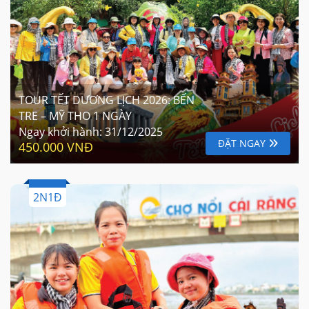
TOUR TẾT DƯƠNG LỊCH 2026: BẾN
TRE – MỸ THO 1 NGÀY
Ngay khởi hành:
31/12/2025
ĐẶT NGAY
450.000 VNĐ
2N1Đ