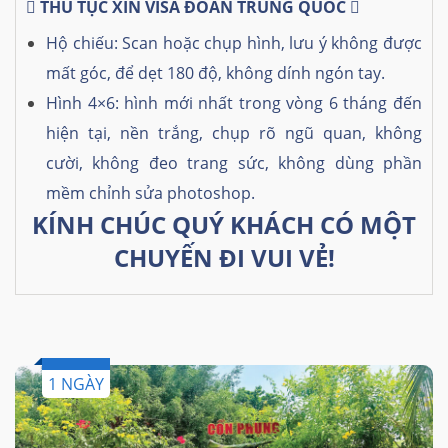
 THỦ TỤC XIN VISA ĐOÀN TRUNG QUỐC 
Hộ chiếu: Scan hoặc chụp hình, lưu ý không được
mất góc, để dẹt 180 độ, không dính ngón tay.
Hình 4×6: hình mới nhất trong vòng 6 tháng đến
hiện tại, nền trắng, chụp rõ ngũ quan, không
cười, không đeo trang sức, không dùng phần
mềm chỉnh sửa photoshop.
KÍNH CHÚC QUÝ KHÁCH CÓ MỘT
CHUYẾN ĐI VUI VẺ!
1 NGÀY