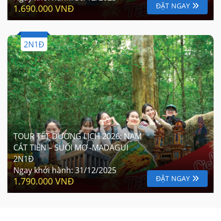
ĐẶT NGAY
1.690.000 VNĐ
2N1Đ
TOUR TẾT DƯƠNG LỊCH 2026: NAM
CÁT TIÊN – SUỐI MƠ -MADAGUI
2N1Đ
Ngay khởi hành:
31/12/2025
ĐẶT NGAY
1.790.000 VNĐ