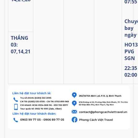
07:55
Chuy
bay
ngày 
THÁNG
03:
HO
13
07,14,21
P
VG
SGN
22
:
3
02:0
0