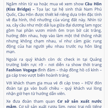
Ngắm nhìn từ xa hoặc mua vé xem show
Cầu Hôn
(Kiss Bridge) –
Tọa lạc tại hệ sinh thái Nam Phú
Quốc, Cầu Hôn được thiết kế riêng dựa trên đặc tính
về địa hình, thổ nhưỡng của vùng đất này. Nhìn từ
xa, cây cầu như một dải lụa giữa đại dương lam ngọc
gồm hai phần vươn mình ôm trọn bờ cát trắng,
hướng đến nhau, hợp vào làm một thể thống nhất
nhưng không chạm nhau, ví như cảm giác rung
động của hai người yêu nhau trước nụ hôn lãng
mạn.
Ngoài ra quý khách còn dc check in tại Quảng
trường biển rực rỡ – nơi diễn ra show thời trang
Fashion Vogage
đình đám – tháp đồng hồ cổ kính –
ga cáp treo vượt biển hoành tráng.
Với khách tham gia mua vé đi cáp treo – HDV đón
đoàn tại ga vào buổi chiều – quý khách vui lòng
nhận giờ hẹn từ hướng dẫn viên.
Xe đưa đoàn tham quan
Cơ sở sản xuất nước
mắm
, Cơ sở sản xuất rượu Sim, ngọc trai nổi tiếng