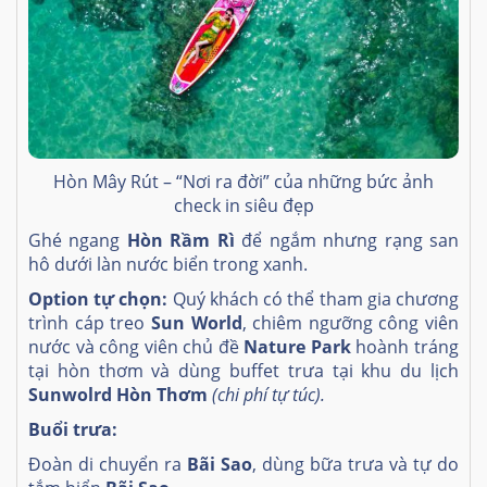
Hòn Mây Rút – “Nơi ra đời” của những bức ảnh
check in siêu đẹp
Ghé ngang
Hòn Rầm Rì
để ngắm nhưng rạng san
hô dưới làn nước biển trong xanh.
Option tự chọn:
Quý khách có thể tham gia chương
trình cáp treo
Sun World
, chiêm ngưỡng công viên
nước và công viên chủ đề
Nature Park
hoành tráng
tại hòn thơm và dùng buffet trưa tại khu du lịch
Sunwolrd Hòn Thơm
(chi phí tự túc).
Buổi trưa:
Đoàn di chuyển ra
Bãi Sao
,
dùng bữa trưa và tự do