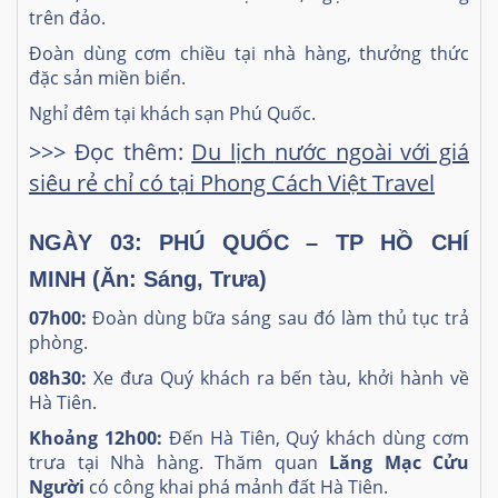
trên đảo.
Đoàn dùng cơm chiều tại nhà hàng, thưởng thức
đặc sản miền biển.
Nghỉ đêm tại khách sạn Phú Quốc.
>>> Đọc thêm:
Du lịch
nước ngoài với giá
siêu rẻ chỉ có tại Phong Cách Việt Travel
NGÀY 03: PHÚ QUỐC – TP HỒ CHÍ
MINH
(Ăn: Sáng, Trưa)
07h00:
Đoàn dùng bữa sáng sau đó làm thủ tục trả
phòng.
08h30:
Xe đưa Quý khách ra bến tàu, khởi hành về
Hà Tiên.
Khoảng 12h00:
Đến Hà Tiên, Quý khách dùng cơm
trưa tại Nhà hàng.
Thăm quan
Lăng Mạc Cửu
Người
có công khai phá mảnh đất Hà Tiên.