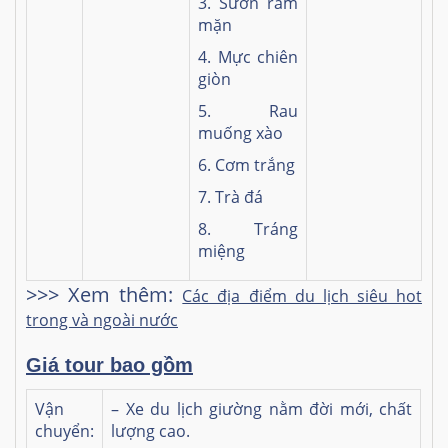
3. Sườn ram
mặn
4. Mực chiên
giòn
5. Rau
muống xào
6. Cơm trắng
7. Trà đá
8. Tráng
miệng
>>> Xem thêm:
Các địa điểm du lịch siêu hot
trong và ngoài nước
Giá tour bao gồm
Vận
– Xe du lịch giường nằm đời mới, chất
chuyển:
lượng cao.