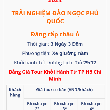
TR
Ả
I NGHI
Ệ
M ĐẢO NGỌC PHÚ
QUỐC
Đẳng cấp châu Á
Thời gian:
3 Ngày 3 Đêm
Phương tiện:
Xe giường nằm
Khởi hành Tết Dương Lịch:
Tối 29/12
Bảng Giá Tour Khởi Hành Từ TP Hồ Chí
Minh
Khách
Giá tour cơ bản
(VND/khách)
hàng
Khách sạn
Khách sạn
Khách sạn
2
*
3
*
4
*