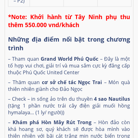
– P2)
*Note: Khởi hành từ Tây Ninh phụ thu
thêm 550.000 vnd/khách
Những địa điểm nổi bật trong chương
trình
– Tham quan
Grand
World
Phú Quốc
– Đây là một
tổ hợp vui chơi, giải trí và mua sắm cực kỳ đẳng cấp
thuộc Phú Quốc United Center
– Thăm quan
cơ sở chế tác Ngọc Trai
– Món quà
thiên nhiên giành cho Đảo Ngọc
– Check – in sống ảo trên du thuyền
4 sao Nautilus
(tặng 1 phần nước trái cây điện giải muối hồng
hymalaya… (1 ly/ người))
–
Khám phá
Hòn Mây Rút Trong
– Hòn đảo còn
khá hoang sơ, quý khách sẽ được hòa mình vào
thiên nhiên với bãi cát trắng mịn nước biển trong