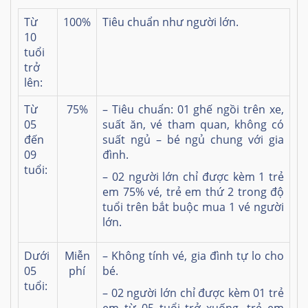
Từ
100%
Tiêu chuẩn như người lớn.
10
tuổi
trở
lên:
Từ
75%
– Tiêu chuẩn: 01 ghế ngồi trên xe,
05
suất ăn, vé tham quan, không có
đến
suất ngủ – bé ngủ chung với gia
09
đình.
tuổi:
– 02 người lớn chỉ được kèm 1 trẻ
em 75% vé, trẻ em thứ 2 trong độ
tuổi trên bắt buộc mua 1 vé người
lớn.
Dưới
Miễn
– Không tính vé, gia đình tự lo cho
05
phí
bé.
tuổi:
– 02 người lớn chỉ được kèm 01 trẻ