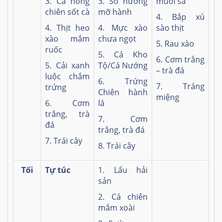
3. Cá hồng
3. Sò nướng
muối sả
chiên sốt cà
mỡ hành
4. Bắp xú
4. Thịt heo
4. Mực xào
sào thịt
xào mắm
chưa ngọt
5. Rau xào
ruốc
5. Cá Kho
6. Cơm trắng
5. Cải xanh
Tộ/Cá Nướng
– trà đá
luộc chắm
6. Trứng
7. Tráng
trứng
Chiên hành
miệng
6. Cơm
lá
trắng, trà
7. Cơm
đá
trắng, trà đá
7. Trái cây
8. Trái cây
Tối
Tự túc
1. Lẩu hải
sản
2. Cá chiên
mắm xoài