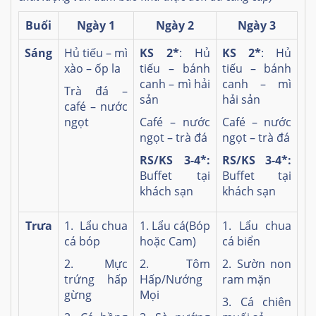
Buổi
Ngày 1
Ngày 2
Ngày 3
Sáng
Hủ tiếu – mì
KS 2*
: Hủ
KS 2*
: Hủ
xào – ốp la
tiếu – bánh
tiếu – bánh
canh – mì hải
canh – mì
Trà đá –
sản
hải sản
café – nước
ngọt
Café – nước
Café – nước
ngọt – trà đá
ngọt – trà đá
RS/KS 3-4*:
RS/KS 3-4*:
Buffet tại
Buffet tại
khách sạn
khách sạn
Trưa
1. Lẩu chua
1. Lẩu cá(Bóp
1. Lẩu chua
cá bóp
hoặc Cam)
cá biển
2. Mực
2. Tôm
2. Sườn non
trứng hấp
Hấp/Nướng
ram mặn
gừng
Mọi
3. Cá chiên