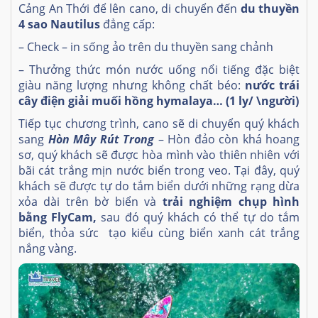
Cảng An Thới để lên cano, di chuyển đến
du thuyền
4 sao Nautilus
đẳng cấp:
– Check – in sống ảo trên du thuyền sang chảnh
– Thưởng thức món nước uống nổi tiếng đặc biệt
giàu năng lượng nhưng không chất béo:
nước
trái
cây điện giải muối hồng hymalaya… (1 ly/ \người)
Tiếp tục chương trình, cano sẽ di chuyển quý khách
sang
Hòn Mây Rút Trong
– Hòn đảo còn khá hoang
sơ, quý khách sẽ được hòa mình vào thiên nhiên với
bãi cát trắng mịn nước biển trong veo. Tại đây, quý
khách sẽ được tự do tắm biển dưới những rạng dừa
xỏa dài trên bờ biển và
trải nghiệm chụp hình
bằng FlyCam,
sau đó quý khách có thể tự do tắm
biển, thỏa sức tạo kiểu cùng biển xanh cát trắng
nắng vàng.