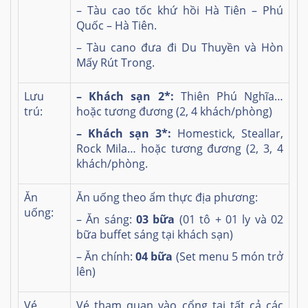
– Tàu cao tốc khứ hồi Hà Tiên – Phú
Quốc – Hà Tiên.
– Tàu cano đưa đi Du Thuyền và Hòn
Mấy Rút Trong.
Lưu
– Khách sạn
2
*:
Thiên Phú Nghĩa…
trú:
hoặc tương đương (2, 4 khách/phòng)
– Khách sạn 3*:
Homestick, Steallar,
Rock Mila… hoặc tương đương (2, 3, 4
khách/phòng.
Ăn
Ăn uống theo ẩm thực địa phương:
uống:
– Ăn sáng:
03 bữa
(01 tô + 01 ly và 02
bữa buffet sáng tại khách sạn)
– Ăn chính:
04 bữa
(Set menu 5 món trở
lên)
Vé
Vé tham quan vào cổng tại tất cả các