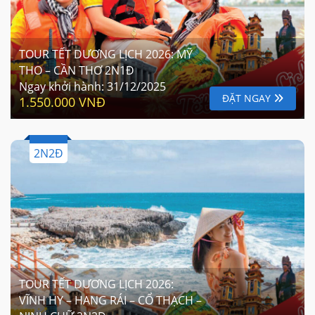
TOUR TẾT DƯƠNG LỊCH 2026: MỸ
THO – CẦN THƠ 2N1Đ
Ngay khởi hành:
31/12/2025
ĐẶT NGAY
1.550.000 VNĐ
2N2Đ
TOUR TẾT DƯƠNG LỊCH 2026:
VĨNH HY – HANG RÁI – CỔ THẠCH –