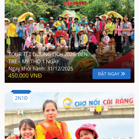
TOUR TẾT DƯƠNG LỊCH 2026: BẾN
TRE – MỸ THO 1 NGÀY
Ngay khởi hành:
31/12/2025
ĐẶT NGAY
450.000 VNĐ
2N1Đ