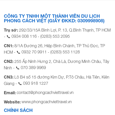
CÔNG TY TNHH MỘT THÀNH VIÊN DU LỊCH
PHONG CÁCH VIỆT (GIẤY ĐKKD: 0309998908)
Trụ sở:
292/33/15A Bình Lợi, P. 13, Q.Bình Thạnh, TP HCM
0934 008 116
(0283) 553 2095
- 📞
-
CN1:
8/1A Đường 26, Hiệp Bình Chánh, TP Thủ Đức, TP
0932 70 9911
(0283) 553 1128
HCM - 📞
-
CN2:
255 Ấp Ninh Hưng 2, Chà Là, Dương Minh Châu, Tây
070 389 9969
Ninh - 📞
CN3:
Lô B4 số 15 đường Kim Dự, P.Tô Châu, Hà Tiên, Kiên
093 918 1227
Giang - 📞
contact@phongcachviettravel.vn
Email:
www.phongcachviettravel.vn
Website:
CHÍNH SÁCH