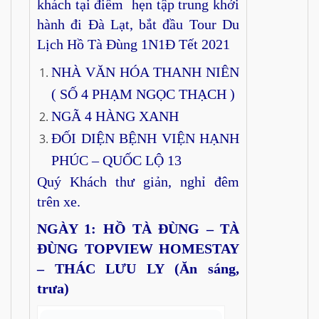
khách tại điểm hẹn tập trung khởi
hành đi Đà Lạt, bắt đầu Tour Du
Lịch Hồ Tà Đùng 1N1Đ Tết 2021
NHÀ VĂN HÓA THANH NIÊN
( SỐ 4 PHẠM NGỌC THẠCH )
NGÃ 4 HÀNG XANH
ĐỐI DIỆN BỆNH VIỆN HẠNH
PHÚC – QUỐC LỘ 13
Quý Khách thư giản, nghỉ đêm
trên xe.
NGÀY 1: HỒ TÀ ĐÙNG – TÀ
ĐÙNG TOPVIEW HOMESTAY
– THÁC LƯU LY
(Ăn sáng,
trưa)