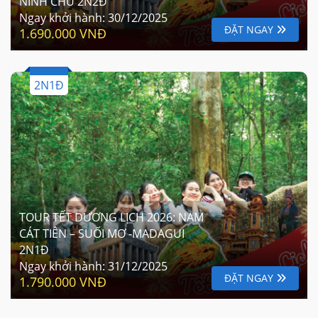
NINH CHỮ 2N2Đ
Ngay khởi hành:
30/12/2025
ĐẶT NGAY
1.690.000 VNĐ
2N1Đ
TOUR TẾT DƯƠNG LỊCH 2026: NAM
CÁT TIÊN – SUỐI MƠ -MADAGUI
2N1Đ
Ngay khởi hành:
31/12/2025
ĐẶT NGAY
1.790.000 VNĐ