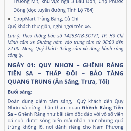
Truông Mít, khu vực ngã 3 Bàu Đồn, Chợ Phước
Đông (dọc tuyến đường Tỉnh Lộ 784)
CoopMart Trảng Bàng, Củ Chi
Quý khách thư giãn, nghỉ ngơi trên xe.
Lưu ý: Theo thông báo số 14253/TB-SGTVT, TP. Hồ Chí
Minh cấm xe Giường nằm vào trung tâm từ 06:00 đến
22:00. Mong Quý khách thông cảm và đồng hành cùng
công ty.
NGÀY 01: QUY NHƠN – GHỀNH RÁNG
TIÊN SA – THÁP ĐÔI – BẢO TÀNG
QUANG TRUNG (Ăn Sáng, Trưa, Tối)
Buổi sáng:
Đoàn dùng điểm tâm sáng, Quý khách đến Quy
Nhơn và dừng chân tham quan
Ghềnh Ráng Tiên
Sa
– Ghềnh Ráng như bãi tắm độc đáo với vô số viên
đá cuội được sóng biển mài nhẵn như những quả
trứng khổng lồ, nơi dành riêng cho Nam Phương