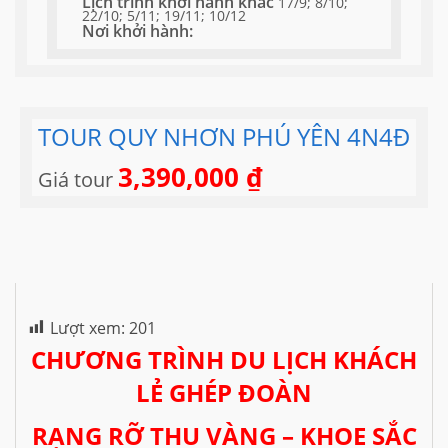
Lịch trình khởi hành khác
17/9; 8/10;
22/10; 5/11; 19/11; 10/12
Nơi khởi hành:
TOUR QUY NHƠN PHÚ YÊN 4N4Đ
3,390,000
₫
Giá tour
Lượt xem:
201
CHƯƠNG TRÌNH DU LỊCH KHÁCH
LẺ GHÉP ĐOÀN
RẠNG RỠ THU VÀNG – KHOE SẮC