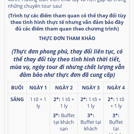
những chuyến tour sau!
(Trình tự các điểm tham quan có thể thay đổi tùy
theo tình hình thực tế
nhưng vẫn đảm bảo đầy
đủ các điểm tham quan theo chương trình)
THỰC ĐƠN THAM KHẢO
(Thực đơn phong phú, thay đổi liên tục, có
thể thay đổi tùy theo tình hình thời tiết,
mùa vụ, ngày tour đi nhưng chất lượng vẫn
đảm bảo như thực đơn đã cung cấp)
BUỔI
NGÀY 1
NGÀY 2
NGÀY 3
NGÀY 4
SÁNG
1 tô + 1
2*:
1 tô +
2*:
1 tô +
2*:
1 tô
ly
1 ly
1 ly
+ 1 ly
3*:
Buffet
3*:
3*:
tại khách
Buffet tại
Buffet
sạn
khách
tại