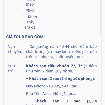
theo
ngày
11.Khăn
lạnh,
Trà đá
GIÁ TOUR BAO GỒM:
Vận
– Xe giường nằm 40-44 chỗ, đảm bảo
chuyển:
chất lượng (có máy lạnh, mền, gối, dép
trên xe) phục vụ suốt tuyến tour
Lưu
Khách sạn tiêu chuẩn 2*, 3*
(1 đêm
trú:
Phú Yên, 2 đêm Quy Nhơn)
+ Khách sạn 2 sao (2,4 người/phòng):
Quy Nhơn: NewDay, Sea Star…
Phú Yên: Aries, Hồng Ngọc…
+ Khách sạn 3 sao (2,3,4