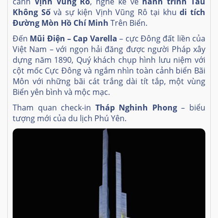
cảnh
Vịnh Vũng Rô
, nghe kể về
hành trình Tàu
Không Số
và sự kiện Vịnh Vũng Rô tại khu
di tích
Đường Mòn Hồ Chí Minh
Trên Biển.
Đến
Mũi Điện – Cap Varella
– cực Đông đất liền của
Việt Nam – với ngọn hải đăng được người Pháp xây
dựng năm 1890, Quý khách chụp hình lưu niệm với
cột mốc Cực Đông và ngắm nhìn toàn cảnh biển Bãi
Môn với những bãi cát trắng dài tít tắp, một vùng
Biển yên bình và mộc mạc.
Tham quan check-in
Tháp Nghinh Phong
– biểu
tượng mới của du lịch Phú Yên.