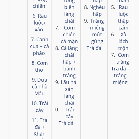
rong
hấp
mắm
chiên
biển
Nghêu
Rau
làng
hấp
luộc
6. Rau
chài
Tráng
thập
luộc/
Cơm
miệng
cẩm
xào
chiên
mứt
Xà
7. Canh
cá mặn
gừng
lách
cua + cà
Cá làng
Trà đá
trộn
pháo
chài
Cơm
hấp +
trắng
8. Cơm
bánh
Trà đá –
thố
tráng
tráng
9. Dưa
Lẩu hải
miệng
cà nhà
sản
Mậu
làng
chài
10. Trái
Trái
cây
cây
11. Trà
Trà đá
đá +
Khăn