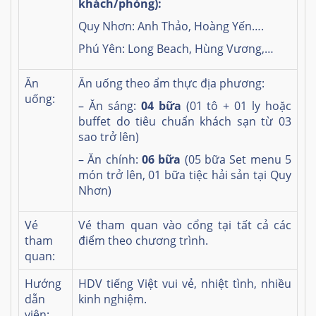
khách/phòng):
Quy Nhơn: Anh Thảo, Hoàng Yến….
Phú Yên: Long Beach, Hùng Vương,…
Ăn
Ăn uống theo ẩm thực địa phương:
uống:
– Ăn sáng:
04 bữa
(01 tô + 01 ly hoặc
buffet do tiêu chuẩn khách sạn từ 03
sao trở lên)
– Ăn chính:
06 bữa
(05 bữa Set menu 5
món trở lên, 01 bữa tiệc hải sản tại Quy
Nhơn)
Vé
Vé tham quan vào cổng tại tất cả các
tham
điểm theo chương trình.
quan:
Hướng
HDV tiếng Việt vui vẻ, nhiệt tình, nhiều
dẫn
kinh nghiệm.
viên: