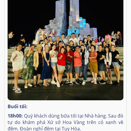
Buổi tối:
18h00:
Quý khách dùng bữa tối tại Nhà hàng. Sau đó
tự do khám phá Xứ sở Hoa Vàng trên cỏ xanh về
đêm. Đoàn nghỉ đêm tại Tuy Hòa.