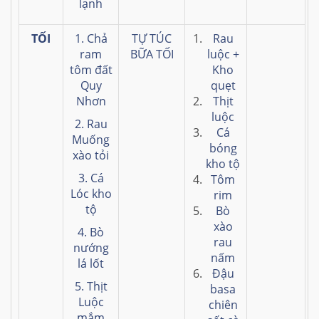
lạnh
TỐI
1. Chả
TỰ TÚC
Rau
ram
BỮA TỐI
luộc +
tôm đất
Kho
Quy
quẹt
Nhơn
Thịt
luộc
2. Rau
Cá
Muống
bóng
xào tỏi
kho tộ
3. Cá
Tôm
Lóc kho
rim
tộ
Bò
xào
4. Bò
rau
nướng
nấm
lá lốt
Đậu
5. Thịt
basa
Luộc
chiên
mắm