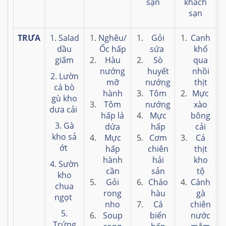
sạn
khách
sạn
TRƯA
1. Salad
Nghêu/
Gỏi
Canh
dầu
Ốc hấp
sứa
khổ
giấm
Hàu
Sò
qua
nướng
huyết
nhồi
2. Lườn
mỡ
nướng
thịt
cá bò
hành
Tôm
Mực
gù kho
Tôm
nướng
xào
dưa cải
hấp lá
Mực
bông
3. Gà
dứa
hấp
cải
kho sả
Mực
Cơm
Cá
ớt
hấp
chiên
thịt
hành
hải
kho
4. Sườn
cần
sản
tộ
kho
Gỏi
Cháo
Cánh
chua
rong
hàu
gà
ngọt
nho
Cá
chiên
5.
Soup
biển
nước
Trứng