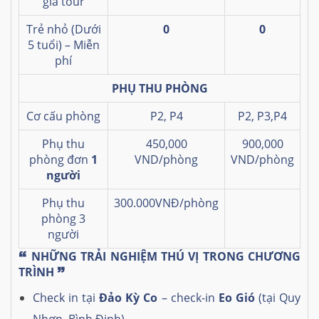
giá tour
Trẻ nhỏ (Dưới
0
0
5 tuổi) – Miễn
phí
PHỤ THU PHÒNG
Cơ cấu phòng
P2, P4
P2, P3,P4
Phụ thu
450,000
900,000
phòng đơn
1
VND/phòng
VND/phòng
người
Phụ thu
300.000VNĐ/phòng
phòng 3
người
🙶
NHỮNG TRẢI NGHIỆM THÚ VỊ TRONG CHƯƠNG
TRÌNH
🙷
Check in tại
Đảo Kỳ Co
– check-in
Eo Gió
(tại Quy
Nhơn, Bình Định)