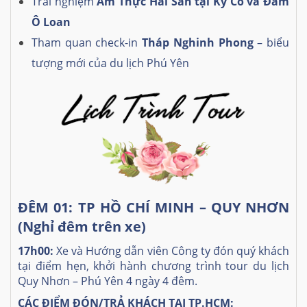
Trải nghiệm
Ẩm Thực Hải Sản tại Kỳ Co và Đầm
Ô Loan
Tham quan check-in
Tháp Nghinh Phong
– biểu
tượng mới của du lịch Phú Yên
ĐÊM 01: TP HỒ CHÍ MINH – QUY NHƠN
(Nghỉ đêm trên xe)
17h00:
Xe và Hướng dẫn viên Công ty đón quý khách
tại điểm hẹn, khởi hành chương trình tour du lịch
Quy Nhơn – Phú Yên 4 ngày 4 đêm.
CÁC ĐIỂM ĐÓN/TRẢ KHÁCH TẠI TP.HCM: