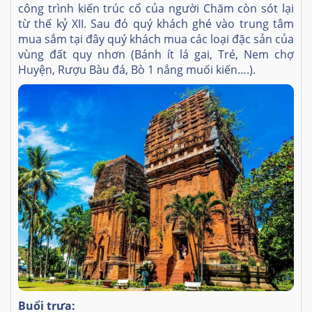
công trình kiến trúc cổ của người Chăm còn sót lại
từ thế kỷ XII. Sau đó quý khách ghé vào trung tâm
mua sắm tại đây quý khách mua các loại đặc sản của
vùng đất quy nhơn (Bánh ít lá gai, Tré, Nem chợ
Huyện, Rượu Bàu đá, Bò 1 nắng muối kiến….).
Buổi trưa: