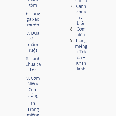
sốt cà
tôm
Canh
chua
6. Lòng
cá
gà xào
biển
mướp
Cơm
7. Dưa
niêu
cà +
Tráng
mắm
miệng
ruột
+ Trà
đá +
8. Canh
Khăn
Chua cá
lạnh
Lóc
9. Cơm
Niêu/
Cơm
trắng
10.
Tráng
miệng