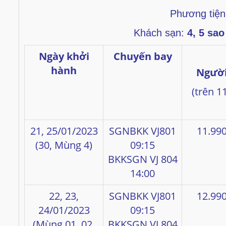
Phương tiệ
Khách sạn:
4, 5 sao
Ngày khởi
Chuyến bay
hành
Người
(trên 11
21, 25/01/2023
SGNBKK VJ801
11.99
(30, Mùng 4)
09:15
BKKSGN VJ 804
14:00
22, 23,
SGNBKK VJ801
12.99
24/01/2023
09:15
(Mùng 01, 02,
BKKSGN VJ 804