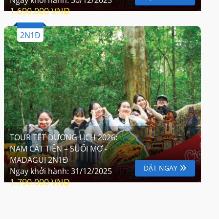
1.690.000 VNĐ
2N1Đ
TOUR TẾT DƯƠNG LỊCH 2026:
NAM CÁT TIÊN – SUỐI MƠ -
MADAGUI 2N1Đ
ĐẶT NGAY
Ngay khởi hành:
31/12/2025
1.790.000 VNĐ