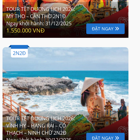
TOUR TẾT DƯƠNG LỊCH 2026:
MỸ THO – CẦN THƠ 2N1Đ
Ngay khởi hành:
31/12/2025
ĐẶT NGAY
1.550.000 VNĐ
2N2Đ
TOUR TẾT DƯƠNG LỊCH 2026:
VĨNH HY – HANG RÁI – CỔ
THẠCH – NINH CHỮ 2N2Đ
ĐẶT NGAY
Ngay khởi hành:
30/12/2025