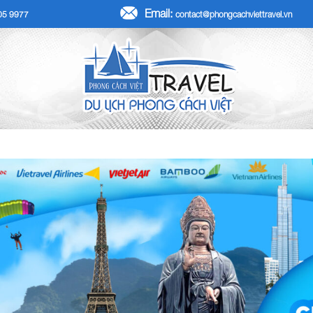
Email:
705 9977
contact@phongcachviettravel.vn
R TẾT DƯƠNG LỊCH 2026
TOUR KHÁCH ĐOÀN