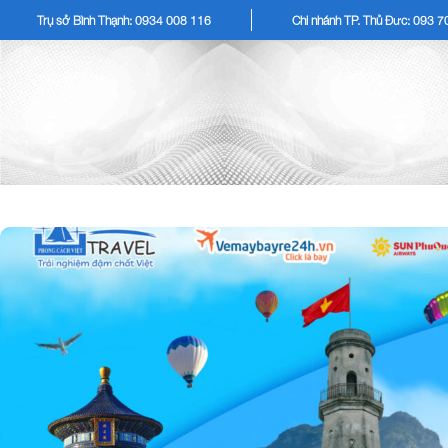
Trụ sở Bình Thạnh: 0934 008 116
Chi nhánh TP. Thủ Đức: 093 
TOUR KHÁCH LẺ
TOU