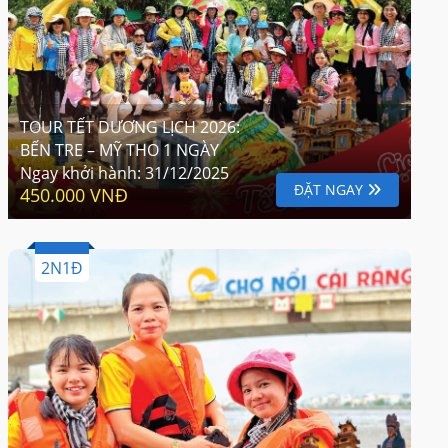
TOUR TẾT DƯƠNG LỊCH 2026:
BẾN TRE – MỸ THO 1 NGÀY
Ngay khởi hành:
31/12/2025
ĐẶT NGAY
450.000 VNĐ
2N1Đ