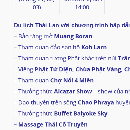
03)
14:00
Du lịch Thái Lan với chương trình hấp dẫ
– Bảo tàng mở
Muang Boran
– Tham quan đảo san hô
Koh Larn
– Tham quan tượng Phật khắc trên núi
Trâ
– Viếng
Phật
Tứ Diện, Chùa Phật Vàng
, 
– Tham quan
Chợ Nổi 4 Miền
– Thưởng thức
Alcazar Show
– show của nh
– Dạo thuyền trên sông
Chao Phraya
huyền
– Thưởng thức
Buffet Baiyoke Sky
– Massage Thái Cổ Truyền