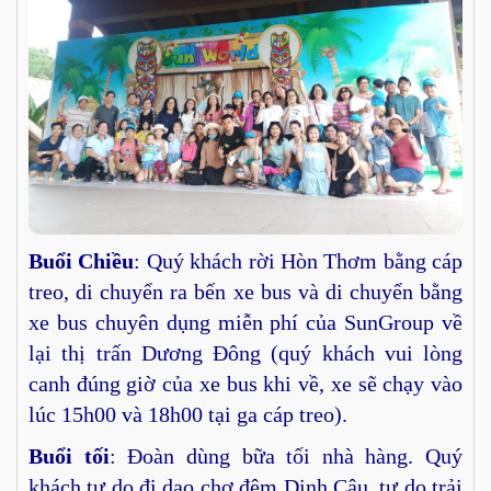
Buổi Chiều
: Quý khách rời Hòn Thơm bằng cáp
treo, di chuyển ra bến xe bus và di chuyển bằng
xe bus chuyên dụng miễn phí của SunGroup về
lại thị trấn Dương Đông (quý khách vui lòng
canh đúng giờ của xe bus khi về, xe sẽ chạy vào
lúc 15h00 và 18h00 tại ga cáp treo).
Buổi tối
: Đoàn dùng bữa tối nhà hàng. Quý
khách tự do đi dạo chợ đêm Dinh Cậu, tự do trải