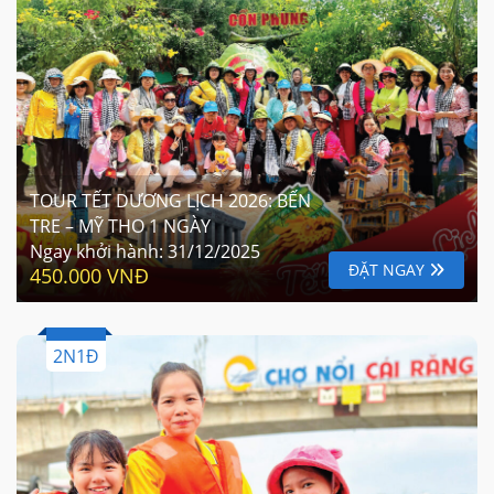
TOUR TẾT DƯƠNG LỊCH 2026: BẾN
TRE – MỸ THO 1 NGÀY
Ngay khởi hành:
31/12/2025
ĐẶT NGAY
450.000 VNĐ
2N1Đ