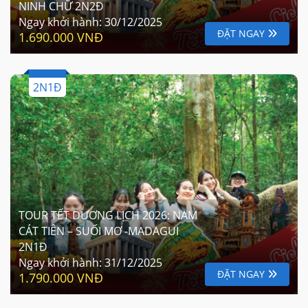
NINH CHỮ 2N2Đ
Ngay khởi hành:
30/12/2025
ĐẶT NGAY
1.690.000 VNĐ
2N1Đ
TOUR TẾT DƯƠNG LỊCH 2026: NAM
CÁT TIÊN – SUỐI MƠ -MADAGUI
2N1Đ
Ngay khởi hành:
31/12/2025
ĐẶT NGAY
1.790.000 VNĐ