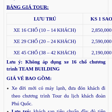
BẢNG GIÁ TOUR:
LƯU TRÚ
KS 1 SA
XE 16 CHỔ (10 – 14 KHÁCH)
2,850,000
XE 29 CHỔ (20 – 24 KHÁCH)
2,590,000
XE 45 CHỔ (38 – 42 KHÁCH)
2,190,000
Lưu ý: Không áp dụng xe 16 chổ chương
trình TEAM BUILDING
GIÁ VÉ BAO GỒM
:
Xe đời mới có máy lạnh, đưa đón khách đi
theo chương trình Tour du lịch khách đoàn
Phú Quốc.
Lưu
trú:
khách sạn tiêu chuẩn đầy đủ tiện