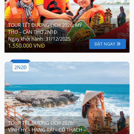
TOUR TẾT DƯƠNG LỊCH 2026: MỸ
THO – CẦN THƠ 2N1Đ
Ngay khởi hành:
31/12/2025
ĐẶT NGAY
1.550.000 VNĐ
2N2Đ
TOUR TẾT DƯƠNG LỊCH 2026:
VĨNH HY – HANG RÁI – CỔ THẠCH –