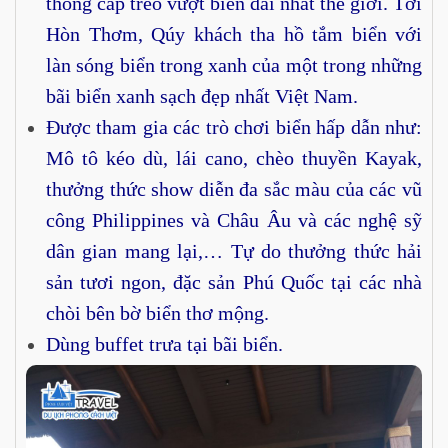
thống cáp treo vượt biển dài nhất thế giới. Tới
Hòn Thơm, Qúy khách tha hồ tắm biển với
làn sóng biển trong xanh của một trong những
bãi biển xanh sạch đẹp nhất Việt Nam.
Được tham gia các trò chơi biển hấp dẫn như:
Mô tô kéo dù, lái cano, chèo thuyền Kayak,
thưởng thức show diễn đa sắc màu của các vũ
công Philippines và Châu Âu và các nghệ sỹ
dân gian mang lại,… Tự do thưởng thức hải
sản tươi ngon, đặc sản Phú Quốc tại các nhà
chòi bên bờ biển thơ mộng.
Dùng buffet trưa tại bãi biển.