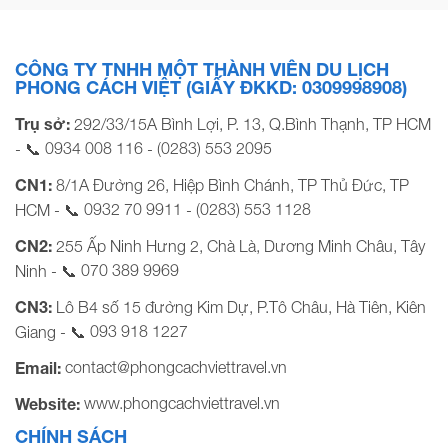
CÔNG TY TNHH MỘT THÀNH VIÊN DU LỊCH
PHONG CÁCH VIỆT (GIẤY ĐKKD: 0309998908)
Trụ sở:
292/33/15A Bình Lợi, P. 13, Q.Bình Thạnh, TP HCM
0934 008 116
(0283) 553 2095
- 📞
-
CN1:
8/1A Đường 26, Hiệp Bình Chánh, TP Thủ Đức, TP
0932 70 9911
(0283) 553 1128
HCM - 📞
-
CN2:
255 Ấp Ninh Hưng 2, Chà Là, Dương Minh Châu, Tây
070 389 9969
Ninh - 📞
CN3:
Lô B4 số 15 đường Kim Dự, P.Tô Châu, Hà Tiên, Kiên
093 918 1227
Giang - 📞
contact@phongcachviettravel.vn
Email:
www.phongcachviettravel.vn
Website:
CHÍNH SÁCH