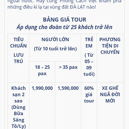
ngoài nước. Hãy cùng Phong Cách Việt khám phá
những điều kì lạ tại vùng đất ĐÀ LẠT nào!
BẢNG GIÁ TOUR
Áp dụng cho đoàn từ 25 khách trở lên
TIÊU
NGƯỜI LỚN
TRẺ
PHƯƠNG
CHUẨN
EM
TIỆN DI
(Từ 10 tuổi
trở lên)
CHUYỂN
LƯU
( Từ
TRÚ
05 –
18 – 25
> 35 pax
09
pax
tuổi)
Khách
1,990,000
1,590,000
60%
XE GHẾ
sạn 2
giá
NGÃ ĐỜI
sao
tour
MỚI
(Dùng
Bữa
Sáng
Tô/Ly)