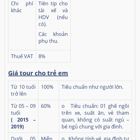
Chi phí
Tiền tip cho
khác
tài xế và
HDV (nếu
có).
Các khoản
phụ thu.
Thuế VAT
8%
Giá tour cho trẻ em
Từ 10 tuổi
100%
Tiêu chuẩn như người lớn.
trở lên
Từ 05 – 09
60%
o Tiêu chuẩn: 01 ghế ngồi
tuổi
trên xe, suất ăn, vé tham
( 2015 –
quan, không có suất ngủ –
2019)
bé ngủ chung với gia đình.
Dưới 05
Miễn
o Không tính vé, gia đình tự