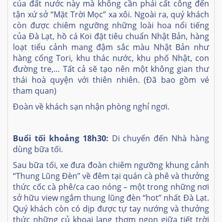
của đất nước này mà không cần phải cất công đến
tận xứ sở “Mặt Trời Mọc” xa xôi. Ngoài ra, quý khách
còn được chiêm ngưỡng những loài hoa nổi tiếng
của Đà Lạt, hồ cá Koi đặt tiêu chuẩn Nhật Bản, hàng
loạt tiểu cảnh mang đậm sắc màu Nhật Bản như
hàng cổng Tori, khu thác nước, khu phố Nhật, con
đường tre,… Tất cả sẽ tạo nên một không gian thư
thái hoà quyện với thiên nhiên. (Đã bao gồm vé
tham quan)
Đoàn về khách sạn nhận phòng nghỉ ngơi.
Buổi tối khoảng 18h30:
Di chuyển đến Nhà hàng
dùng bữa tối.
Sau bữa tối, xe đưa đoàn chiêm ngưỡng khung cảnh
‘‘Thung Lũng Đèn’’
về đêm tại quán cà phê và thưởng
thức cốc cà phê/ca cao nóng – một trong những nơi
sở hữu view ngắm thung lũng đèn ‘‘hot’’ nhất Đà Lạt.
Quý khách còn có dịp được tự tay nướng và thưởng
thức những củ khoai lang thơm ngon giữa tiết trời