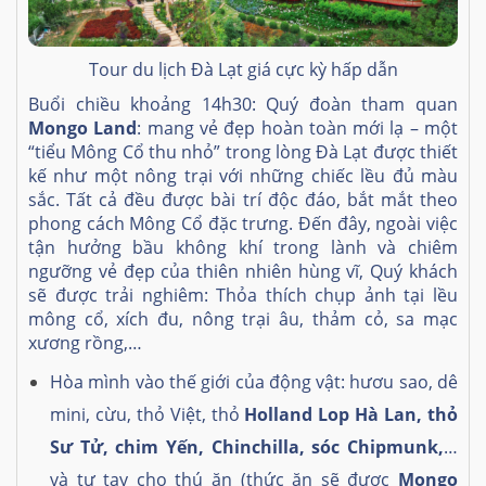
Tour du lịch Đà Lạt giá cực kỳ hấp dẫn
Buổi chiều khoảng 14h30: Quý đoàn tham quan
Mongo Land
: mang vẻ đẹp hoàn toàn mới lạ – một
“tiểu Mông Cổ thu nhỏ”
trong lòng Đà Lạt được thiết
kế như một nông trại với những chiếc lều đủ màu
sắc. Tất cả đều được bài trí độc đáo, bắt mắt theo
phong cách Mông Cổ đặc trưng. Đến đây, ngoài việc
tận hưởng bầu không khí trong lành và chiêm
ngưỡng vẻ đẹp của thiên nhiên hùng vĩ, Quý khách
sẽ được trải nghiêm: Thỏa thích chụp ảnh tại lều
mông cổ, xích đu, nông trại âu, thảm cỏ, sa mạc
xương rồng,…
Hòa mình vào thế giới của động vật: hươu sao, dê
mini, cừu, thỏ Việt, thỏ
Holland Lop Hà Lan, thỏ
Sư Tử, chim Yến, Chinchilla, sóc Chipmunk,
…
và tự tay cho thú ăn (thức ăn sẽ được
Mongo