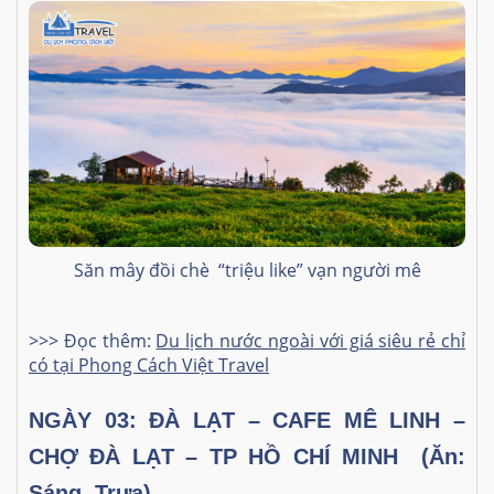
Săn mây đồi chè “triệu like” vạn người mê
>>> Đọc thêm:
Du lịch
nước ngoài với giá siêu rẻ chỉ
có tại Phong Cách Việt Travel
NGÀY 03: ĐÀ LẠT – CAFE MÊ LINH –
CHỢ ĐÀ LẠT – TP HỒ CHÍ MINH (Ăn:
Sáng, Trưa)