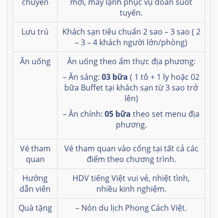
chuyển
mới, máy lạnh phục vụ đoàn suốt
tuyến.
Lưu trú
Khách sạn tiêu chuẩn 2 sao – 3 sao ( 2
– 3 – 4 khách người lớn/phòng)
Ăn uống
Ăn uống theo ẩm thực địa phương:
– Ăn sáng:
03 bữa
( 1 tô + 1 ly hoặc 02
bữa Buffet tại khách sạn từ 3 sao trở
lên)
– Ăn chính:
05 bữa
theo set menu địa
phương.
Vé tham
Vé tham quan vào cổng tại tất cả các
quan
điểm theo chương trình.
Hướng
HDV tiếng Việt vui vẻ, nhiệt tình,
dẫn viên
nhiều kinh nghiệm.
Quà tặng
– Nón du lịch Phong Cách Việt.