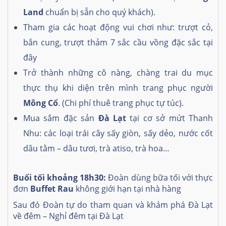
Land
chuẩn bị sẵn cho quý khách).
Tham gia các hoạt động vui chơi như: trượt cỏ,
bắn cung, trượt thảm 7 sắc cầu vồng đặc sắc tại
đây
Trở thành những cô nàng, chàng trai du mục
thực thụ khi diện trên mình trang phục người
Mông Cổ
. (Chi phí thuê trang phục tự túc).
Mua sắm đặc sản
Đà Lạt
tại cơ sở mứt Thanh
Nhu: các loại trái cây sấy giòn, sấy dẻo, nước cốt
dâu tằm – dâu tươi, trà atiso, trà hoa…
Buổi tối khoảng
18h3
0:
Đoàn dùng bữa tối với thực
đơn
Buffet Rau
không giới hạn tại nhà hàng
Sau đó Đoàn tự do tham quan và khám phá Đà Lạt
về đêm – Nghỉ đêm tại Đà Lạt