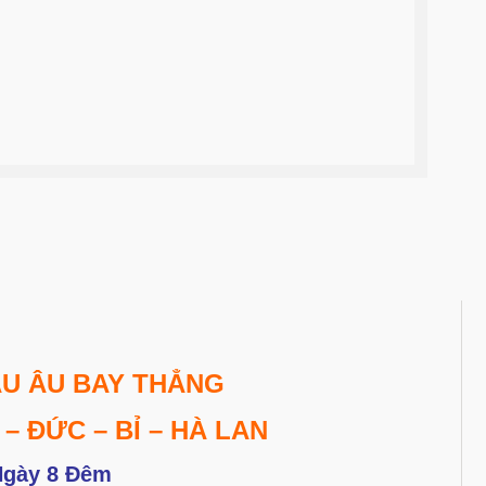
ÂU ÂU BAY THẲNG
 ĐỨC – BỈ – HÀ LAN
Ngày 8 Đêm