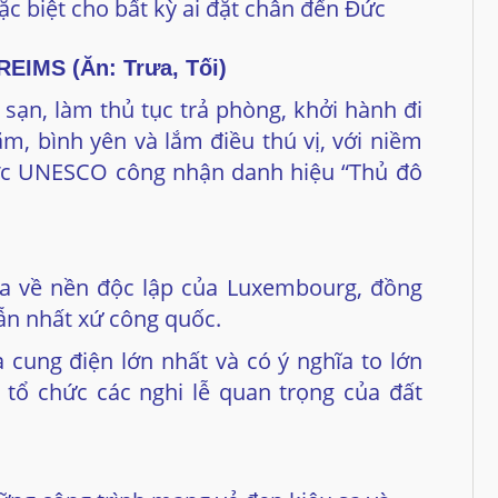
ặc biệt cho bất kỳ ai đặt chân đến Đức
IMS (Ăn: Trưa, Tối)
ạn, làm thủ tục trả phòng, khởi hành đi
ãm, bình yên và lắm điều thú vị, với niềm
ược UNESCO công nhận danh hiệu “Thủ đô
ia về nền độc lập của Luxembourg, đồng
ẫn nhất xứ công quốc.
à cung điện lớn nhất và có ý nghĩa to lớn
tổ chức các nghi lễ quan trọng của đất