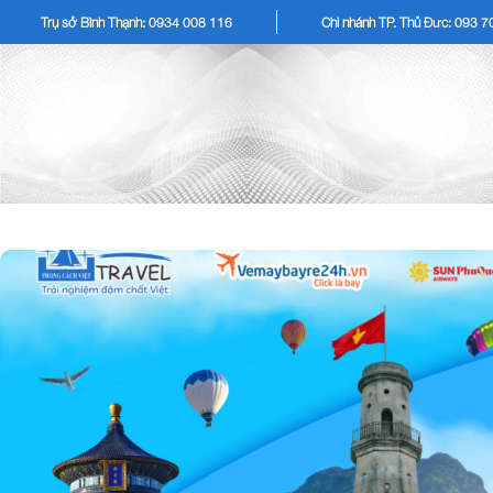
Trụ sở Bình Thạnh: 0934 008 116
Chi nhánh TP. Thủ Đức: 093 
TOUR KHÁCH LẺ
TOU