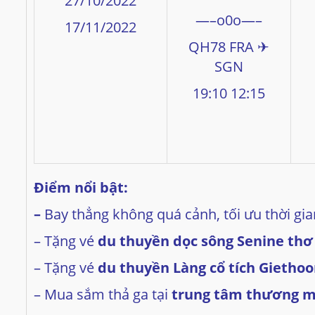
27/10/2022
—–o0o—–
17/11/2022
QH78 FRA ✈
SGN
19:10 12:15
Điểm nổi bật:
–
Bay thẳng không quá cảnh, tối ưu thời g
– Tặng vé
du thuyền dọc sông Senine thơ
– Tặng vé
du thuyền Làng cổ tích Giethoo
– Mua sắm thả ga tại
trung tâm thương mạ