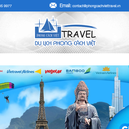
Email:
705 9977
contact@phongcachviettravel.vn
R TẾT DƯƠNG LỊCH 2026
TOUR KHÁCH ĐOÀN