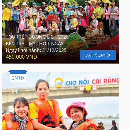
TOUR TẾT DƯƠNG LỊCH 2026:
BẾN TRE – MỸ THO 1 NGÀY
Ngay khởi hành:
31/12/2025
ĐẶT NGAY
450.000 VNĐ
2N1Đ