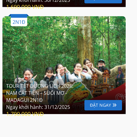
1.690.000 VNĐ
2N1Đ
TOUR TẾT DƯƠNG LỊCH 2026:
NAM CÁT TIÊN – SUỐI MƠ -
MADAGUI 2N1Đ
ĐẶT NGAY
Ngay khởi hành:
31/12/2025
1.790.000 VNĐ