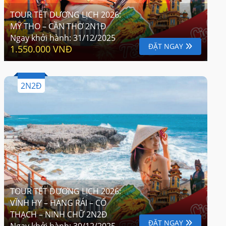
TOUR TẾT DƯƠNG LỊCH 2026:
MỸ THO – CẦN THƠ 2N1Đ
Ngay khởi hành:
31/12/2025
ĐẶT NGAY
1.550.000 VNĐ
2N2Đ
TOUR TẾT DƯƠNG LỊCH 2026:
VĨNH HY – HANG RÁI – CỔ
THẠCH – NINH CHỮ 2N2Đ
ĐẶT NGAY
Ngay khởi hành:
30/12/2025