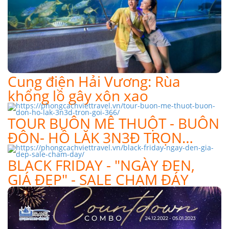
Cung điện Hải Vương: Rùa
khổng lồ gây xôn xao
TOUR BUÔN MÊ THUỘT - BUÔN
ĐÔN- HỒ LĂK 3N3Đ TRỌN…
BLACK FRIDAY - "NGÀY ĐEN,
GIÁ ĐẸP" - SALE CHẠM ĐÁY