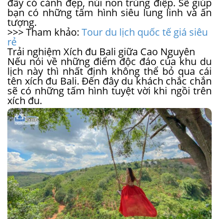
đây có cảnh đẹp, núi non trùng điệp. Sẽ giúp
bạn có những tấm hình siêu lung linh và ấn
tượng.
>>> Tham khảo:
Tour du lịch quốc tế giá siêu
rẻ
Trải nghiệm Xích đu Bali giữa Cao Nguyên
Nếu nói về những điểm độc đáo của khu du
lịch này thì nhất định không thể bỏ qua cái
tên xích đu Bali. Đến đây du khách chắc chắn
sẽ có những tấm hình tuyệt vời khi ngồi trên
xích đu.