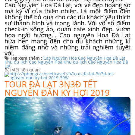
Cao Nguyên Hoa Đà Lạt, với vẻ đẹp hoang sơ
mà kỳ vĩ của thiên nhiên. Là một điểm đến
không thể bỏ qua cho các du khách yêu thích
sự thanh bình và trong lành. Với vô số điểm
check-in sống ảo, quán cafe xinh đẹp, vườn
hoa ngát hương… Cao nguyên Hoa Đà Lạt
hứa hẹn mang đến cho du khách những kỉ
niệm đáng nhớ và những trải nghiệm tuyệt
vời.
Tag xem thêm :
Cao Nguyên Hoa
Cao Nguyên Hoa Đà Lạt
Khu du lịch Cao Nguyên Hoa
Khu du lịch Cao Nguyên Hoa Đà
Lạt
Bài viết liên quan
TOUR ĐÀ LẠT 3N3Đ TẾT
NGUYÊN ĐÁN KỶ HỢI 2019