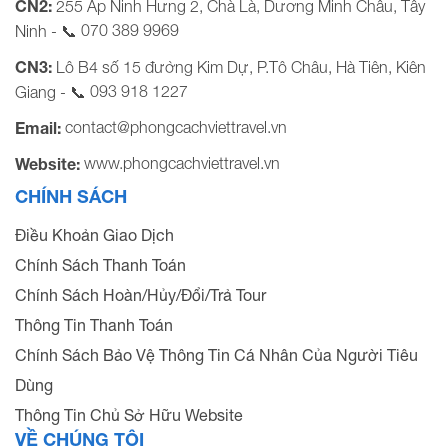
CN2:
255 Ấp Ninh Hưng 2, Chà Là, Dương Minh Châu, Tây
070 389 9969
Ninh - 📞
CN3:
Lô B4 số 15 đường Kim Dự, P.Tô Châu, Hà Tiên, Kiên
093 918 1227
Giang - 📞
contact@phongcachviettravel.vn
Email:
www.phongcachviettravel.vn
Website:
CHÍNH SÁCH
Điều Khoản Giao Dịch
Chính Sách Thanh Toán
Chính Sách Hoàn/Hủy/Đổi/Trả Tour
Thông Tin Thanh Toán
Chính Sách Bảo Vệ Thông Tin Cá Nhân Của Người Tiêu
Dùng
Thông Tin Chủ Sở Hữu Website
VỀ CHÚNG TÔI