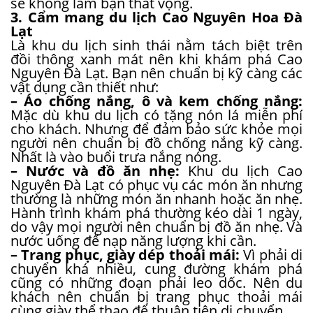
sẽ không làm bạn thất vọng.
3. Cẩm mang du lịch Cao Nguyên Hoa Đà
Lạt
Là khu du lịch sinh thái nằm tách biệt trên
đồi thông xanh mát nên khi khám phá Cao
Nguyên Đà Lạt. Bạn nên chuẩn bị kỹ càng các
vật dụng cần thiết như:
– Áo chống nắng, ô và kem chống nắng:
M
ặc dù khu du lịch có tặng nón lá miễn phí
cho khách. Nhưng để đảm bảo sức khỏe mọi
người nên chuẩn bị đồ chống nắng kỹ càng.
Nhất là vào buổi trưa nắng nóng.
– Nước và đồ ăn nhẹ:
Khu du lịch Cao
Nguyên Đà Lạt có phục vụ các món ăn nhưng
thường là những món ăn nhanh hoặc ăn nhẹ.
Hành trình khám phá thường kéo dài 1 ngày,
do vậy mọi người nên chuẩn bị đồ ăn nhẹ. Và
nước uống để nạp năng lượng khi cần.
– Trang phục, giày dép thoải mái:
Vì phải di
chuyển khá nhiều, cung đường khám phá
cũng có những đoạn phải leo dốc. Nên du
khách nên chuẩn bị trang phục thoải mái
cùng giày thể thao để thuận tiện di chuyển.