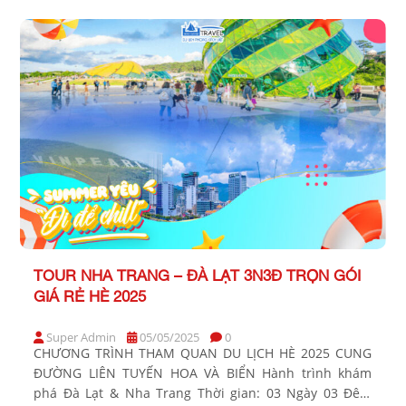
tiện: Xe giường nằm Khởi hành: Tối thứ 5 hàng tuần
BẢNG GIÁ TOUR KHỞI HÀNH […]
TOUR NHA TRANG – ĐÀ LẠT 3N3Đ TRỌN GÓI
GIÁ RẺ HÈ 2025
Super Admin
05/05/2025
0
CHƯƠNG TRÌNH THAM QUAN DU LỊCH HÈ 2025 CUNG
ĐƯỜNG LIÊN TUYẾN HOA VÀ BIỂN Hành trình khám
phá Đà Lạt & Nha Trang Thời gian: 03 Ngày 03 Đêm