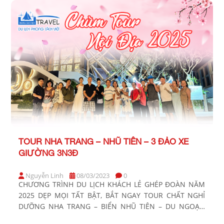
TOUR KHỞI HÀNH TỪ TP. […]
TOUR NHA TRANG – NHŨ TIÊN – 3 ĐẢO XE
GIƯỜNG 3N3Đ
Nguyễn Linh
08/03/2023
0
CHƯƠNG TRÌNH DU LỊCH KHÁCH LẺ GHÉP ĐOÀN NĂM
2025 DẸP MỌI TẤT BẬT, BẮT NGAY TOUR CHẤT NGHỈ
DƯỠNG NHA TRANG – BIỂN NHŨ TIÊN – DU NGOẠN
VỊNH NHA TRANG Thời gian: 3 Ngày 3 Đêm Phương