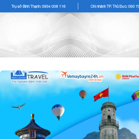
Trụ sở Bình Thạnh: 0934 008 116
Chi nhánh TP. Thủ Đức: 093 
TOUR KHÁCH LẺ
TOU