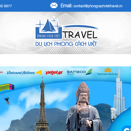
Email:
705 9977
contact@phongcachviettravel.vn
R TẾT DƯƠNG LỊCH 2026
TOUR KHÁCH ĐOÀN