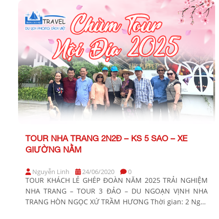
(tức 29,30,31/01; […]
TOUR NHA TRANG 2N2Đ – KS 5 SAO – XE
GIƯỜNG NẰM
Nguyễn Linh
24/06/2020
0
TOUR KHÁCH LẺ GHÉP ĐOÀN NĂM 2025 TRẢI NGHIỆM
NHA TRANG – TOUR 3 ĐẢO – DU NGOẠN VỊNH NHA
TRANG HÒN NGỌC XỨ TRẦM HƯƠNG Thời gian: 2 Ngày
2 Đêm Phương tiện: Xe giường nằm Khách sạn: 5 sao