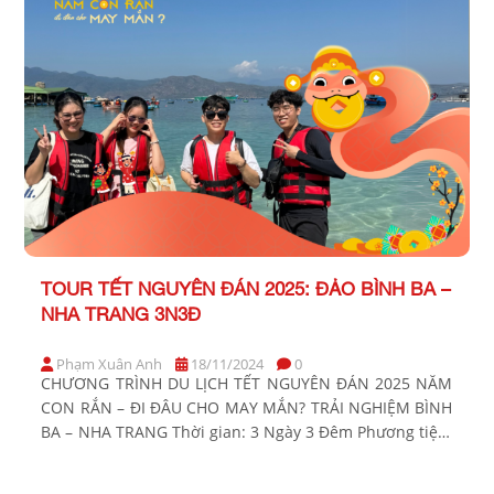
TOUR TẾT NGUYÊN ĐÁN 2025: ĐẢO BÌNH BA –
NHA TRANG 3N3Đ
Phạm Xuân Anh
18/11/2024
0
CHƯƠNG TRÌNH DU LỊCH TẾT NGUYÊN ĐÁN 2025 NĂM
CON RẮN – ĐI ĐÂU CHO MAY MẮN? TRẢI NGHIỆM BÌNH
BA – NHA TRANG Thời gian: 3 Ngày 3 Đêm Phương tiện:
Xe ghế ngã, tàu cano, xe jeep Khởi hành: Tối mùng
1,2,3,4 Tết (Tối 29,30,31/01; 01/02/2025 DL) BẢNG GIÁ