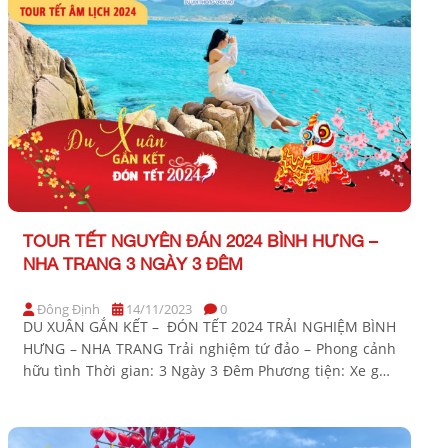
TOUR TẾT NGUYÊN ĐÁN 2024 BÌNH HƯNG –
NHA TRANG 3 NGÀY 3 ĐÊM
Đông Định
14/11/2023
0
DU XUÂN GẮN KẾT – ĐÓN TẾT 2024 TRẢI NGHIỆM BÌNH
HƯNG – NHA TRANG Trải nghiệm tứ đảo – Phong cảnh
hữu tình Thời gian: 3 Ngày 3 Đêm Phương tiện: Xe ghế
ngồi Khởi hành Tết Âm Lịch: Tối mùng 2, 3 Bảng giá
Tour khởi hành từ TP Hồ Chí Minh Khách hàng […]