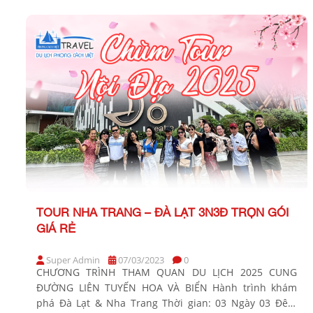
Khởi hành: Tối thứ 6 hàng tuần BẢNG GIÁ TOUR KHỞI
HÀNH TỪ TP. […]
TOUR NHA TRANG – ĐÀ LẠT 3N3Đ TRỌN GÓI
GIÁ RẺ
Super Admin
07/03/2023
0
CHƯƠNG TRÌNH THAM QUAN DU LỊCH 2025 CUNG
ĐƯỜNG LIÊN TUYẾN HOA VÀ BIỂN Hành trình khám
phá Đà Lạt & Nha Trang Thời gian: 03 Ngày 03 Đêm