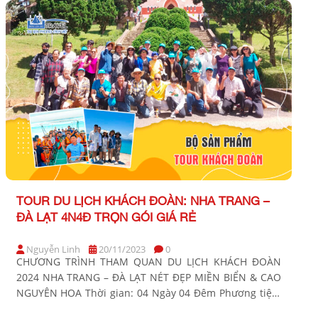
hành: […]
TOUR DU LỊCH KHÁCH ĐOÀN: NHA TRANG –
ĐÀ LẠT 4N4Đ TRỌN GÓI GIÁ RẺ
Nguyễn Linh
20/11/2023
0
CHƯƠNG TRÌNH THAM QUAN DU LỊCH KHÁCH ĐOÀN
2024 NHA TRANG – ĐÀ LẠT NÉT ĐẸP MIỀN BIỂN & CAO
NGUYÊN HOA Thời gian: 04 Ngày 04 Đêm Phương tiện:
Xe ghế ngã Khởi hành: BẢNG GIÁ TOUR KHÁCH HÀNG