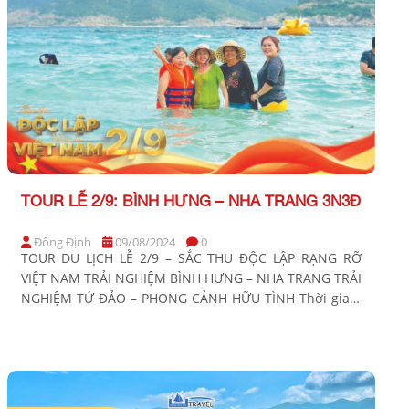
TOUR LỄ 2/9: BÌNH HƯNG – NHA TRANG 3N3Đ
Đông Định
09/08/2024
0
TOUR DU LỊCH LỄ 2/9 – SẮC THU ĐỘC LẬP RẠNG RỠ
VIỆT NAM TRẢI NGHIỆM BÌNH HƯNG – NHA TRANG TRẢI
NGHIỆM TỨ ĐẢO – PHONG CẢNH HỮU TÌNH Thời gian:
3 Ngày 3 Đêm Phương tiện: Xe ghế ngồi, tàu tham quan
xe điện Khởi hành: Tối 29, 30/08 BẢNG GIÁ TOUR KHỞI
[…]