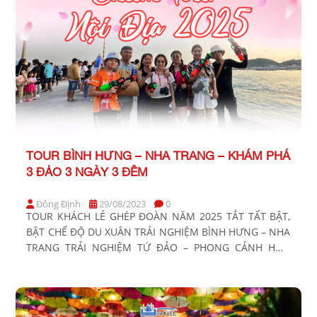
TOUR BÌNH HƯNG – NHA TRANG – KHÁM PHÁ
3 ĐẢO 3 NGÀY 3 ĐÊM
Đông Định
29/08/2023
0
TOUR KHÁCH LẺ GHÉP ĐOÀN NĂM 2025 TẮT TẤT BẬT,
BẬT CHẾ ĐỘ DU XUÂN TRẢI NGHIỆM BÌNH HƯNG – NHA
TRANG TRẢI NGHIỆM TỨ ĐẢO – PHONG CẢNH HỮU
TÌNH Thời gian: 3 Ngày 3 Đêm Phương tiện: Xe ghế
ngồi, ca nô, xe điện Khởi hành: Tối thứ 5 BẢNG GIÁ
TOUR KHỞI […]