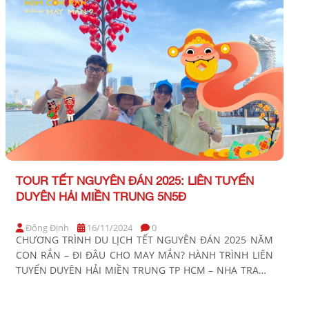
TOUR TẾT NGUYÊN ĐÁN 2025: LIÊN TUYẾN
DUYÊN HẢI MIỀN TRUNG 5N5Đ
Đông Định
16/11/2024
0
CHƯƠNG TRÌNH DU LỊCH TẾT NGUYÊN ĐÁN 2025 NĂM
CON RẮN – ĐI ĐÂU CHO MAY MẮN? HÀNH TRÌNH LIÊN
TUYẾN DUYÊN HẢI MIỀN TRUNG TP HCM – NHA TRANG
– PHÚ YÊN – QUY NHƠN – HỘI AN – ĐÀ NẴNG Thời
gian: 5 Ngày 5 Đêm Phương tiện: Xe ghế ngã Khởi