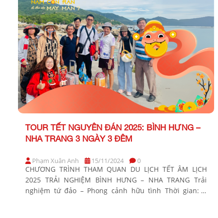
TOUR TẾT NGUYÊN ĐÁN 2025: BÌNH HƯNG –
NHA TRANG 3 NGÀY 3 ĐÊM
Phạm Xuân Anh
15/11/2024
0
CHƯƠNG TRÌNH THAM QUAN DU LỊCH TẾT ÂM LỊCH
2025 TRẢI NGHIỆM BÌNH HƯNG – NHA TRANG Trải
nghiệm tứ đảo – Phong cảnh hữu tình Thời gian: 3
Ngày 3 Đêm Phương tiện: Xe ghế ngã, tàu tham quan,
xe điện Khởi hành Tết Âm Lịch: Tối mùng 1, 2, 3, 4 Tết