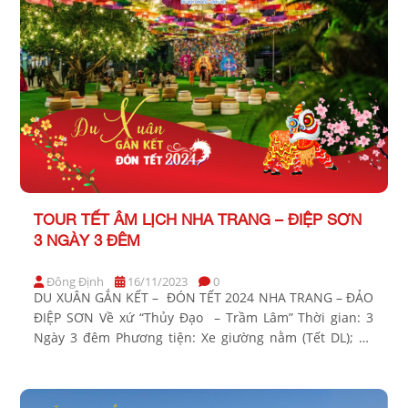
TOUR TẾT ÂM LỊCH NHA TRANG – ĐIỆP SƠN
3 NGÀY 3 ĐÊM
Đông Định
16/11/2023
0
DU XUÂN GẮN KẾT – ĐÓN TẾT 2024 NHA TRANG – ĐẢO
ĐIỆP SƠN Về xứ “Thủy Đạo – Trầm Lâm” Thời gian: 3
Ngày 3 đêm Phương tiện: Xe giường nằm (Tết DL); Xe
ghế ngồi (Tết AL) Khởi hành Tết Dương Lịch: 29/12 Bảng
giá Tour khởi hành từ TP Hồ Chí Minh […]