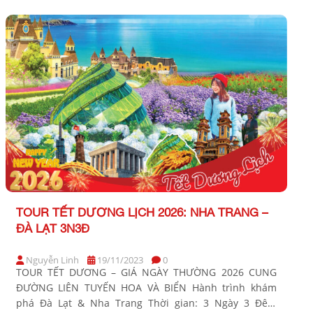
GIÁ TOUR CƠ BẢN (VND/khách) Khách sạn 2* Khách
sạn 3* Khách sạn 4* Người […]
TOUR TẾT DƯƠNG LỊCH 2026: NHA TRANG –
ĐÀ LẠT 3N3Đ
Nguyễn Linh
19/11/2023
0
TOUR TẾT DƯƠNG – GIÁ NGÀY THƯỜNG 2026 CUNG
ĐƯỜNG LIÊN TUYẾN HOA VÀ BIỂN Hành trình khám
phá Đà Lạt & Nha Trang Thời gian: 3 Ngày 3 Đêm