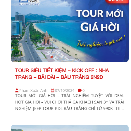
TOUR SIÊU TIẾT KIỆM – KICK OFF : NHA
TRANG – BÃI DÀI – BÀU TRẮNG 2N2Đ
Phạm Xuân Anh
07/10/2024
0
TOUR MỚI GIÁ HỜI – TRẢI NGHIỆM TUYỆT VỜI DEAL
HOT GIÁ HỜI – VUI CHƠI THẢ GA KHÁCH SẠN 3* VÀ TRẢI
NGHIỆM JEEP TOUR KDL BÀU TRẮNG CHỈ TỪ 990K Thời
gian: 2 Ngày 2 Đêm Phương tiện: Xe giường nằm Khởi
hành: Tối thứ 6 hàng tuần BẢNG GIÁ TOUR KHỞI HÀNH
[…]