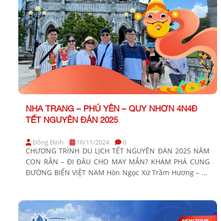
NHA TRANG – PHÚ YÊN – QUY NHƠN 4N4Đ
TẾT NGUYÊN ĐÁN 2025
Đông Định
16/11/2024
0
CHƯƠNG TRÌNH DU LỊCH TẾT NGUYÊN ĐÁN 2025 NĂM
CON RẮN – ĐI ĐÂU CHO MAY MẮN? KHÁM PHÁ CUNG
ĐƯỜNG BIỂN VIỆT NAM Hòn Ngọc Xứ Trầm Hương – Về
Xứ Nẫu – Đất Võ Huyền Thoại Thời gian: 4 Ngày 4 Đêm
Phương tiện: Xe ghế ngồi Khởi hành Tết Nguyên Đán
2025: […]