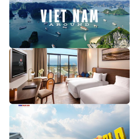
TOP 10 ĐỊA ĐIỂM DU LỊCH ĐƯỢC TÌM KIẾM NHIỀU
NHẤT…
Best Western Premier Sonasea Phú Quốc - Cực phẩm
nghỉ dưỡng…