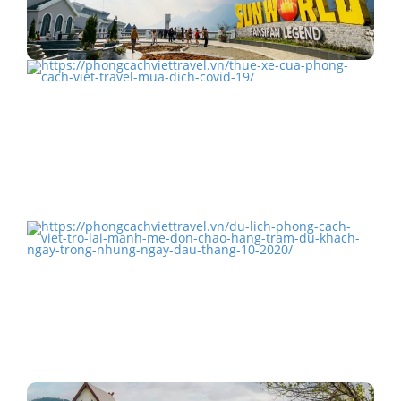
Giá vé cáp treo Sun World Fansipan Legend mới nhất
THUÊ XE CỦA PHONG CÁCH VIỆT TRAVEL MÙA DỊCH
COVID -…
Du Lịch Phong Cách Việt trở lại mạnh mẽ, đón chào…