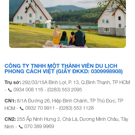
Đà Lạt Wonder: Ngôi làng châu Âu mộng mơ
CÔNG TY TNHH MỘT THÀNH VIÊN DU LỊCH
PHONG CÁCH VIỆT (GIẤY ĐKKD: 0309998908)
Trụ sở:
292/33/15A Bình Lợi, P. 13, Q.Bình Thạnh, TP HCM
0934 008 116
(0283) 553 2095
- 📞
-
CN1:
8/1A Đường 26, Hiệp Bình Chánh, TP Thủ Đức, TP
0932 70 9911
(0283) 553 1128
HCM - 📞
-
CN2:
255 Ấp Ninh Hưng 2, Chà Là, Dương Minh Châu, Tây
070 389 9969
Ninh - 📞