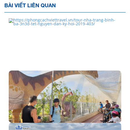
BÀI VIẾT LIÊN QUAN
TOUR NHA TRANG BÌNH BA 3N3Đ TẾT NGUYÊN ĐÁN
KỶ HỢI…
Công viên Jurassic Mile lớn nhất Singapore