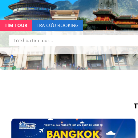
TÌM TOUR
TRA CỨU BOOKING
Tìm
kiếm:
T