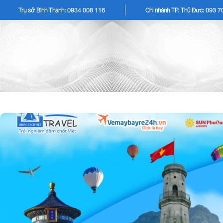
Trụ sở Bình Thạnh: 0934 008 116
Chi nhánh TP. Thủ Đức: 093 
TOUR KHÁCH LẺ
TOU