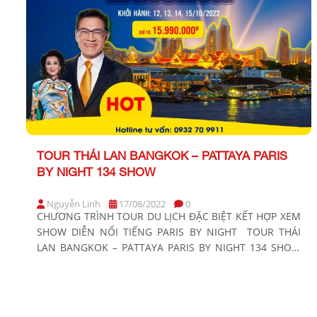
TOUR THÁI LAN BANGKOK – PATTAYA PARIS
BY NIGHT 134 SHOW
Nguyễn Linh
17/08/2022
0
CHƯƠNG TRÌNH TOUR DU LỊCH ĐẶC BIỆT KẾT HỢP XEM
SHOW DIỄN NỔI TIẾNG PARIS BY NIGHT TOUR THÁI
LAN BANGKOK – PATTAYA PARIS BY NIGHT 134 SHOW
Thời gian: 5 ngày 4 đêm Phương tiện: Máy bay Ngày
khởi hành Chuyến bay Người lớn (trên 11 tuổi) Trẻ em
(từ 5 – dưới 11 […]