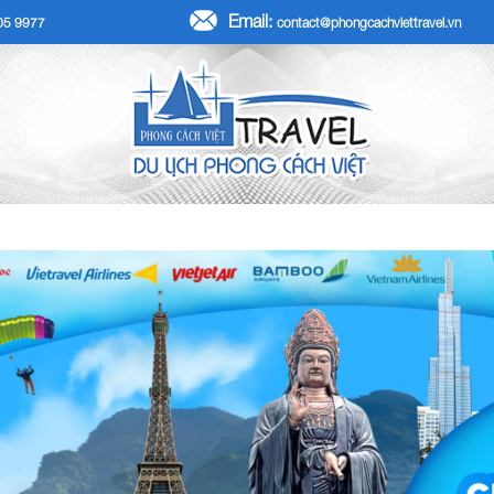
Email:
705 9977
contact@phongcachviettravel.vn
R TẾT DƯƠNG LỊCH 2026
TOUR KHÁCH ĐOÀN