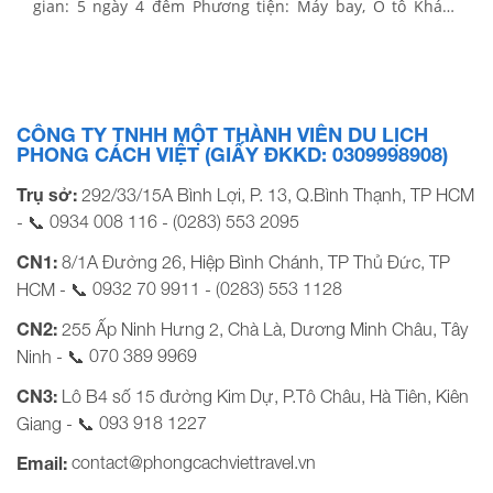
gian: 5 ngày 4 đêm Phương tiện: Máy bay, Ô tô Khách
sạn: 3, 4 sao Ngày khởi hành Chuyến bay Giá tour trọn
gói (VND) Người lớn(Trên 11 Tuổi) Trẻ em(2 – […]
CÔNG TY TNHH MỘT THÀNH VIÊN DU LỊCH
PHONG CÁCH VIỆT (GIẤY ĐKKD: 0309998908)
Trụ sở:
292/33/15A Bình Lợi, P. 13, Q.Bình Thạnh, TP HCM
0934 008 116
(0283) 553 2095
- 📞
-
CN1:
8/1A Đường 26, Hiệp Bình Chánh, TP Thủ Đức, TP
0932 70 9911
(0283) 553 1128
HCM - 📞
-
CN2:
255 Ấp Ninh Hưng 2, Chà Là, Dương Minh Châu, Tây
070 389 9969
Ninh - 📞
CN3:
Lô B4 số 15 đường Kim Dự, P.Tô Châu, Hà Tiên, Kiên
093 918 1227
Giang - 📞
contact@phongcachviettravel.vn
Email: