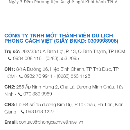
Ngày 3 Đêm Phương tiện: Xe ghế ngồi Khởi hành Tết Âm
Lịch: Tối mùng 2, 3 Bảng giá Tour khởi hành từ TP Hồ Chí
Minh KHÁCH HÀNG GIÁ TOUR CƠ […]
CÔNG TY TNHH MỘT THÀNH VIÊN DU LỊCH
PHONG CÁCH VIỆT (GIẤY ĐKKD: 0309998908)
Trụ sở:
292/33/15A Bình Lợi, P. 13, Q.Bình Thạnh, TP HCM
0934 008 116
(0283) 553 2095
- 📞
-
CN1:
8/1A Đường 26, Hiệp Bình Chánh, TP Thủ Đức, TP
0932 70 9911
(0283) 553 1128
HCM - 📞
-
CN2:
255 Ấp Ninh Hưng 2, Chà Là, Dương Minh Châu, Tây
070 389 9969
Ninh - 📞
CN3:
Lô B4 số 15 đường Kim Dự, P.Tô Châu, Hà Tiên, Kiên
093 918 1227
Giang - 📞
contact@phongcachviettravel.vn
Email: