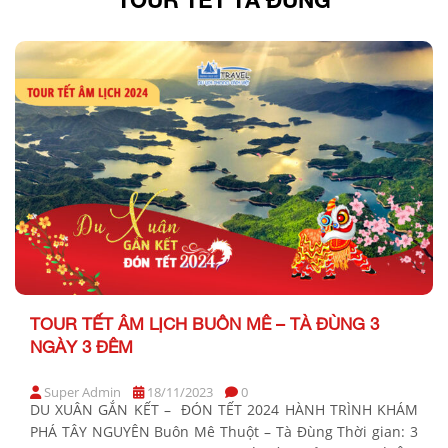
TOUR TẾT ÂM LỊCH BUÔN MÊ – TÀ ĐÙNG 3
NGÀY 3 ĐÊM
Super Admin
18/11/2023
0
DU XUÂN GẮN KẾT – ĐÓN TẾT 2024 HÀNH TRÌNH KHÁM
PHÁ TÂY NGUYÊN Buôn Mê Thuột – Tà Đùng Thời gian: 3