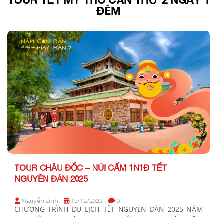
ĐÊM
TOUR CHÂU ĐỐC – NÚI CẤM 1N1Đ TẾT
NGUYÊN ĐÁN 2025
Nguyễn Linh
13/12/2023
0
CHƯƠNG TRÌNH DU LỊCH TẾT NGUYÊN ĐÁN 2025 NĂM