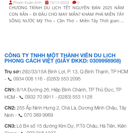
Phạm Xuân Anh
15/11/2024
0
CHƯƠNG TRÌNH DU LỊCH TẾT NGUYÊN ĐÁN 2025 NĂM
CON RẮN – ĐI ĐÂU CHO MAY MẮN? KHÁM PHÁ MIỀN TÂY
SÔNG NƯỚC Mỹ Tho – Cần Thơ – Miền Tây Thời gian: 2
Ngày 1 Đêm Phương tiện: Xe ghế ngã Khởi hành Tết
Nguyên Đán 2025: Sáng Mùng 2, 3, 4, 5 Tết […]
CÔNG TY TNHH MỘT THÀNH VIÊN DU LỊCH
PHONG CÁCH VIỆT (GIẤY ĐKKD: 0309998908)
Trụ sở:
292/33/15A Bình Lợi, P. 13, Q.Bình Thạnh, TP HCM
0934 008 116
(0283) 553 2095
- 📞
-
CN1:
8/1A Đường 26, Hiệp Bình Chánh, TP Thủ Đức, TP
0932 70 9911
(0283) 553 1128
HCM - 📞
-
CN2:
255 Ấp Ninh Hưng 2, Chà Là, Dương Minh Châu, Tây
070 389 9969
Ninh - 📞
CN3:
Lô B4 số 15 đường Kim Dự, P.Tô Châu, Hà Tiên, Kiên
093 918 1227