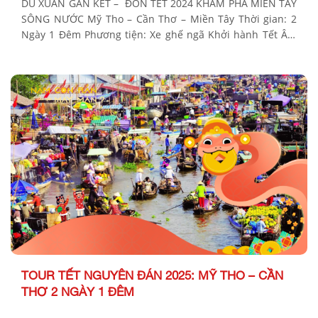
DU XUÂN GẮN KẾT – ĐÓN TẾT 2024 KHÁM PHÁ MIỀN TÂY
SÔNG NƯỚC Mỹ Tho – Cần Thơ – Miền Tây Thời gian: 2
Ngày 1 Đêm Phương tiện: Xe ghế ngã Khởi hành Tết Âm
Lịch: Sáng mùng 3, 4 Bảng giá Tour khởi hành từ TP Hồ
Chí Minh KHÁCH HÀNG GIÁ […]
TOUR TẾT NGUYÊN ĐÁN 2025: MỸ THO – CẦN
THƠ 2 NGÀY 1 ĐÊM