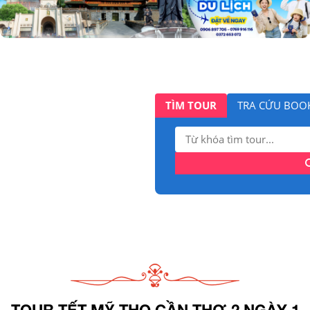
TÌM TOUR
TRA CỨU BOO
Tìm
kiếm:
TOUR TẾT MỸ THO CẦN THƠ 2 NGÀY 1