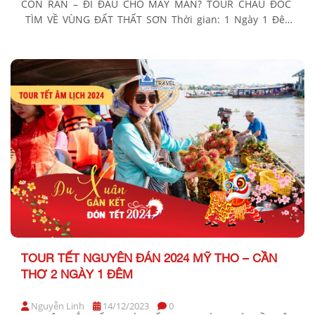
CON RẮN – ĐI ĐÂU CHO MAY MẮN? TOUR CHÂU ĐỐC
TÌM VỀ VÙNG ĐẤT THẤT SƠN Thời gian: 1 Ngày 1 Đêm
Phương tiện: Xe giường nằm Khởi hành Tết Nguyên Đán
2025: Tối Mùng 1, 2, 8, 9, 10 (tức Tối 29, 30/01; 05, […]
TOUR TẾT NGUYÊN ĐÁN 2024 MỸ THO – CẦN
THƠ 2 NGÀY 1 ĐÊM
Nguyễn Linh
14/12/2023
0