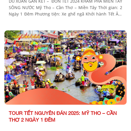
DU XUÂN GẮN KẾT – ĐÓN TẾT 2024 KHÁM PHÁ MIỀN TÂY
SÔNG NƯỚC Mỹ Tho – Cần Thơ – Miền Tây Thời gian: 2
Ngày 1 Đêm Phương tiện: Xe ghế ngã Khởi hành Tết Âm
Lịch: Sáng mùng 3, 4 Bảng giá Tour khởi hành từ TP Hồ
Chí Minh KHÁCH HÀNG GIÁ […]
TOUR TẾT NGUYÊN ĐÁN 2025: MỸ THO – CẦN
THƠ 2 NGÀY 1 ĐÊM