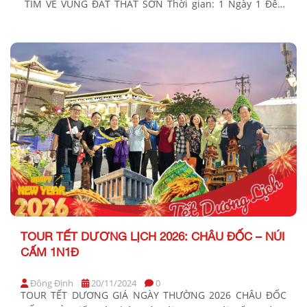
TÌM VỀ VÙNG ĐẤT THẤT SƠN Thời gian: 1 Ngày 1 Đêm
Phương tiện: Xe giường nằm Khởi hành Tết Nguyên Đán
2025: Tối Mùng 1, 2, 8, 9, 10 (tức Tối 29, 30/01; 05, […]
TOUR TẾT DƯƠNG LỊCH 2026: CHÂU ĐỐC – NÚI
CẤM 1N1Đ
Đông Định
20/11/2024
0
TOUR TẾT DƯƠNG GIÁ NGÀY THƯỜNG 2026 CHÂU ĐỐC