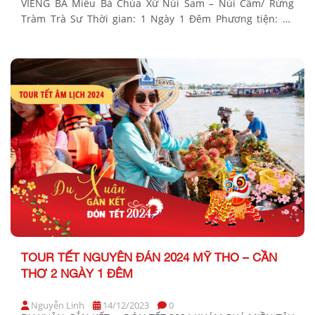
VIẾNG BÀ Miếu Bà Chúa Xứ Núi Sam – Núi Cấm/ Rừng
Tràm Trà Sư Thời gian: 1 Ngày 1 Đêm Phương tiện: Xe
ghế ngã Khởi hành Tết Dương Lịch 2026: Tối 31/12/2025;
01/01/2026 BẢNG GIÁ TOUR KHỞI HÀNH TỪ TP.HCM
KHÁCH HÀNG GIÁ TOUR […]
TOUR TẾT NGUYÊN ĐÁN 2024 MỸ THO – CẦN
THƠ 2 NGÀY 1 ĐÊM
Nguyễn Linh
14/12/2023
0