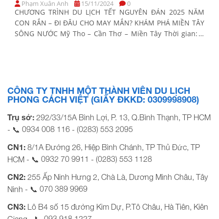
Phạm Xuân Anh
15/11/2024
0
CHƯƠNG TRÌNH DU LỊCH TẾT NGUYÊN ĐÁN 2025 NĂM
CON RẮN – ĐI ĐÂU CHO MAY MẮN? KHÁM PHÁ MIỀN TÂY
SÔNG NƯỚC Mỹ Tho – Cần Thơ – Miền Tây Thời gian: 2
Ngày 1 Đêm Phương tiện: Xe ghế ngã Khởi hành Tết
Nguyên Đán 2025: Sáng Mùng 2, 3, 4, 5 Tết […]
CÔNG TY TNHH MỘT THÀNH VIÊN DU LỊCH
PHONG CÁCH VIỆT (GIẤY ĐKKD: 0309998908)
Trụ sở:
292/33/15A Bình Lợi, P. 13, Q.Bình Thạnh, TP HCM
0934 008 116
(0283) 553 2095
- 📞
-
CN1:
8/1A Đường 26, Hiệp Bình Chánh, TP Thủ Đức, TP
0932 70 9911
(0283) 553 1128
HCM - 📞
-
CN2:
255 Ấp Ninh Hưng 2, Chà Là, Dương Minh Châu, Tây
070 389 9969
Ninh - 📞
CN3:
Lô B4 số 15 đường Kim Dự, P.Tô Châu, Hà Tiên, Kiên
093 918 1227
Giang - 📞