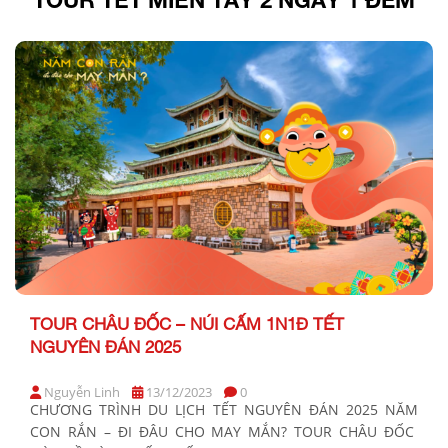
TOUR CHÂU ĐỐC – NÚI CẤM 1N1Đ TẾT
NGUYÊN ĐÁN 2025
Nguyễn Linh
13/12/2023
0
CHƯƠNG TRÌNH DU LỊCH TẾT NGUYÊN ĐÁN 2025 NĂM
CON RẮN – ĐI ĐÂU CHO MAY MẮN? TOUR CHÂU ĐỐC