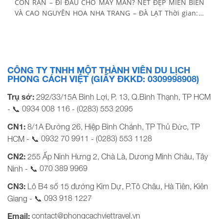
CON RẮN – ĐI ĐÂU CHO MAY MẮN? NÉT ĐẸP MIỀN BIỂN
VÀ CAO NGUYÊN HOA NHA TRANG – ĐÀ LẠT Thời gian: 4
Ngày 4 Đêm Phương tiện: Xe ghế ngồi Khởi hành Tết
Nguyên Đán 2025: Tối Mùng 1, 2, 3, 4 Tết (29, […]
CÔNG TY TNHH MỘT THÀNH VIÊN DU LỊCH
PHONG CÁCH VIỆT (GIẤY ĐKKD: 0309998908)
Trụ sở:
292/33/15A Bình Lợi, P. 13, Q.Bình Thạnh, TP HCM
0934 008 116
(0283) 553 2095
- 📞
-
CN1:
8/1A Đường 26, Hiệp Bình Chánh, TP Thủ Đức, TP
0932 70 9911
(0283) 553 1128
HCM - 📞
-
CN2:
255 Ấp Ninh Hưng 2, Chà Là, Dương Minh Châu, Tây
070 389 9969
Ninh - 📞
CN3:
Lô B4 số 15 đường Kim Dự, P.Tô Châu, Hà Tiên, Kiên
093 918 1227
Giang - 📞
contact@phongcachviettravel.vn
Email: