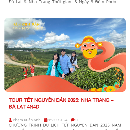
Đà Lạt & Nha Trang Thời gian: 3 Ngày 3 Đêm Phương
tiện: Xe giường nằm Khởi hành Tết Dương Lịch 2026: Tối
30, 31/12/2025 BẢNG GIÁ TOUR KHỞI HÀNH TỪ TP.HCM
KHÁCH HÀNG GIÁ TOUR […]
TOUR TẾT NGUYÊN ĐÁN 2025: NHA TRANG –
ĐÀ LẠT 4N4D
Phạm Xuân Anh
15/11/2024
0
CHƯƠNG TRÌNH DU LỊCH TẾT NGUYÊN ĐÁN 2025 NĂM