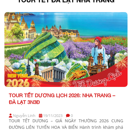
TOUR TẾT DƯƠNG LỊCH 2026: NHA TRANG –
ĐÀ LẠT 3N3Đ
Nguyễn Linh
19/11/2023
0
TOUR TẾT DƯƠNG – GIÁ NGÀY THƯỜNG 2026 CUNG
ĐƯỜNG LIÊN TUYẾN HOA VÀ BIỂN Hành trình khám phá