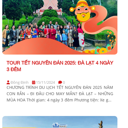
TOUR TẾT NGUYÊN ĐÁN 2025: ĐÀ LẠT 4 NGÀY
3 ĐÊM
Đông Định
15/11/2024
0
CHƯƠNG TRÌNH DU LỊCH TẾT NGUYÊN ĐÁN 2025 NĂM
CON RẮN – ĐI ĐÂU CHO MAY MẮN? ĐÀ LẠT – NHỮNG
MÙA HOA Thời gian: 4 ngày 3 đêm Phương tiện: Xe ghế
ngồi Khởi hành Tết Nguyên Đán 2025: Sáng Mùng 2, 3,
4 Tết (30, 31/01 & 01/02/2025 DL) BẢNG GIÁ TOUR KHỞI
[…]