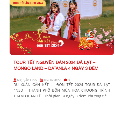
TOUR TẾT NGUYÊN ĐÁN 2024 ĐÀ LẠT –
MONGO LAND – DATANLA 4 NGÀY 3 ĐÊM
Nguyễn Linh
10/08/2022
0
DU XUÂN GẮN KẾT – ĐÓN TẾT 2024 TOUR ĐÀ LẠT
4N3Đ – THÀNH PHỐ BỐN MÙA HOA CHƯƠNG TRÌNH
THAM QUAN TẾT Thời gian: 4 ngày 3 đêm Phương tiện:
Xe ghế ngã Khởi hành Tết Âm Lịch: Sáng mùng 2, 3, 4
Bảng giá Tour khởi hành từ TP Hồ Chí Minh KHÁCH […]