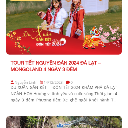
TOUR TẾT NGUYÊN ĐÁN 2024 ĐÀ LẠT –
MONGOLAND 4 NGÀY 3 ĐÊM
Nguyễn Linh
14/12/2023
0
DU XUÂN GẮN KẾT – ĐÓN TẾT 2024 KHÁM PHÁ ĐÀ LẠT
NGÀN HOA Hương vị tình yêu và cuộc sống Thời gian: 4
ngày 3 đêm Phương tiện: Xe ghế ngồi Khởi hành Tết
Âm Lịch: Sáng mùng 2, 3, 4 Bảng giá Tour khởi hành từ
TP Hồ Chí Minh KHÁCH HÀNG GIÁ […]