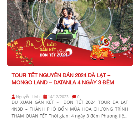
TOUR TẾT NGUYÊN ĐÁN 2024 ĐÀ LẠT –
MONGO LAND – DATANLA 4 NGÀY 3 ĐÊM
Nguyễn Linh
14/12/2023
0
DU XUÂN GẮN KẾT – ĐÓN TẾT 2024 TOUR ĐÀ LẠT
4N3Đ – THÀNH PHỐ BỐN MÙA HOA CHƯƠNG TRÌNH
THAM QUAN TẾT Thời gian: 4 ngày 3 đêm Phương tiện:
Xe ghế ngã Khởi hành Tết Âm Lịch: Sáng mùng 2, 3, 4
Bảng giá Tour khởi hành từ TP Hồ Chí Minh KHÁCH […]