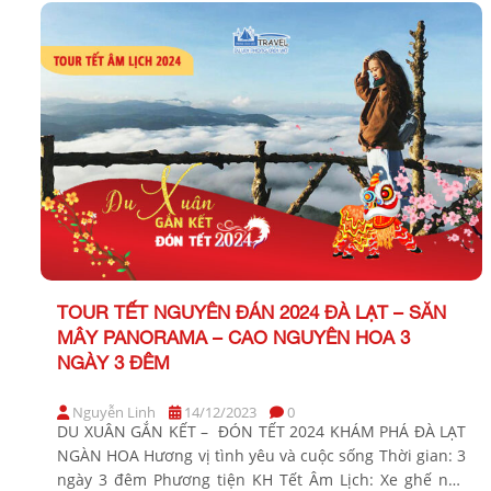
TOUR TẾT NGUYÊN ĐÁN 2024 ĐÀ LẠT – SĂN
MÂY PANORAMA – CAO NGUYÊN HOA 3
NGÀY 3 ĐÊM
Nguyễn Linh
14/12/2023
0
DU XUÂN GẮN KẾT – ĐÓN TẾT 2024 KHÁM PHÁ ĐÀ LẠT
NGÀN HOA Hương vị tình yêu và cuộc sống Thời gian: 3
ngày 3 đêm Phương tiện KH Tết Âm Lịch: Xe ghế ngã