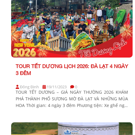
TOUR TẾT DƯƠNG LỊCH 2026: ĐÀ LẠT 4 NGÀY
3 ĐÊM
Đông Định
19/11/2023
0
TOUR TẾT DƯƠNG – GIÁ NGÀY THƯỜNG 2026 KHÁM
PHÁ THÀNH PHỐ SƯƠNG MỜ ĐÀ LẠT VÀ NHỮNG MÙA
HOA Thời gian: 4 ngày 3 đêm Phương tiện: Xe ghế ngồi
Khởi hành Tết Dương Lịch 2026: Sáng 30/12 & 31/12
BẢNG GIÁ TOUR KHỞI HÀNH TỪ TP.HCM KHÁCH HÀNG
GIÁ TOUR CƠ BẢN (VND/khách) […]