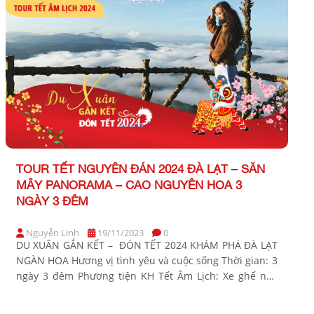
TOUR TẾT NGUYÊN ĐÁN 2024 ĐÀ LẠT – SĂN
MÂY PANORAMA – CAO NGUYÊN HOA 3
NGÀY 3 ĐÊM
Nguyễn Linh
19/11/2023
0
DU XUÂN GẮN KẾT – ĐÓN TẾT 2024 KHÁM PHÁ ĐÀ LẠT
NGÀN HOA Hương vị tình yêu và cuộc sống Thời gian: 3
ngày 3 đêm Phương tiện KH Tết Âm Lịch: Xe ghế ngã
Khởi hành Tết Âm Lịch: Tối Mùng 1, 2, 3, 4, 6 Bảng giá
Tour khởi hành từ TP […]