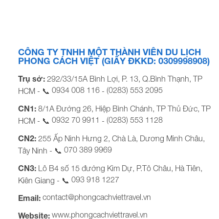
Khởi hành Tết Âm Lịch: Tối Mùng 1, 2, 3, 4, 6 Bảng giá
Tour khởi hành từ TP […]
CÔNG TY TNHH MỘT THÀNH VIÊN DU LỊCH
PHONG CÁCH VIỆT (GIẤY ĐKKD: 0309998908)
Trụ sở:
292/33/15A Bình Lợi, P. 13, Q.Bình Thạnh, TP
0934 008 116
(0283) 553 2095
HCM - 📞
-
CN1:
8/1A Đường 26, Hiệp Bình Chánh, TP Thủ Đức, TP
0932 70 9911
(0283) 553 1128
HCM - 📞
-
CN2:
255 Ấp Ninh Hưng 2, Chà Là, Dương Minh Châu,
070 389 9969
Tây Ninh - 📞
CN3:
Lô B4 số 15 đường Kim Dự, P.Tô Châu, Hà Tiên,
093 918 1227
Kiên Giang - 📞
contact@phongcachviettravel.vn
Email:
www.phongcachviettravel.vn
Website: