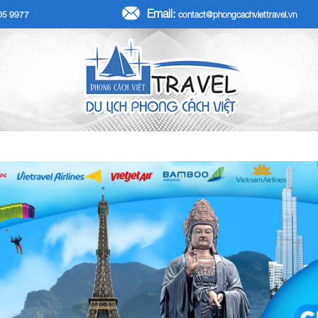
Email:
705 9977
contact@phongcachviettravel.vn
R TẾT DƯƠNG LỊCH 2026
TOUR KHÁCH ĐOÀN