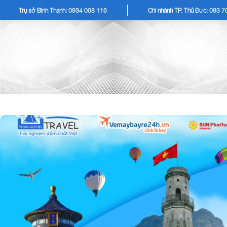
Trụ sở Bình Thạnh: 0934 008 116
Chi nhánh TP. Thủ Đức: 093 
TOUR KHÁCH LẺ
TOU