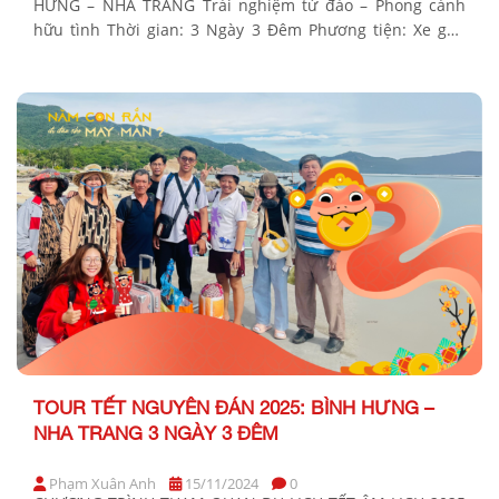
HƯNG – NHA TRANG Trải nghiệm tứ đảo – Phong cảnh
hữu tình Thời gian: 3 Ngày 3 Đêm Phương tiện: Xe ghế
ngồi Khởi hành Tết Âm Lịch: Tối mùng 2, 3 Bảng giá Tour
khởi hành từ TP Hồ Chí Minh Khách hàng […]
TOUR TẾT NGUYÊN ĐÁN 2025: BÌNH HƯNG –
NHA TRANG 3 NGÀY 3 ĐÊM
Phạm Xuân Anh
15/11/2024
0