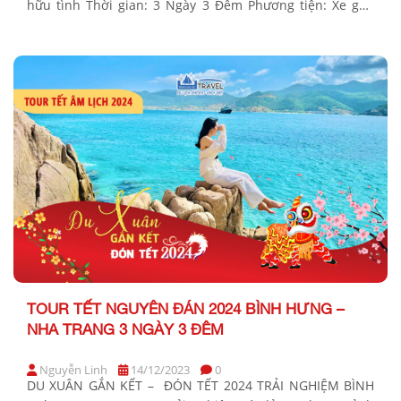
hữu tình Thời gian: 3 Ngày 3 Đêm Phương tiện: Xe ghế
ngồi Khởi hành Tết Âm Lịch: Tối mùng 2, 3 Bảng giá Tour
khởi hành từ TP Hồ Chí Minh Khách hàng […]
TOUR TẾT NGUYÊN ĐÁN 2024 BÌNH HƯNG –
NHA TRANG 3 NGÀY 3 ĐÊM
Nguyễn Linh
14/12/2023
0
DU XUÂN GẮN KẾT – ĐÓN TẾT 2024 TRẢI NGHIỆM BÌNH