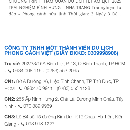
CHƯƠNG TRÌNH THAM QUAN DU LỊCH TẾT ÂM LỊCH 2025
TRẢI NGHIỆM BÌNH HƯNG – NHA TRANG Trải nghiệm tứ
đảo – Phong cảnh hữu tình Thời gian: 3 Ngày 3 Đêm
Phương tiện: Xe ghế ngã, tàu tham quan, xe điện Khởi
hành Tết Âm Lịch: Tối mùng 1, 2, 3, 4 Tết (tức 29,30,31/01;
[…]
CÔNG TY TNHH MỘT THÀNH VIÊN DU LỊCH
PHONG CÁCH VIỆT (GIẤY ĐKKD: 0309998908)
Trụ sở:
292/33/15A Bình Lợi, P. 13, Q.Bình Thạnh, TP HCM
0934 008 116
(0283) 553 2095
- 📞
-
CN1:
8/1A Đường 26, Hiệp Bình Chánh, TP Thủ Đức, TP
0932 70 9911
(0283) 553 1128
HCM - 📞
-
CN2:
255 Ấp Ninh Hưng 2, Chà Là, Dương Minh Châu, Tây
070 389 9969
Ninh - 📞
CN3:
Lô B4 số 15 đường Kim Dự, P.Tô Châu, Hà Tiên, Kiên
093 918 1227
Giang - 📞