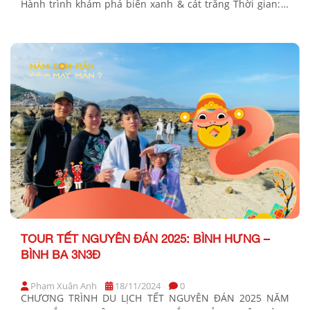
Hành trình khám phá biển xanh & cát trắng Thời gian: 3
Ngày 3 Đêm Phương tiện: Xe ghế ngã, cano/ tàu gỗ, xe
điện Khởi hành LƯU Ý: CHƯƠNG TRÌNH KHÔNG ÁP
DỤNG […]
TOUR TẾT NGUYÊN ĐÁN 2025: BÌNH HƯNG –
BÌNH BA 3N3Đ
Phạm Xuân Anh
18/11/2024
0
CHƯƠNG TRÌNH DU LỊCH TẾT NGUYÊN ĐÁN 2025 NĂM