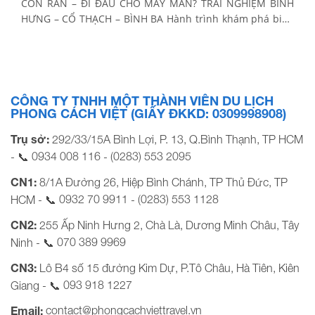
CON RẮN – ĐI ĐÂU CHO MAY MẮN? TRẢI NGHIỆM BÌNH
HƯNG – CỔ THẠCH – BÌNH BA Hành trình khám phá biển
xanh & cát trắng Thời gian: 3 Ngày 3 Đêm Phương tiện:
Xe ghế ngã, cano/ tàu gỗ, xe điện Khởi hành Tết […]
CÔNG TY TNHH MỘT THÀNH VIÊN DU LỊCH
PHONG CÁCH VIỆT (GIẤY ĐKKD: 0309998908)
Trụ sở:
292/33/15A Bình Lợi, P. 13, Q.Bình Thạnh, TP HCM
0934 008 116
(0283) 553 2095
- 📞
-
CN1:
8/1A Đường 26, Hiệp Bình Chánh, TP Thủ Đức, TP
0932 70 9911
(0283) 553 1128
HCM - 📞
-
CN2:
255 Ấp Ninh Hưng 2, Chà Là, Dương Minh Châu, Tây
070 389 9969
Ninh - 📞
CN3:
Lô B4 số 15 đường Kim Dự, P.Tô Châu, Hà Tiên, Kiên
093 918 1227
Giang - 📞
contact@phongcachviettravel.vn
Email: