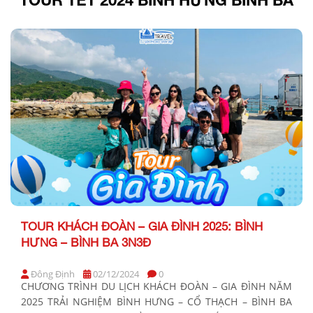
TOUR KHÁCH ĐOÀN – GIA ĐÌNH 2025: BÌNH
HƯNG – BÌNH BA 3N3Đ
Đông Định
02/12/2024
0
CHƯƠNG TRÌNH DU LỊCH KHÁCH ĐOÀN – GIA ĐÌNH NĂM
2025 TRẢI NGHIỆM BÌNH HƯNG – CỔ THẠCH – BÌNH BA