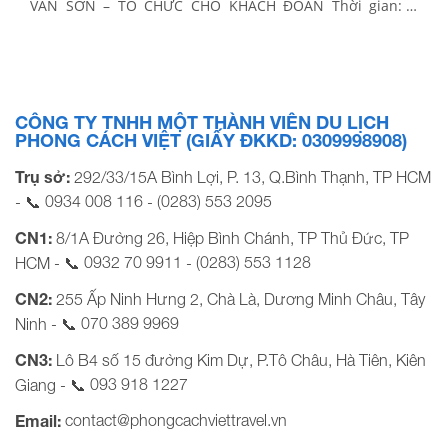
VÂN SƠN – TỔ CHỨC CHO KHÁCH ĐOÀN Thời gian: 1
Ngày Phương tiện: Xe ghế ngồi Khởi hành: Trưa thứ 7 &
chủ nhật hàng tuần BẢNG GIÁ TOUR Áp dụng xe […]
CÔNG TY TNHH MỘT THÀNH VIÊN DU LỊCH
PHONG CÁCH VIỆT (GIẤY ĐKKD: 0309998908)
Trụ sở:
292/33/15A Bình Lợi, P. 13, Q.Bình Thạnh, TP HCM
0934 008 116
(0283) 553 2095
- 📞
-
CN1:
8/1A Đường 26, Hiệp Bình Chánh, TP Thủ Đức, TP
0932 70 9911
(0283) 553 1128
HCM - 📞
-
CN2:
255 Ấp Ninh Hưng 2, Chà Là, Dương Minh Châu, Tây
070 389 9969
Ninh - 📞
CN3:
Lô B4 số 15 đường Kim Dự, P.Tô Châu, Hà Tiên, Kiên
093 918 1227
Giang - 📞
contact@phongcachviettravel.vn
Email: