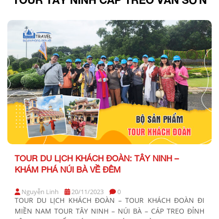
TOUR DU LỊCH KHÁCH ĐOÀN: TÂY NINH –
KHÁM PHÁ NÚI BÀ VỀ ĐÊM
Nguyễn Linh
20/11/2023
0
TOUR DU LỊCH KHÁCH ĐOÀN – TOUR KHÁCH ĐOÀN ĐI
MIỀN NAM TOUR TÂY NINH – NÚI BÀ – CÁP TREO ĐỈNH