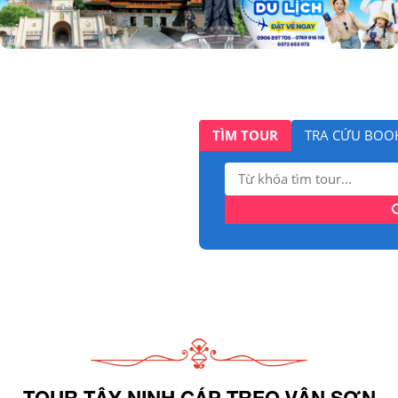
TÌM TOUR
TRA CỨU BOO
Tìm
kiếm:
TOUR TÂY NINH CÁP TREO VÂN SƠN