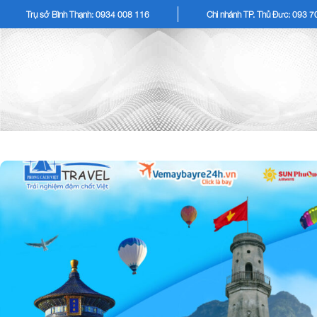
Trụ sở Bình Thạnh: 0934 008 116
Chi nhánh TP. Thủ Đức: 093 
TOUR KHÁCH LẺ
TOU