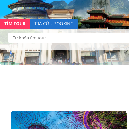
TÌM TOUR
TRA CỨU BOOKING
Tìm
kiếm: