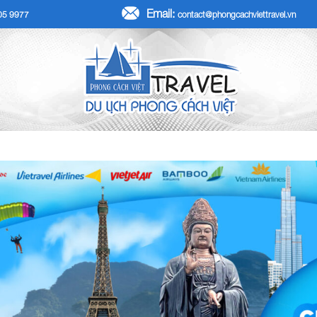
Email:
705 9977
contact@phongcachviettravel.vn
R TẾT DƯƠNG LỊCH 2026
TOUR KHÁCH ĐOÀN