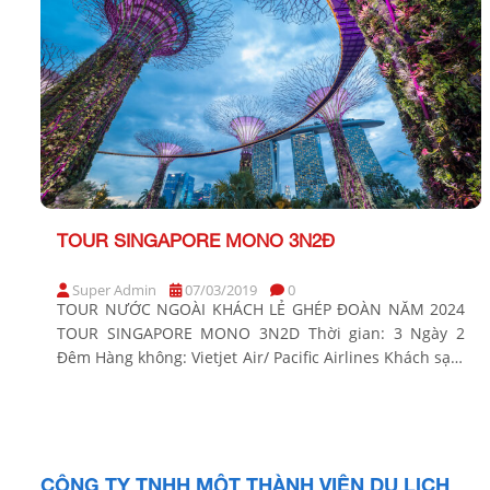
TOUR SINGAPORE MONO 3N2Đ
Super Admin
07/03/2019
0
TOUR NƯỚC NGOÀI KHÁCH LẺ GHÉP ĐOÀN NĂM 2024
TOUR SINGAPORE MONO 3N2D Thời gian: 3 Ngày 2
Đêm Hàng không: Vietjet Air/ Pacific Airlines Khách sạn:
4 Sao trung tâm LỊCH KHỞI HÀNH QUÝ 1 NĂM 2024
KHỞI HÀNH HÃNG BAY CHUYẾN BAY GIÁ TOUR
14/03/2025 VIETJET AIR SGN – SIN VJ813 07:10 – […]
CÔNG TY TNHH MỘT THÀNH VIÊN DU LỊCH