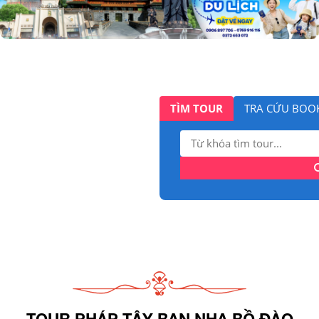
TÌM TOUR
TRA CỨU BOO
Tìm
kiếm:
TOUR PHÁP TÂY BAN NHA BỒ ĐÀO