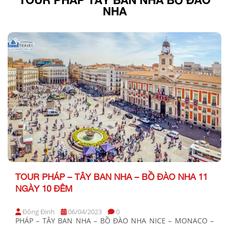
NHA
TOUR PHÁP – TÂY BAN NHA – BỒ ĐÀO NHA 11
NGÀY 10 ĐÊM
Đông Định
06/04/2023
0
PHÁP – TÂY BAN NHA – BỒ ĐÀO NHA NICE – MONACO –