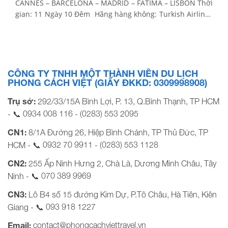
CANNES – BARCELONA – MADRID – FATIMA – LISBON Thời
gian: 11 Ngày 10 Đêm Hãng hàng không: Turkish Airlines
5* Khởi hành: 24/7 Giá tour: 79.900.000 vnđ NGÀY 1:
TP.HCM – NICE (Ăn: Trên máy bay) Hướng dẫn viên công
ty […]
CÔNG TY TNHH MỘT THÀNH VIÊN DU LỊCH
PHONG CÁCH VIỆT (GIẤY ĐKKD: 0309998908)
Trụ sở:
292/33/15A Bình Lợi, P. 13, Q.Bình Thạnh, TP HCM
0934 008 116
(0283) 553 2095
- 📞
-
CN1:
8/1A Đường 26, Hiệp Bình Chánh, TP Thủ Đức, TP
0932 70 9911
(0283) 553 1128
HCM - 📞
-
CN2:
255 Ấp Ninh Hưng 2, Chà Là, Dương Minh Châu, Tây
070 389 9969
Ninh - 📞
CN3:
Lô B4 số 15 đường Kim Dự, P.Tô Châu, Hà Tiên, Kiên
093 918 1227
Giang - 📞
contact@phongcachviettravel.vn
Email: