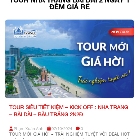
ĐÊM GIÁ RẺ
TOUR SIÊU TIẾT KIỆM – KICK OFF : NHA TRANG
– BÃI DÀI – BÀU TRẮNG 2N2Đ
Phạm Xuân Anh
07/10/2024
0
TOUR MỚI GIÁ HỜI – TRẢI NGHIỆM TUYỆT VỜI DEAL HOT