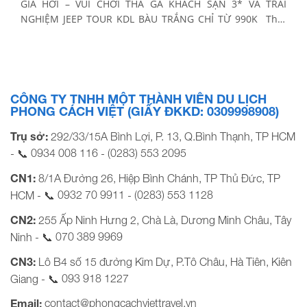
GIÁ HỜI – VUI CHƠI THẢ GA KHÁCH SẠN 3* VÀ TRẢI
NGHIỆM JEEP TOUR KDL BÀU TRẮNG CHỈ TỪ 990K Thời
gian: 2 Ngày 2 Đêm Phương tiện: Xe giường nằm Khởi
hành: Tối thứ 6 hàng tuần BẢNG GIÁ TOUR KHỞI HÀNH
[…]
CÔNG TY TNHH MỘT THÀNH VIÊN DU LỊCH
PHONG CÁCH VIỆT (GIẤY ĐKKD: 0309998908)
Trụ sở:
292/33/15A Bình Lợi, P. 13, Q.Bình Thạnh, TP HCM
0934 008 116
(0283) 553 2095
- 📞
-
CN1:
8/1A Đường 26, Hiệp Bình Chánh, TP Thủ Đức, TP
0932 70 9911
(0283) 553 1128
HCM - 📞
-
CN2:
255 Ấp Ninh Hưng 2, Chà Là, Dương Minh Châu, Tây
070 389 9969
Ninh - 📞
CN3:
Lô B4 số 15 đường Kim Dự, P.Tô Châu, Hà Tiên, Kiên
093 918 1227
Giang - 📞
contact@phongcachviettravel.vn
Email: