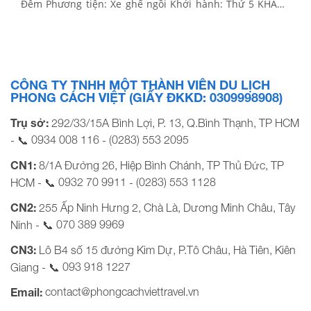
Đêm Phương tiện: Xe ghế ngồi Khởi hành: Thứ 5 KHÁCH
SẠN GIÁ TOUR CƠ BẢN (VND/khách) Áp dụng từ 18 – 25
khách Áp dụng từ 35 khách KHÁCH SẠN 3 SAO 2,390,000
2,150,000 […]
CÔNG TY TNHH MỘT THÀNH VIÊN DU LỊCH
PHONG CÁCH VIỆT (GIẤY ĐKKD: 0309998908)
Trụ sở:
292/33/15A Bình Lợi, P. 13, Q.Bình Thạnh, TP HCM
0934 008 116
(0283) 553 2095
- 📞
-
CN1:
8/1A Đường 26, Hiệp Bình Chánh, TP Thủ Đức, TP
0932 70 9911
(0283) 553 1128
HCM - 📞
-
CN2:
255 Ấp Ninh Hưng 2, Chà Là, Dương Minh Châu, Tây
070 389 9969
Ninh - 📞
CN3:
Lô B4 số 15 đường Kim Dự, P.Tô Châu, Hà Tiên, Kiên
093 918 1227
Giang - 📞
contact@phongcachviettravel.vn
Email: