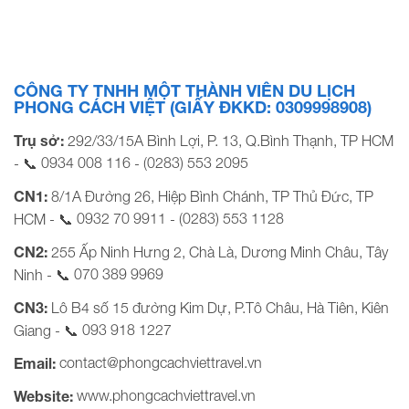
Chuyến bay Giá bán khách (VNĐ) Người lớn Trẻ em (Từ
2T-dưới 11T) Em bé (Dưới 2T) 23/11/2022 SQ177 SGN –
SIN 12:30 – 15:30 SQ438 SIN – […]
CÔNG TY TNHH MỘT THÀNH VIÊN DU LỊCH
PHONG CÁCH VIỆT (GIẤY ĐKKD: 0309998908)
Trụ sở:
292/33/15A Bình Lợi, P. 13, Q.Bình Thạnh, TP HCM
0934 008 116
(0283) 553 2095
- 📞
-
CN1:
8/1A Đường 26, Hiệp Bình Chánh, TP Thủ Đức, TP
0932 70 9911
(0283) 553 1128
HCM - 📞
-
CN2:
255 Ấp Ninh Hưng 2, Chà Là, Dương Minh Châu, Tây
070 389 9969
Ninh - 📞
CN3:
Lô B4 số 15 đường Kim Dự, P.Tô Châu, Hà Tiên, Kiên
093 918 1227
Giang - 📞
contact@phongcachviettravel.vn
Email:
www.phongcachviettravel.vn
Website: